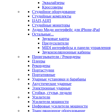
Эквалайзеры
Кроссоверы
Студийное оборудование
Студийные комплекты
ЦАП,АЦП
Студийные мониторы
Аудио Миди интерфейс для iPhone,iPad
Остальные...
Звуковые карты
Предусилители
MIDI интерфейсы и панели управления
Звукоизоляционные кабины
Проигрыватели / Рекордеры
Плееры
Рекордеры
Портастудии
Портативные
Ударные установки и барабаны
Акустические ударные
Электронные ударные
Стойки, стулья, педали
Усилители
Усилители мощности
Цифровые усилители мощности
Трансляционное оборудование