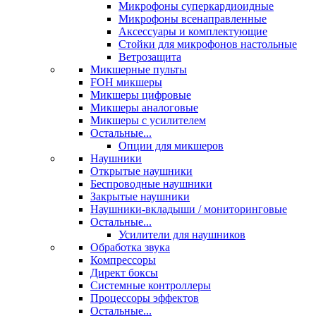
Микрофоны суперкардиоидные
Микрофоны всенаправленные
Аксессуары и комплектующие
Стойки для микрофонов настольные
Ветрозащита
Микшерные пульты
FOH микшеры
Микшеры цифровые
Микшеры аналоговые
Микшеры с усилителем
Остальные...
Опции для микшеров
Наушники
Открытые наушники
Беспроводные наушники
Закрытые наушники
Наушники-вкладыши / мониторинговые
Остальные...
Усилители для наушников
Обработка звука
Компрессоры
Директ боксы
Системные контроллеры
Процессоры эффектов
Остальные...