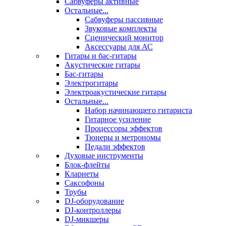
Сабвуферы активные
Остальные...
Сабвуферы пассивные
Звуковые комплекты
Сценический монитор
Аксессуары для АС
Гитары и бас-гитары
Акустические гитары
Бас-гитары
Электрогитары
Электроакустические гитары
Остальные...
Набор начинающего гитариста
Гитарное усиление
Процессоры эффектов
Тюнеры и метрономы
Педали эффектов
Духовые инструменты
Блок-флейты
Кларнеты
Саксофоны
Трубы
DJ-оборудование
DJ-контроллеры
DJ-микшеры