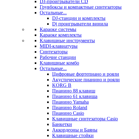
DJ-проигрыватели CD
Грувбоксы и компактные синтезаторы
Остальные...
DJ-станции и комплекты
Dj проигрыватели винила
Караоке системы
Караоке комплекты
Клавишные инструменты
MIDI-клавиатуры
Синтезаторы
Рабочие станции
Клавишные комбо
Остальные...
Цифровые фортепиано и рояли
Акустические пианино и рояли
KORG B
Пианино 88 клавиш
Пианино 61 клавиша
Пианино Yamaha
Пианино Roland
Пианино Casio
Клавишные синтезаторы Casio
Банкетки
Аккордеоны и Баяны
Клавишные стойки