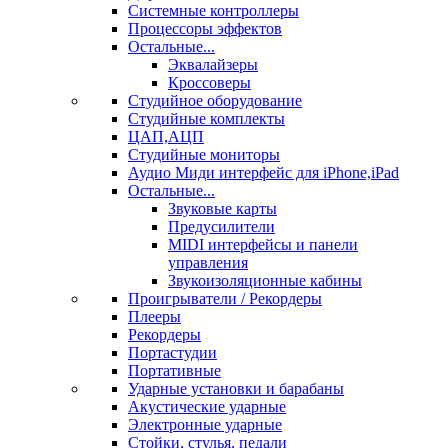
Системные контроллеры
Процессоры эффектов
Остальные...
Эквалайзеры
Кроссоверы
Студийное оборудование
Студийные комплекты
ЦАП,АЦП
Студийные мониторы
Аудио Миди интерфейс для iPhone,iPad
Остальные...
Звуковые карты
Предусилители
MIDI интерфейсы и панели
управления
Звукоизоляционные кабины
Проигрыватели / Рекордеры
Плееры
Рекордеры
Портастудии
Портативные
Ударные установки и барабаны
Акустические ударные
Электронные ударные
Стойки, стулья, педали