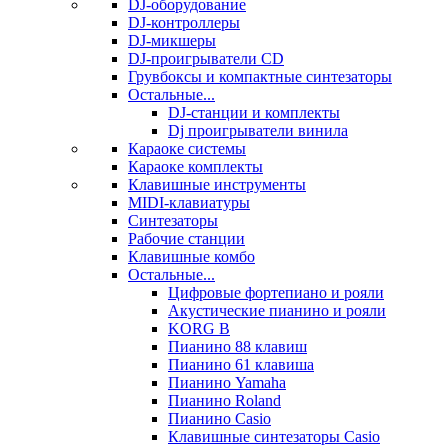
DJ-оборудование
DJ-контроллеры
DJ-микшеры
DJ-проигрыватели CD
Грувбоксы и компактные синтезаторы
Остальные...
DJ-станции и комплекты
Dj проигрыватели винила
Караоке системы
Караоке комплекты
Клавишные инструменты
MIDI-клавиатуры
Синтезаторы
Рабочие станции
Клавишные комбо
Остальные...
Цифровые фортепиано и рояли
Акустические пианино и рояли
KORG B
Пианино 88 клавиш
Пианино 61 клавиша
Пианино Yamaha
Пианино Roland
Пианино Casio
Клавишные синтезаторы Casio