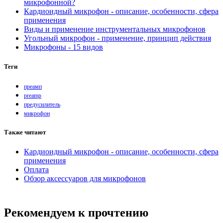
микрофонной?
Кардиоидный микрофон - описание, особенности, сфера
применения
Виды и применение инструментальных микрофонов
Угольный микрофон - применение, принцип действия
Микрофоны - 15 видов
Теги
преамп
preamp
предусилитель
микрофон
Также читают
Кардиоидный микрофон - описание, особенности, сфера
применения
Оплата
Обзор аксессуаров для микрофонов
Рекомендуем к прочтению