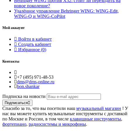
Behringer WING против X32: стоит ли переходить на
новое поколение?
Удалённое управление Behringer WING: WING-Edit,
WING-Q и WING-CoPilot
Мой аккаунт
Войти в кабинет
Создать кабинет
Избранное (
0
)
Контакты
+7 (495) 971-48-53
dms@dms-online.ru
bon.shankar
Подписка на новости
Подписаться
Спасибо за то, что вы посетили наш
музыкальный магазин
! У
нас вы можете купить музыкальные инструменты с доставкой
по Москве и России, в том числе
клавишные инструменты
,
фортепиано
,
радиосистемы и микрофоны
.