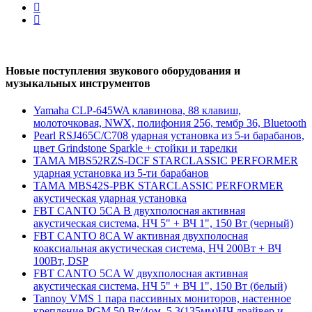
Новые поступления звукового оборудования и
музыкальных инструментов
Yamaha CLP-645WA клавинова, 88 клавиш,
молоточковая, NWX, полифония 256, тембр 36, Bluetooth
Pearl RSJ465C/C708 ударная установка из 5-и барабанов,
цвет Grindstone Sparkle + стойки и тарелки
TAMA MBS52RZS-DCF STARCLASSIC PERFORMER
ударная установка из 5-ти барабанов
TAMA MBS42S-PBK STARCLASSIC PERFORMER
акустическая ударная установка
FBT CANTO 5CA B двухполосная активная
акустическая система, НЧ 5" + ВЧ 1", 150 Вт (черный)
FBT CANTO 8CA W активная двухполосная
коаксиальная акустическая система, НЧ 200Вт + ВЧ
100Вт, DSP
FBT CANTO 5CA W двухполосная активная
акустическая система, НЧ 5" + ВЧ 1", 150 Вт (белый)
Tannoy VMS 1 пара пассивных мониторов, настенное
крепление,PGM 50 Вт/4ом, 5,3(135мм)НЧ драйвер и