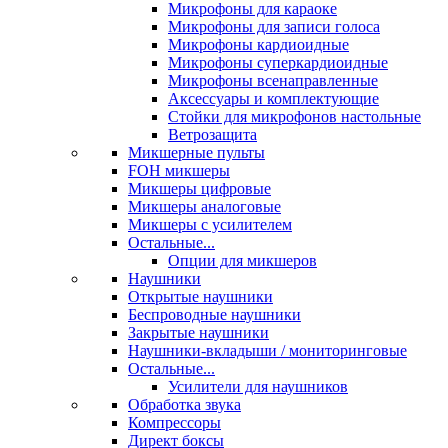
Микрофоны для караоке
Микрофоны для записи голоса
Микрофоны кардиоидные
Микрофоны суперкардиоидные
Микрофоны всенаправленные
Аксессуары и комплектующие
Стойки для микрофонов настольные
Ветрозащита
Микшерные пульты
FOH микшеры
Микшеры цифровые
Микшеры аналоговые
Микшеры с усилителем
Остальные...
Опции для микшеров
Наушники
Открытые наушники
Беспроводные наушники
Закрытые наушники
Наушники-вкладыши / мониторинговые
Остальные...
Усилители для наушников
Обработка звука
Компрессоры
Директ боксы