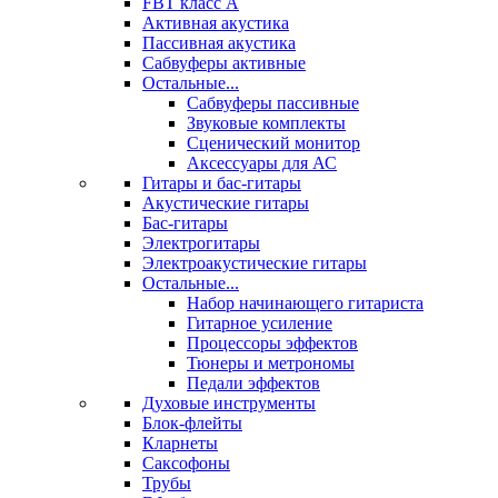
FBT класс А
Активная акустика
Пассивная акустика
Сабвуферы активные
Остальные...
Сабвуферы пассивные
Звуковые комплекты
Сценический монитор
Аксессуары для АС
Гитары и бас-гитары
Акустические гитары
Бас-гитары
Электрогитары
Электроакустические гитары
Остальные...
Набор начинающего гитариста
Гитарное усиление
Процессоры эффектов
Тюнеры и метрономы
Педали эффектов
Духовые инструменты
Блок-флейты
Кларнеты
Саксофоны
Трубы