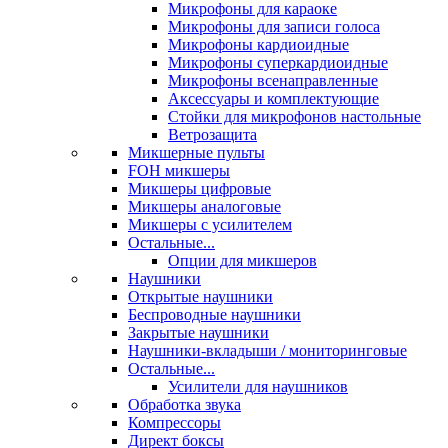
Микрофоны для караоке
Микрофоны для записи голоса
Микрофоны кардиоидные
Микрофоны суперкардиоидные
Микрофоны всенаправленные
Аксессуары и комплектующие
Стойки для микрофонов настольные
Ветрозащита
Микшерные пульты
FOH микшеры
Микшеры цифровые
Микшеры аналоговые
Микшеры с усилителем
Остальные...
Опции для микшеров
Наушники
Открытые наушники
Беспроводные наушники
Закрытые наушники
Наушники-вкладыши / мониторинговые
Остальные...
Усилители для наушников
Обработка звука
Компрессоры
Директ боксы