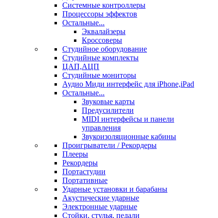
Системные контроллеры
Процессоры эффектов
Остальные...
Эквалайзеры
Кроссоверы
Студийное оборудование
Студийные комплекты
ЦАП,АЦП
Студийные мониторы
Аудио Миди интерфейс для iPhone,iPad
Остальные...
Звуковые карты
Предусилители
MIDI интерфейсы и панели
управления
Звукоизоляционные кабины
Проигрыватели / Рекордеры
Плееры
Рекордеры
Портастудии
Портативные
Ударные установки и барабаны
Акустические ударные
Электронные ударные
Стойки, стулья, педали