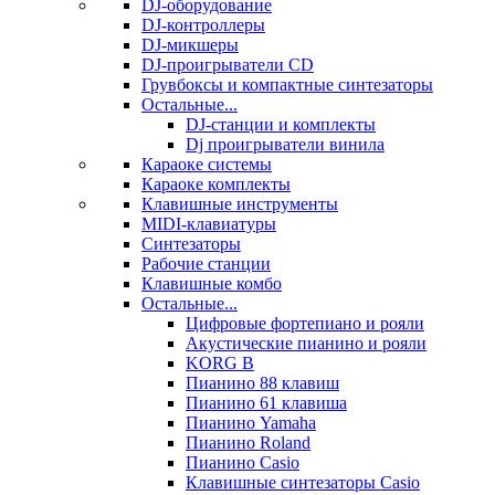
DJ-оборудование
DJ-контроллеры
DJ-микшеры
DJ-проигрыватели CD
Грувбоксы и компактные синтезаторы
Остальные...
DJ-станции и комплекты
Dj проигрыватели винила
Караоке системы
Караоке комплекты
Клавишные инструменты
MIDI-клавиатуры
Синтезаторы
Рабочие станции
Клавишные комбо
Остальные...
Цифровые фортепиано и рояли
Акустические пианино и рояли
KORG B
Пианино 88 клавиш
Пианино 61 клавиша
Пианино Yamaha
Пианино Roland
Пианино Casio
Клавишные синтезаторы Casio