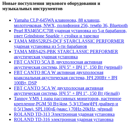
Новые поступления звукового оборудования и
музыкальных инструментов
Yamaha CLP-645WA клавинова, 88 клавиш,
молоточковая, NWX, полифония 256, тембр 36, Bluetooth
Pearl RSJ465C/C708 ударная установка из 5-и барабанов,
цвет Grindstone Sparkle + стойки и тарелки
TAMA MBS52RZS-DCF STARCLASSIC PERFORMER
ударная установка из 5-ти барабанов
TAMA MBS42S-PBK STARCLASSIC PERFORMER
акустическая ударная установка
FBT CANTO 5CA B двухполосная активная
акустическая система, НЧ 5" + ВЧ 1", 150 Вт (черный)
FBT CANTO 8CA W активная двухполосная
коаксиальная акустическая система, НЧ 200Вт + ВЧ
100Вт, DSP
FBT CANTO 5CA W двухполосная активная
акустическая система, НЧ 5" + ВЧ 1", 150 Вт (белый)
Tannoy VMS 1 пара пассивных мониторов, настенное
крепление,PGM 50 Вт/4ом, 5,3(135мм)НЧ драйвер и
0,5(13мм). SPL100дБ (макс.) 70Hz-20kHz, чёрный
ROLAND TD-313 Электронная ударная установка
ROLAND TD-316 электронная ударная установка