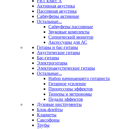
FBT класс А
Активная акустика
Пассивная акустика
Сабвуферы активные
Остальные...
Сабвуферы пассивные
Звуковые комплекты
Сценический монитор
Аксессуары для АС
Гитары и бас-гитары
Акустические гитары
Бас-гитары
Электрогитары
Электроакустические гитары
Остальные...
Набор начинающего гитариста
Гитарное усиление
Процессоры эффектов
Тюнеры и метрономы
Педали эффектов
Духовые инструменты
Блок-флейты
Кларнеты
Саксофоны
Трубы