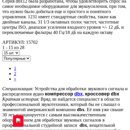
Серия dbx12 была разработана, чтобы удовлетворить спрос на
самое необходимое оборудование для звукоусиления, при том,
что нужно было добиться еще и простого и понятного
управления. 1231 имеет стандартные свойства, такие как
двойные каналы, 31 1/3 октавных полос частот, частотные
центры ISO, диапазон усиления входного уровня +/- 12 дБ, и
переключаемые фильтры 40 Гц/18 дБ на каждую октаву
АРТИКУЛ: 15702
1 - 15 из 28
1
2
»
Специализация:
Устройства для обработки звукового сигнала и
распределения аудио
компрессор
dbx
,
кроссовер dbx
Краткая история:
Вряд ли найдется специалист в области
профессиональной звукотехники, который бы не слышал о
знаменитой американской компании
dbx
. Её имя уже свыше
30 лет ассоциируется с самым высококачественным
оборудованием для обработки звуковых сигналов в
профессиональной студийной записи
dbx
, вещательной