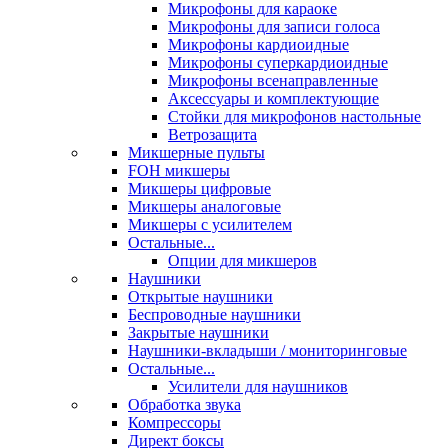
Микрофоны для караоке
Микрофоны для записи голоса
Микрофоны кардиоидные
Микрофоны суперкардиоидные
Микрофоны всенаправленные
Аксессуары и комплектующие
Стойки для микрофонов настольные
Ветрозащита
Микшерные пульты
FOH микшеры
Микшеры цифровые
Микшеры аналоговые
Микшеры с усилителем
Остальные...
Опции для микшеров
Наушники
Открытые наушники
Беспроводные наушники
Закрытые наушники
Наушники-вкладыши / мониторинговые
Остальные...
Усилители для наушников
Обработка звука
Компрессоры
Директ боксы