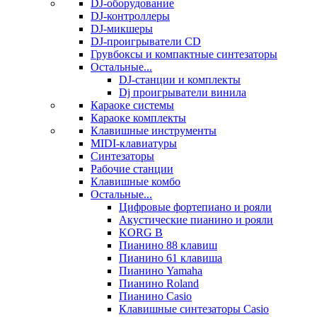
DJ-оборудование
DJ-контроллеры
DJ-микшеры
DJ-проигрыватели CD
Грувбоксы и компактные синтезаторы
Остальные...
DJ-станции и комплекты
Dj проигрыватели винила
Караоке системы
Караоке комплекты
Клавишные инструменты
MIDI-клавиатуры
Синтезаторы
Рабочие станции
Клавишные комбо
Остальные...
Цифровые фортепиано и рояли
Акустические пианино и рояли
KORG B
Пианино 88 клавиш
Пианино 61 клавиша
Пианино Yamaha
Пианино Roland
Пианино Casio
Клавишные синтезаторы Casio