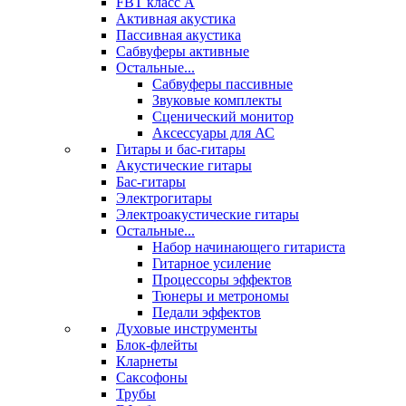
FBT класс А
Активная акустика
Пассивная акустика
Сабвуферы активные
Остальные...
Сабвуферы пассивные
Звуковые комплекты
Сценический монитор
Аксессуары для АС
Гитары и бас-гитары
Акустические гитары
Бас-гитары
Электрогитары
Электроакустические гитары
Остальные...
Набор начинающего гитариста
Гитарное усиление
Процессоры эффектов
Тюнеры и метрономы
Педали эффектов
Духовые инструменты
Блок-флейты
Кларнеты
Саксофоны
Трубы