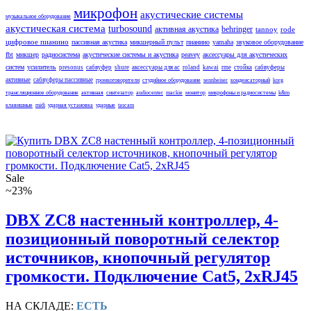
микрофон
акустические системы
музыкальное оборудование
акустическая система
turbosound
активная акустика
behringer
tannoy
rode
цифровое пианино
пассивная акустика
микшерный пульт
пианино
yamaha
звуковое оборудование
fbt
микшер
радиосистема
акустические системы и акустика
peavey
аксессуары для акустических
систем
усилитель
presonus
сабвуфер
shure
аксессуары для ас
roland
kawai
rme
стойка
сабвуферы
активные
сабвуферы пассивные
громкоговорители
студийное оборудование
sennheiser
конденсаторный
korg
трансляционное оборудование
активная
синтезатор
audiocenter
mackie
монитор
микрофоны и радиосистемы
k&m
клавишные
midi
ударная установка
ударные
tascam
Sale
~23%
DBX ZC8 настенный контроллер, 4-
позиционный поворотный селектор
источников, кнопочный регулятор
громкости. Подключение Cat5, 2xRJ45
НА СКЛАДЕ:
ЕСТЬ