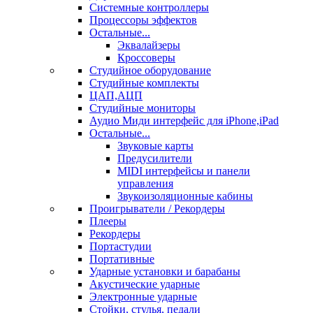
Системные контроллеры
Процессоры эффектов
Остальные...
Эквалайзеры
Кроссоверы
Студийное оборудование
Студийные комплекты
ЦАП,АЦП
Студийные мониторы
Аудио Миди интерфейс для iPhone,iPad
Остальные...
Звуковые карты
Предусилители
MIDI интерфейсы и панели
управления
Звукоизоляционные кабины
Проигрыватели / Рекордеры
Плееры
Рекордеры
Портастудии
Портативные
Ударные установки и барабаны
Акустические ударные
Электронные ударные
Стойки, стулья, педали