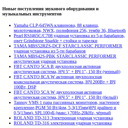
Новые поступления звукового оборудования и
музыкальных инструментов
Yamaha CLP-645WA клавинова, 88 клавиш,
молоточковая, NWX, полифония 256, тембр 36, Bluetooth
Pearl RSJ465C/C708 ударная установка из 5-и барабанов,
цвет Grindstone Sparkle + стойки и тарелки
TAMA MBS52RZS-DCF STARCLASSIC PERFORMER
ударная установка из 5-ти барабанов
TAMA MBS42S-PBK STARCLASSIC PERFORMER
акустическая ударная установка
FBT CANTO 5CA B двухполосная активная
акустическая система, НЧ 5" + ВЧ 1", 150 Вт (черный)
FBT CANTO 8CA W активная двухполосная
коаксиальная акустическая система, НЧ 200Вт + ВЧ
100Вт, DSP
FBT CANTO 5CA W двухполосная активная
акустическая система, НЧ 5" + ВЧ 1", 150 Вт (белый)
Tannoy VMS 1 пара пассивных мониторов, настенное
крепление,PGM 50 Вт/4ом, 5,3(135мм)НЧ драйвер и
0,5(13мм). SPL100дБ (макс.) 70Hz-20kHz, чёрный
ROLAND TD-313 Электронная ударная установка
ROLAND TD-316 электронная ударная установка