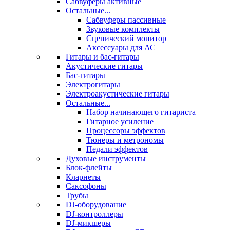
Сабвуферы активные
Остальные...
Сабвуферы пассивные
Звуковые комплекты
Сценический монитор
Аксессуары для АС
Гитары и бас-гитары
Акустические гитары
Бас-гитары
Электрогитары
Электроакустические гитары
Остальные...
Набор начинающего гитариста
Гитарное усиление
Процессоры эффектов
Тюнеры и метрономы
Педали эффектов
Духовые инструменты
Блок-флейты
Кларнеты
Саксофоны
Трубы
DJ-оборудование
DJ-контроллеры
DJ-микшеры