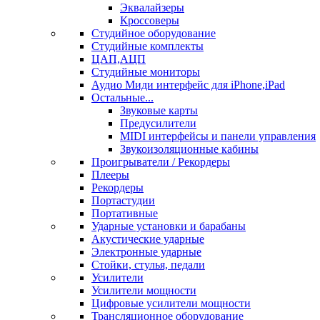
Эквалайзеры
Кроссоверы
Студийное оборудование
Студийные комплекты
ЦАП,АЦП
Студийные мониторы
Аудио Миди интерфейс для iPhone,iPad
Остальные...
Звуковые карты
Предусилители
MIDI интерфейсы и панели управления
Звукоизоляционные кабины
Проигрыватели / Рекордеры
Плееры
Рекордеры
Портастудии
Портативные
Ударные установки и барабаны
Акустические ударные
Электронные ударные
Стойки, стулья, педали
Усилители
Усилители мощности
Цифровые усилители мощности
Трансляционное оборудование