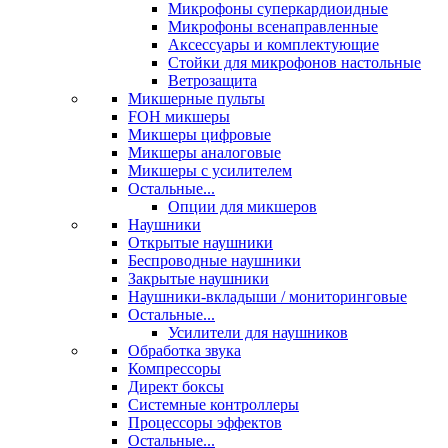
Микрофоны суперкардиоидные
Микрофоны всенаправленные
Аксессуары и комплектующие
Стойки для микрофонов настольные
Ветрозащита
Микшерные пульты
FOH микшеры
Микшеры цифровые
Микшеры аналоговые
Микшеры с усилителем
Остальные...
Опции для микшеров
Наушники
Открытые наушники
Беспроводные наушники
Закрытые наушники
Наушники-вкладыши / мониторинговые
Остальные...
Усилители для наушников
Обработка звука
Компрессоры
Директ боксы
Системные контроллеры
Процессоры эффектов
Остальные...