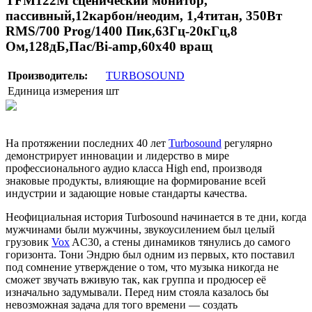
TFM122M сценический монитор,
пассивный,12карбон/неодим, 1,4титан, 350Вт
RMS/700 Prog/1400 Пик,63Гц-20кГц,8
Ом,128дБ,Пас/Bi-amp,60x40 вращ
Производитель:
TURBOSOUND
Единица измерения
шт
На протяжении последних 40 лет
Turbosound
регулярно
демонстрирует инновации и лидерство в мире
профессионального аудио класса High end, производя
знаковые продукты, влияющие на формирование всей
индустрии и задающие новые стандарты качества.
Неофициальная история Turbosound начинается в те дни, когда
мужчинами были мужчины, звукоусилением был целый
грузовик
Vox
AC30, а стены динамиков тянулись до самого
горизонта. Тони Эндрю был одним из первых, кто поставил
под сомнение утверждение о том, что музыка никогда не
сможет звучать вживую так, как группа и продюсер её
изначально задумывали. Перед ним стояла казалось бы
невозможная задача для того времени — создать