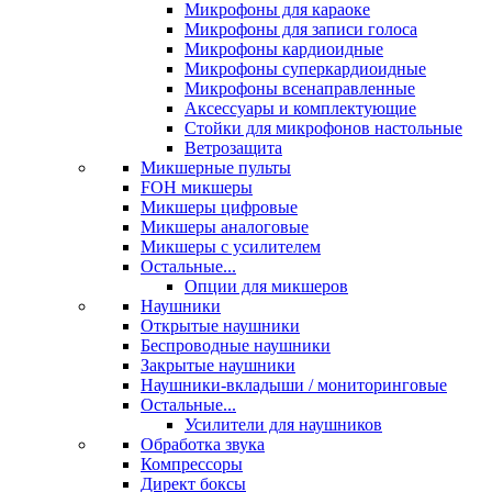
Микрофоны для караоке
Микрофоны для записи голоса
Микрофоны кардиоидные
Микрофоны суперкардиоидные
Микрофоны всенаправленные
Аксессуары и комплектующие
Стойки для микрофонов настольные
Ветрозащита
Микшерные пульты
FOH микшеры
Микшеры цифровые
Микшеры аналоговые
Микшеры с усилителем
Остальные...
Опции для микшеров
Наушники
Открытые наушники
Беспроводные наушники
Закрытые наушники
Наушники-вкладыши / мониторинговые
Остальные...
Усилители для наушников
Обработка звука
Компрессоры
Директ боксы