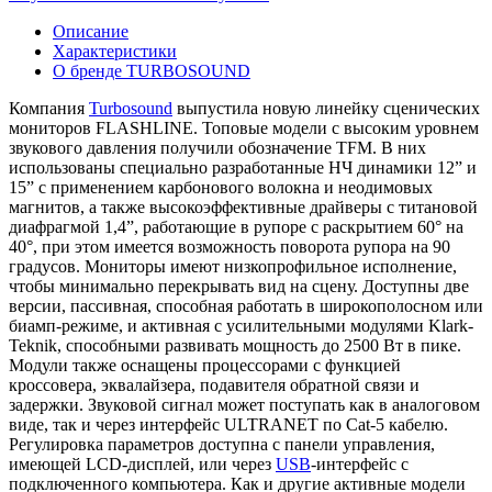
Описание
Характеристики
О бренде TURBOSOUND
Компания
Turbosound
выпустила новую линейку сценических
мониторов FLASHLINE. Топовые модели с высоким уровнем
звукового давления получили обозначение TFM. В них
использованы специально разработанные НЧ динамики 12” и
15” с применением карбонового волокна и неодимовых
магнитов, а также высокоэффективные драйверы с титановой
диафрагмой 1,4”, работающие в рупоре с раскрытием 60° на
40°, при этом имеется возможность поворота рупора на 90
градусов. Мониторы имеют низкопрофильное исполнение,
чтобы минимально перекрывать вид на сцену. Доступны две
версии, пассивная, способная работать в широкополосном или
биамп-режиме, и активная с усилительными модулями Klark-
Teknik, способными развивать мощность до 2500 Вт в пике.
Модули также оснащены процессорами с функцией
кроссовера, эквалайзера, подавителя обратной связи и
задержки. Звуковой сигнал может поступать как в аналоговом
виде, так и через интерфейс ULTRANET по Cat-5 кабелю.
Регулировка параметров доступна с панели управления,
имеющей LCD-дисплей, или через
USB
-интерфейс с
подключенного компьютера. Как и другие активные модели