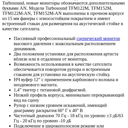
Turbosound, новые мониторы обозначаются дополнительными
буквами AN. Модели Turbosound TFM122M, TFM152M,
TFM122M-AN, TFM152M-AN выполнены в прочном корпусе
из 15 мм фанеры с износостойким покрытием и имеют
встроенный стакан для размещения на акустической стойке в
качестве сателлита.
Пассивный профессиональный
сценический монитор
высокого давления с коаксиальным расположением
динамиков.
Два положения установки для расположения артиста
вблизи или в отдалении от монитора.
Возможность использования в качестве сателлита
обеспечивается поворотом рупора и встроенным
стаканом для установки на акустическую стойку.
НЧ вуфер 12” с применением карбонового волокна и
неодимового магнита.
1,4” твитер с титановой диафрагмой.
Низкий профиль корпуса, минимально перекрывающий
вид на сцену
Рупор с низким уровнем искажений, имеющий
диаграмму раскрытия 60° Г x 40° В
Частотный диапазон 70 Гц - 18 кГц по уровню ±3 дБ/63
Гц - 20 кГц по уровню -10 дБ
Подключение в широкополосном режиме или