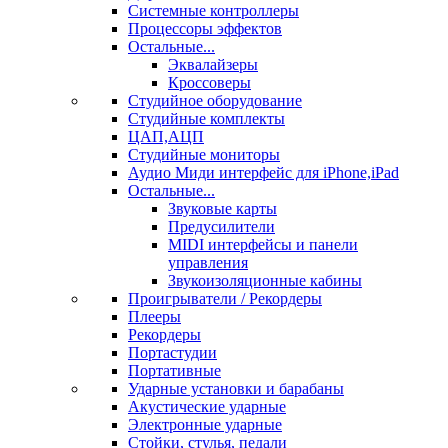
Системные контроллеры
Процессоры эффектов
Остальные...
Эквалайзеры
Кроссоверы
Студийное оборудование
Студийные комплекты
ЦАП,АЦП
Студийные мониторы
Аудио Миди интерфейс для iPhone,iPad
Остальные...
Звуковые карты
Предусилители
MIDI интерфейсы и панели
управления
Звукоизоляционные кабины
Проигрыватели / Рекордеры
Плееры
Рекордеры
Портастудии
Портативные
Ударные установки и барабаны
Акустические ударные
Электронные ударные
Стойки, стулья, педали