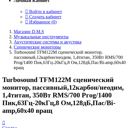
Личный Кабинет
Войти в кабинет
Создать кабинет
Избранное (
0
)
Магазин D.M.S
Музыкальные инструменты
Акустические системы и акустика
Сценические мониторы
Turbosound TFM122M сценический монитор,
пассивный,12карбон/неодим, 1,4титан, 350Вт RMS/700
Prog/1400 Пик,63Гц-20кГц,8 Ом,128дБ,Пас/Bi-amp,60x40
вращ
Turbosound TFM122M сценический
монитор, пассивный,12карбон/неодим,
1,4титан, 350Вт RMS/700 Prog/1400
Пик,63Гц-20кГц,8 Ом,128дБ,Пас/Bi-
amp,60x40 вращ
Скидка