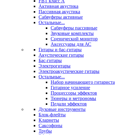
FBT класс А
Активная акустика
Пассивная акустика
Сабвуферы активные
Остальные...
Сабвуферы пассивные
Звуковые комплекты
Сценический монитор
Аксессуары для АС
Гитары и бас-гитары
Акустические гитары
Бас-гитары
Электрогитары
Электроакустические гитары
Остальные...
Набор начинающего гитариста
Гитарное усиление
Процессоры эффектов
Тюнеры и метрономы
Педали эффектов
Духовые инструменты
Блок-флейты
Кларнеты
Саксофоны
Трубы