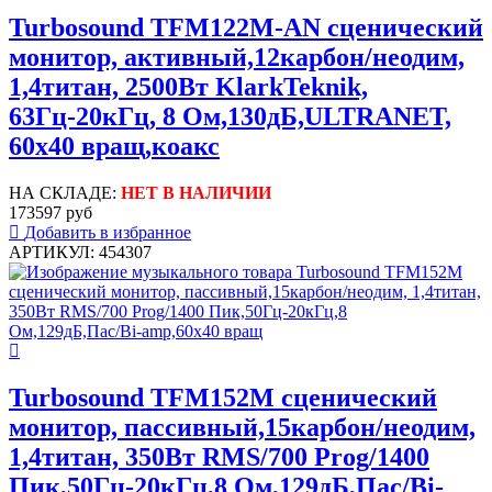
Turbosound TFM122M-AN сценический
монитор, активный,12карбон/неодим,
1,4титан, 2500Вт KlarkTeknik,
63Гц-20кГц, 8 Ом,130дБ,ULTRANET,
60x40 вращ,коакс
НА СКЛАДЕ:
НЕТ В НАЛИЧИИ
173597 руб
Добавить в избранное
АРТИКУЛ: 454307
Turbosound TFM152M сценический
монитор, пассивный,15карбон/неодим,
1,4титан, 350Вт RMS/700 Prog/1400
Пик,50Гц-20кГц,8 Ом,129дБ,Пас/Bi-