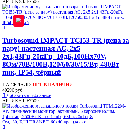
АРТИКУЛ: F7506
Turbosound IMPACT TCI53-TR (цена за
пару) настенная АС, 2x5
2х1,43Гц-20кГц -10дБ,100Hx70V,
8Ом/70В/100В,120/60/30/15/Вт, 480Вт
пик, IP54, чёрный
НА СКЛАДЕ:
НЕТ В НАЛИЧИИ
40296 руб
Добавить в избранное
АРТИКУЛ: F7509