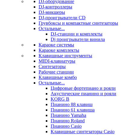
DJ-оборудование
DJ-контроллеры
DJ-микшеры
DJ-проигрыватели CD
Грувбоксы и компактные синтезаторы
Остальные...
DJ-станции и комплекты
Dj проигрыватели винила
Караоке системы
Караоке комплекты
Клавишные инструменты
MIDI-клавиатуры
Синтезаторы
Рабочие станции
Клавишные комбо
Остальные...
Цифровые фортепиано и рояли
Акустические пианино и рояли
KORG B
Пианино 88 клавиш
Пианино 61 клавиша
Пианино Yamaha
Пианино Roland
Пианино Casio
Клавишные синтезаторы Casio