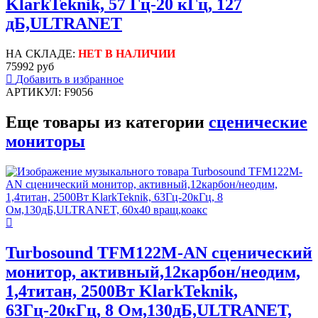
KlarkTeknik, 57 Гц-20 кГц, 127
дБ,ULTRANET
НА СКЛАДЕ:
НЕТ В НАЛИЧИИ
75992 руб
Добавить в избранное
АРТИКУЛ: F9056
Еще товары из категории
сценические
мониторы
Turbosound TFM122M-AN сценический
монитор, активный,12карбон/неодим,
1,4титан, 2500Вт KlarkTeknik,
63Гц-20кГц, 8 Ом,130дБ,ULTRANET,