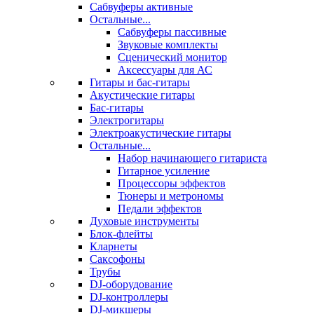
Сабвуферы активные
Остальные...
Сабвуферы пассивные
Звуковые комплекты
Сценический монитор
Аксессуары для АС
Гитары и бас-гитары
Акустические гитары
Бас-гитары
Электрогитары
Электроакустические гитары
Остальные...
Набор начинающего гитариста
Гитарное усиление
Процессоры эффектов
Тюнеры и метрономы
Педали эффектов
Духовые инструменты
Блок-флейты
Кларнеты
Саксофоны
Трубы
DJ-оборудование
DJ-контроллеры
DJ-микшеры