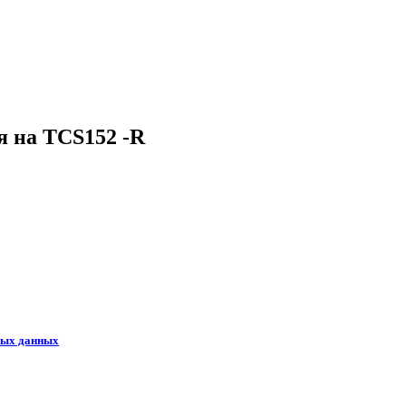
 на TCS152 -R
ных данных