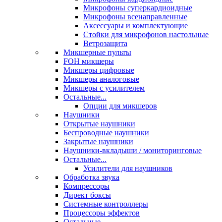
Микрофоны суперкардиоидные
Микрофоны всенаправленные
Аксессуары и комплектующие
Стойки для микрофонов настольные
Ветрозащита
Микшерные пульты
FOH микшеры
Микшеры цифровые
Микшеры аналоговые
Микшеры с усилителем
Остальные...
Опции для микшеров
Наушники
Открытые наушники
Беспроводные наушники
Закрытые наушники
Наушники-вкладыши / мониторинговые
Остальные...
Усилители для наушников
Обработка звука
Компрессоры
Директ боксы
Системные контроллеры
Процессоры эффектов
Остальные...