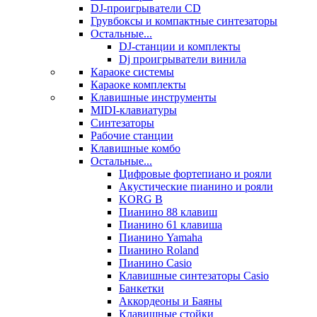
DJ-проигрыватели CD
Грувбоксы и компактные синтезаторы
Остальные...
DJ-станции и комплекты
Dj проигрыватели винила
Караоке системы
Караоке комплекты
Клавишные инструменты
MIDI-клавиатуры
Синтезаторы
Рабочие станции
Клавишные комбо
Остальные...
Цифровые фортепиано и рояли
Акустические пианино и рояли
KORG B
Пианино 88 клавиш
Пианино 61 клавиша
Пианино Yamaha
Пианино Roland
Пианино Casio
Клавишные синтезаторы Casio
Банкетки
Аккордеоны и Баяны
Клавишные стойки