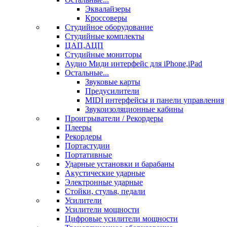
Эквалайзеры
Кроссоверы
Студийное оборудование
Студийные комплекты
ЦАП,АЦП
Студийные мониторы
Аудио Миди интерфейс для iPhone,iPad
Остальные...
Звуковые карты
Предусилители
MIDI интерфейсы и панели управления
Звукоизоляционные кабины
Проигрыватели / Рекордеры
Плееры
Рекордеры
Портастудии
Портативные
Ударные установки и барабаны
Акустические ударные
Электронные ударные
Стойки, стулья, педали
Усилители
Усилители мощности
Цифровые усилители мощности