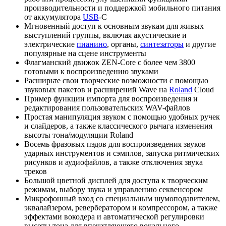
производительности и поддержкой мобильного питания
от аккумулятора
USB
-C
Мгновенный доступ к основным звукам для живых
выступлений группы, включая акустические и
электрические
пианино
, органы,
синтезаторы
и другие
популярные на сцене инструменты
Флагманский движок ZEN-Core с более чем 3800
готовыми к воспроизведению звуками
Расширьте свои творческие возможности с помощью
звуковых пакетов и расширений Wave на
Roland
Cloud
Пример функции импорта для воспроизведения и
редактирования пользовательских WAV-файлов
Простая манипуляция звуком с помощью удобных ручек
и слайдеров, а также классического рычага изменения
высоты тона/модуляции Roland
Восемь фразовых пэдов для воспроизведения звуков
ударных инструментов и сэмплов, запуска ритмических
рисунков и аудиофайлов, а также отключения звука
треков
Большой цветной дисплей для доступа к творческим
режимам, выбору звука и управлению секвенсором
Микрофонный вход со специальным шумоподавителем,
эквалайзером, ревербератором и компрессором, а также
эффектами вокодера и автоматической регулировки
высоты тона для впечатляющего вокального