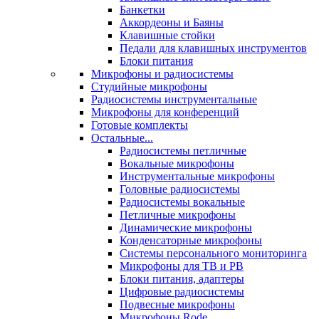
Банкетки
Аккордеоны и Баяны
Клавишные стойки
Педали для клавишных инструментов
Блоки питания
Микрофоны и радиосистемы
Студийные микрофоны
Радиосистемы инструментальные
Микрофоны для конференций
Готовые комплекты
Остальные...
Радиосистемы петличные
Вокальные микрофоны
Инструментальные микрофоны
Головные радиосистемы
Радиосистемы вокальные
Петличные микрофоны
Динамические микрофоны
Конденсаторные микрофоны
Системы персонального мониторинга
Микрофоны для ТВ и РВ
Блоки питания, адаптеры
Цифровые радиосистемы
Подвесные микрофоны
Микрофоны Rode