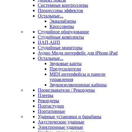
Системные контроллеры
Процессоры эффектов
Остальные...
Эквалайзеры
Кроссоверы
Студийное оборудование
Студийные комплекты
ЦАП,АЦП
Студийные мониторы
Аудио Миди интерфейс для iPhone,iPad
Остальные...
Звуковые карты
Предусилители
MIDI интерфейсы и панели
управления
Звукоизоляционные кабины
Проигрыватели / Рекордеры
Плееры
Рекордеры
Портастудии
Портативные
Ударные установки и барабаны
Акустические ударные
Электронные ударные