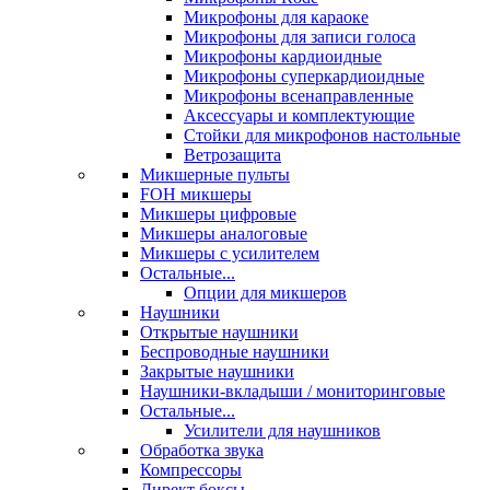
Микрофоны для караоке
Микрофоны для записи голоса
Микрофоны кардиоидные
Микрофоны суперкардиоидные
Микрофоны всенаправленные
Аксессуары и комплектующие
Стойки для микрофонов настольные
Ветрозащита
Микшерные пульты
FOH микшеры
Микшеры цифровые
Микшеры аналоговые
Микшеры с усилителем
Остальные...
Опции для микшеров
Наушники
Открытые наушники
Беспроводные наушники
Закрытые наушники
Наушники-вкладыши / мониторинговые
Остальные...
Усилители для наушников
Обработка звука
Компрессоры
Директ боксы