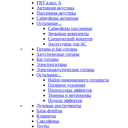
FBT класс А
Активная акустика
Пассивная акустика
Сабвуферы активные
Остальные...
Сабвуферы пассивные
Звуковые комплекты
Сценический монитор
Аксессуары для АС
Гитары и бас-гитары
Акустические гитары
Бас-гитары
Электрогитары
Электроакустические гитары
Остальные...
Набор начинающего гитариста
Гитарное усиление
Процессоры эффектов
Тюнеры и метрономы
Педали эффектов
Духовые инструменты
Блок-флейты
Кларнеты
Саксофоны
Трубы