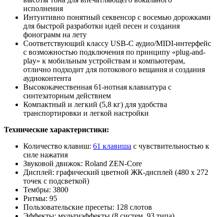
исполнения
Интуитивно понятный секвенсор с восемью дорожками
для быстрой разработки идей песен и создания
фонограмм на лету
Соответствующий классу USB-C аудио/MIDI-интерфейс
с возможностью подключения по принципу «plug-and-
play» к мобильным устройствам и компьютерам,
отлично подходит для потокового вещания и создания
аудиоконтента
Высококачественная 61-нотная клавиатура с
синтезаторным действием
Компактный и легкий (5,8 кг) для удобства
транспортировки и легкой настройки
Технические характеристики:
Количество клавиш:
61 клавиша
с чувствительностью к
силе нажатия
Звуковой движок: Roland ZEN-Core
Дисплей: графический цветной ЖК-дисплей (480 x 272
точек с подсветкой)
Тембры: 3800
Ритмы: 95
Пользовательские пресеты: 128 слотов
Эффекты: мультиэффекты (8 систем, 93 типа),