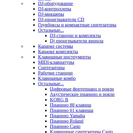
DJ-оборудование
DJ-контроллеры
DJ-микшеры
DJ-проигрыватели CD
Грувбоксы и компактные синтезаторы
Остальные...
DJ-станции и комплекты
Dj проигрыватели винила
Караоке системы
Караоке комплекты
Клавишные инструменты
MIDI-клавиатуры
Синтезаторы
Рабочие станции
Клавишные комбо
Остальные...
Цифровые фортепиано и рояли
Акустические пианино и рояли
KORG B
Пианино 88 клавиш
Пианино 61 клавиша
Пианино Yamaha
Пианино Roland
Пианино Casio
Клавишные синтезаторы Casio