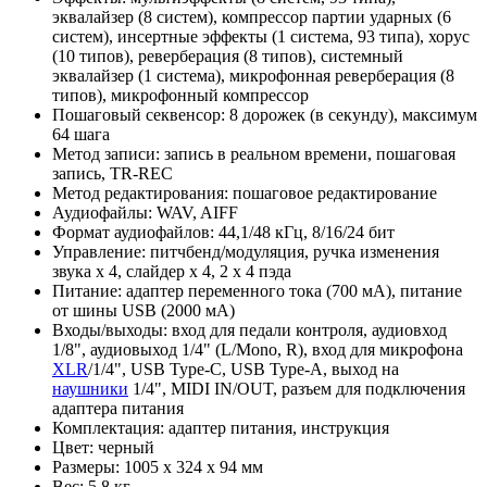
эквалайзер (8 систем), компрессор партии ударных (6
систем), инсертные эффекты (1 система, 93 типа), хорус
(10 типов), реверберация (8 типов), системный
эквалайзер (1 система), микрофонная реверберация (8
типов), микрофонный компрессор
Пошаговый секвенсор: 8 дорожек (в секунду), максимум
64 шага
Метод записи: запись в реальном времени, пошаговая
запись, TR-REC
Метод редактирования: пошаговое редактирование
Аудиофайлы: WAV, AIFF
Формат аудиофайлов: 44,1/48 кГц, 8/16/24 бит
Управление: питчбенд/модуляция, ручка изменения
звука x 4, слайдер x 4, 2 x 4 пэда
Питание: адаптер переменного тока (700 мА), питание
от шины USB (2000 мА)
Входы/выходы: вход для педали контроля, аудиовход
1/8", аудиовыход 1/4" (L/Mono, R), вход для микрофона
XLR
/1/4", USB Type-C, USB Type-A, выход на
наушники
1/4", MIDI IN/OUT, разъем для подключения
адаптера питания
Комплектация: адаптер питания, инструкция
Цвет: черный
Размеры: 1005 х 324 х 94 мм
Вес: 5,8 кг