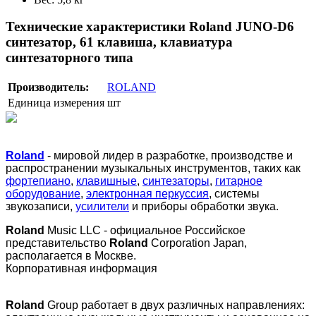
Технические характеристики Roland JUNO-D6
синтезатор, 61 клавиша, клавиатура
синтезаторного типа
Производитель:
ROLAND
Единица измерения
шт
Roland
- мировой лидер в разработке, производстве и
распространении музыкальных инструментов, таких как
фортепиано
,
клавишные
,
синтезаторы
,
гитарное
оборудование
,
электронная перкуссия
, системы
звукозаписи,
усилители
и приборы обработки звука.
Roland
Music LLC - официальное Российское
представительство
Roland
Corporation Japan,
располагается в Москве.
Корпоративная информация
Roland
Group работает в двух различных направлениях: