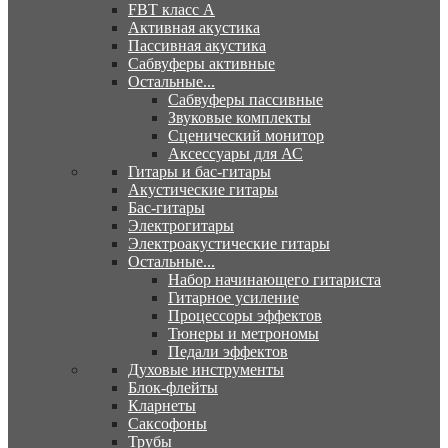
FBT класс А
Активная акустика
Пассивная акустика
Сабвуферы активные
Остальные...
Сабвуферы пассивные
Звуковые комплекты
Сценический монитор
Аксессуары для АС
Гитары и бас-гитары
Акустические гитары
Бас-гитары
Электрогитары
Электроакустические гитары
Остальные...
Набор начинающего гитариста
Гитарное усиление
Процессоры эффектов
Тюнеры и метрономы
Педали эффектов
Духовые инструменты
Блок-флейты
Кларнеты
Саксофоны
Трубы