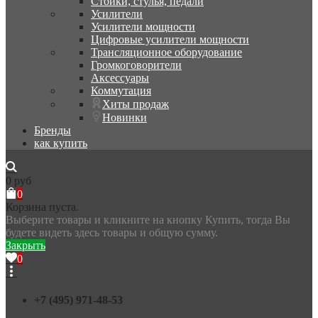
Стойки, стулья, педали
Усилители
Усилители мощности
Цифровые усилители мощности
Трансляционное оборудование
Громкоговорители
Аксессуары
Коммутация
Хиты продаж
Новинки
Бренды
как купить
0
руб
0
Корзина пуста.
Выберите товары и кликните на кнопку Купить, тогда Вы
будете видеть здесь товары и общую сумму.
Закрыть
0
+7 (495) 971-48-53