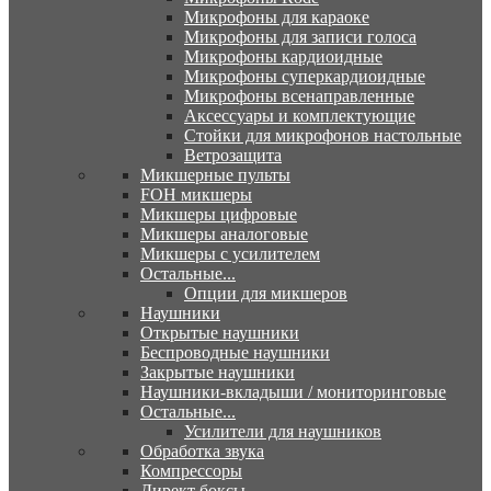
Микрофоны для караоке
Микрофоны для записи голоса
Микрофоны кардиоидные
Микрофоны суперкардиоидные
Микрофоны всенаправленные
Аксессуары и комплектующие
Стойки для микрофонов настольные
Ветрозащита
Микшерные пульты
FOH микшеры
Микшеры цифровые
Микшеры аналоговые
Микшеры с усилителем
Остальные...
Опции для микшеров
Наушники
Открытые наушники
Беспроводные наушники
Закрытые наушники
Наушники-вкладыши / мониторинговые
Остальные...
Усилители для наушников
Обработка звука
Компрессоры
Директ боксы