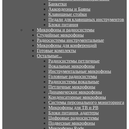
Банкетки
Аккордеоны и Баяны
Клавишные стойки
Педали для клавишных инструментов
Блоки питания
Микрофоны и радиосистемы
Студийные микрофоны
Радиосистемы инструментальные
Микрофоны для конференций
Готовые комплекты
Остальные...
Радиосистемы петличные
Вокальные микрофоны
Инструментальные микрофоны
Головные радиосистемы
Радиосистемы вокальные
Петличные микрофоны
Динамические микрофоны
Конденсаторные микрофоны
Системы персонального мониторинга
Микрофоны для ТВ и РВ
Блоки питания, адаптеры
Цифровые радиосистемы
Подвесные микрофоны
Микрофоны Rode