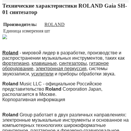
Технические характеристики ROLAND Gaia SH-
01 синтезатор
Производитель:
ROLAND
Единица измерения
шт
Roland
- мировой лидер в разработке, производстве и
распространении музыкальных инструментов, таких как
фортепиано
,
клавишные
,
синтезаторы
,
гитарное
оборудование
,
электронная перкуссия
, системы
звукозаписи,
усилители
и приборы обработки звука.
Roland
Music LLC - официальное Российское
представительство
Roland
Corporation Japan,
располагается в Москве.
Корпоративная информация
Roland
Group работает в двух различных направлениях:
электронные музыкальные инструменты и основанное на
компьютерных технологиях широкоформатные
принтерное, плоттерное и фрезерно-гравировальное