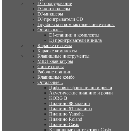
DJ-оборудование
DJ-контроллеры
DJ-микшеры
DJ-проигрыватели CD
Грувбоксы и компактные синтезаторы
Остальные...
DJ-станции и комплекты
Dj проигрыватели винила
Караоке системы
Караоке комплекты
Клавишные инструменты
MIDI-клавиатуры
Синтезаторы
Рабочие станции
Клавишные комбо
Остальные...
Цифровые фортепиано и рояли
Акустические пианино и рояли
KORG B
Пианино 88 клавиш
Пианино 61 клавиша
Пианино Yamaha
Пианино Roland
Пианино Casio
Клавишные синтезаторы Casio