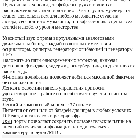
Путь сигнала ясно виден; фейдеры, ручки и кнопки
расположены наглядно и логично. Этот сгусток музэнергии
станет удовольствием для любого музыканта: студента,
автора, сессионного музыканта, и профессионала сцены всех
стилей и любого уровня мастерства.
Увесистый звук с тремя виртуальными аналоговыми
движками на борту, каждый из которых имеет свои
осцилляторы, фильтры, генераторы огибающей и генераторы
LFO
Наложите до пяти одновременных эффектов, включая
дисторшн, флэнджер, задержку, реверберацию, подъем низких
частот и др.
64-нотная полифония позволяет добиться массивной фактуры
без выпадения нот
Легкая в освоении панель управления приносит
удовлетворение в работе и способствует изучению синтеза
звука
Легкий и компактный корпус с 37 нотами
Питается от сети или от батарей для игры в любых условиях
D Beam, арпеджиатор и рекордер фраз
USB
порты позволяют сохранять пользовательские патчи на
внешний носитель информации, и подключаться к
компьютеру по аудио/MIDI.