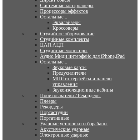
Системные контроллеры
Процессоры эффектов
Остальные...
Эквалайзеры
Кроссоверы
Студийное оборудование
Студийные комплекты
ЦАП,АЦП
Студийные мониторы
Аудио Миди интерфейс для iPhone,iPad
Остальные...
Звуковые карты
Предусилители
MIDI интерфейсы и панели
управления
Звукоизоляционные кабины
Проигрыватели / Рекордеры
Плееры
Рекордеры
Портастудии
Портативные
Ударные установки и барабаны
Акустические ударные
Электронные ударные