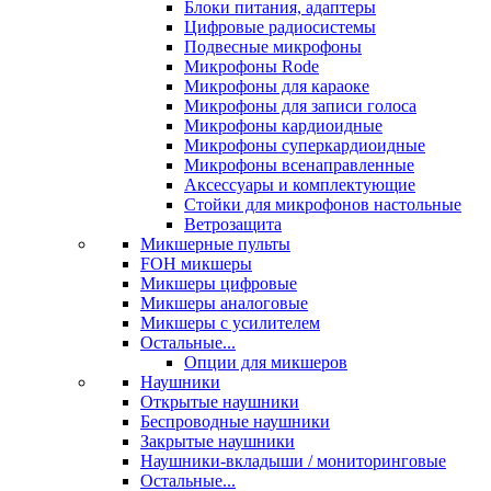
Блоки питания, адаптеры
Цифровые радиосистемы
Подвесные микрофоны
Микрофоны Rode
Микрофоны для караоке
Микрофоны для записи голоса
Микрофоны кардиоидные
Микрофоны суперкардиоидные
Микрофоны всенаправленные
Аксессуары и комплектующие
Стойки для микрофонов настольные
Ветрозащита
Микшерные пульты
FOH микшеры
Микшеры цифровые
Микшеры аналоговые
Микшеры с усилителем
Остальные...
Опции для микшеров
Наушники
Открытые наушники
Беспроводные наушники
Закрытые наушники
Наушники-вкладыши / мониторинговые
Остальные...