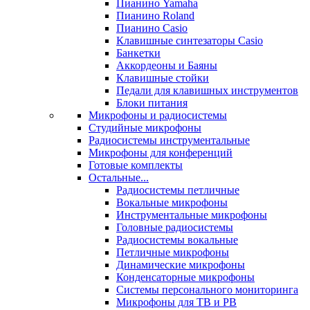
Пианино Yamaha
Пианино Roland
Пианино Casio
Клавишные синтезаторы Casio
Банкетки
Аккордеоны и Баяны
Клавишные стойки
Педали для клавишных инструментов
Блоки питания
Микрофоны и радиосистемы
Студийные микрофоны
Радиосистемы инструментальные
Микрофоны для конференций
Готовые комплекты
Остальные...
Радиосистемы петличные
Вокальные микрофоны
Инструментальные микрофоны
Головные радиосистемы
Радиосистемы вокальные
Петличные микрофоны
Динамические микрофоны
Конденсаторные микрофоны
Системы персонального мониторинга
Микрофоны для ТВ и РВ