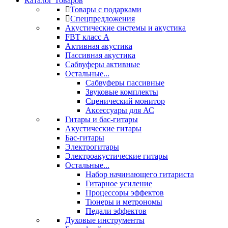
Каталог Товаров
Товары с подарками
Спецпредложения
Акустические системы и акустика
FBT класс А
Активная акустика
Пассивная акустика
Сабвуферы активные
Остальные...
Сабвуферы пассивные
Звуковые комплекты
Сценический монитор
Аксессуары для АС
Гитары и бас-гитары
Акустические гитары
Бас-гитары
Электрогитары
Электроакустические гитары
Остальные...
Набор начинающего гитариста
Гитарное усиление
Процессоры эффектов
Тюнеры и метрономы
Педали эффектов
Духовые инструменты