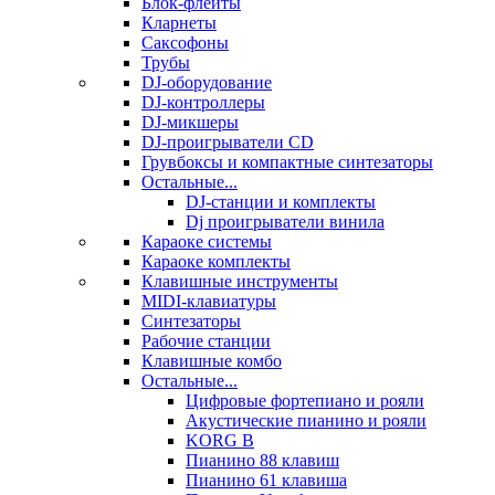
Блок-флейты
Кларнеты
Саксофоны
Трубы
DJ-оборудование
DJ-контроллеры
DJ-микшеры
DJ-проигрыватели CD
Грувбоксы и компактные синтезаторы
Остальные...
DJ-станции и комплекты
Dj проигрыватели винила
Караоке системы
Караоке комплекты
Клавишные инструменты
MIDI-клавиатуры
Синтезаторы
Рабочие станции
Клавишные комбо
Остальные...
Цифровые фортепиано и рояли
Акустические пианино и рояли
KORG B
Пианино 88 клавиш
Пианино 61 клавиша