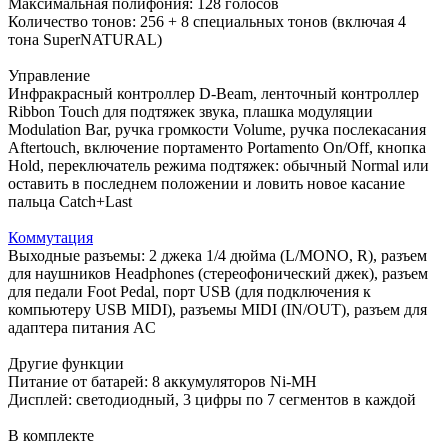
Максимальная полифония: 128 голосов
Количество тонов: 256 + 8 специальных тонов (включая 4
тона SuperNATURAL)
Управление
Инфракрасный контроллер D-Beam, ленточный контроллер
Ribbon Touch для подтяжек звука, плашка модуляции
Modulation Bar, ручка громкости Volume, ручка послекасания
Aftertouch, включение портаменто Portamento On/Off, кнопка
Hold, переключатель режима подтяжек: обычный Normal или
оставить в последнем положении и ловить новое касание
пальца Catch+Last
Коммутация
Выходные разъемы: 2 джека 1/4 дюйма (L/MONO, R), разъем
для наушников Headphones (стереофонический джек), разъем
для педали Foot Pedal, порт USB (для подключения к
компьютеру USB MIDI), разъемы MIDI (IN/OUT), разъем для
адаптера питания AC
Другие функции
Питание от батарей: 8 аккумуляторов Ni-MH
Дисплей: светодиодный, 3 цифры по 7 сегментов в каждой
В комплекте