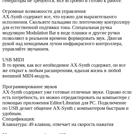
генераторы не требуются. Все встроено и готово к работе.
Огромные возможности для управления
AX-Synth содержит все, что нужно для выразительного
исполнения. Скользите пальцами по ленточному контроллеру
для естественной подтяжки тона. Специальная ручка
модуляции Modulation Bar в виде плашки и другие ручки
позволяют в реальном времени формировать звук. Двигая
рукой над невидимым лучом инфракрасного контроллера,
управляйте звучанием.
USB MIDI
В то время, как все необходимое AX-Synth содержит, он все
же открыт к любым расширениям, вдыхая жизнь в любой
внешний MIDI-модуль.
Программирование звуков
AX-Synth содержит уже готовые отличные звуки. Однако если
есть потребность, их можно отредактировать на компьютере с
помощью приложения Editor/Librarian для PC. Подключение
по USB делает общение AX-Synth с компьютером быстрым и
удобным.
Спецификация:
Клавиатура: 49 клавиш, отвечает на скорость нажатия