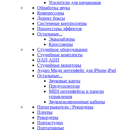
Усилители для наушников
Обработка звука
Компрессоры
Директ боксы
Системные контроллеры
Процессоры эффектов
Остальные...
Эквалайзеры
Кроссоверы
Студийное оборудование
Студийные комплекты
ЦАП,АЦП
Студийные мониторы
Аудио Миди интерфейс для iPhone,iPad
Остальные...
Звуковые карты
Предусилители
MIDI интерфейсы и панели
управления
Звукоизоляционные кабины
Проигрыватели / Рекордеры
Плееры
Рекордеры
Портастудии
Портативные