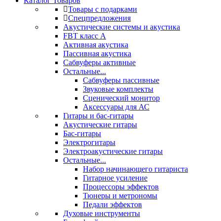
Каталог Товаров
Товары с подарками
Спецпредложения
Акустические системы и акустика
FBT класс А
Активная акустика
Пассивная акустика
Сабвуферы активные
Остальные...
Сабвуферы пассивные
Звуковые комплекты
Сценический монитор
Аксессуары для АС
Гитары и бас-гитары
Акустические гитары
Бас-гитары
Электрогитары
Электроакустические гитары
Остальные...
Набор начинающего гитариста
Гитарное усиление
Процессоры эффектов
Тюнеры и метрономы
Педали эффектов
Духовые инструменты