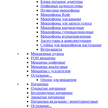
Блоки питания, адаптеры
Цифровые радиосистемы
Подвесные микрофоны
Микрофоны Rode
Микрофоны для караоке
Микрофоны для записи голоса
Микрофоны кардиоидные
Микрофоны суперкардиоидные
Микрофоны всенаправленные
Аксессуары и комплектующие
Стойки для микрофонов настольные
Ветрозащита
Микшерные пульты
FOH микшеры
Микшеры цифровые
Микшеры аналоговые
Микшеры с усилителем
Остальные...
Опции для микшеров
Наушники
Открытые наушники
Беспроводные наушники
Закрытые наушники
Наушники-вкладыши / мониторинговые
Остальные...