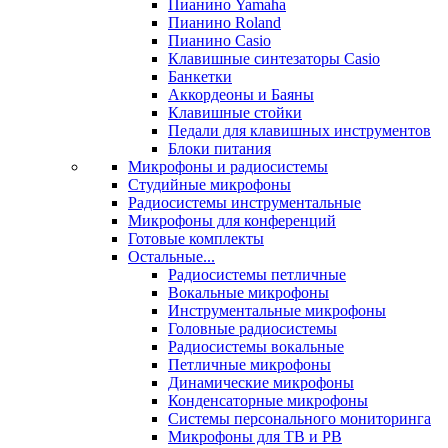
Пианино Yamaha
Пианино Roland
Пианино Casio
Клавишные синтезаторы Casio
Банкетки
Аккордеоны и Баяны
Клавишные стойки
Педали для клавишных инструментов
Блоки питания
Микрофоны и радиосистемы
Студийные микрофоны
Радиосистемы инструментальные
Микрофоны для конференций
Готовые комплекты
Остальные...
Радиосистемы петличные
Вокальные микрофоны
Инструментальные микрофоны
Головные радиосистемы
Радиосистемы вокальные
Петличные микрофоны
Динамические микрофоны
Конденсаторные микрофоны
Системы персонального мониторинга
Микрофоны для ТВ и РВ