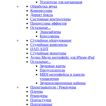
Усилители для наушников
Обработка звука
Компрессоры
Директ боксы
Системные контроллеры
Процессоры эффектов
Остальные...
Эквалайзеры
Кроссоверы
Студийное оборудование
Студийные комплекты
ЦАП,АЦП
Студийные мониторы
Аудио Миди интерфейс для iPhone,iPad
Остальные...
Звуковые карты
Предусилители
MIDI интерфейсы и панели
управления
Звукоизоляционные кабины
Проигрыватели / Рекордеры
Плееры
Рекордеры
Портастудии
Портативные