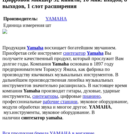
выходов, 1 слот расширения
Производитель:
YAMAHA
Единица измерения
шт
Продукция
Yamaha
восхищает богатейшим звучанием.
Приобретая себе инструмент
синтезатор
Yamaha
Вы
получаете качественный продукт, который прослужит Вам
долгие годы. Компания
Yamaha
основана в 1897 году
предпринимателем Торакусу Ямаха, как фабрика по
производству язычковых музыкальных инструментов. В
дальнейшем производственная линейка музыкальных
инструментов значительно расширилась. В настоящее время
компания
Yamaha
производит гитары, духовые, ударные
инструменты,
синтезаторы
, цифровые
пианино
,
профессиональные
рабочие станции
, звуковое оборудование,
модули обработки звука и многое другое.
YAMAHA
,
муз.инструменты, звуковое оборудование. В
наличии
синтезатор yamaha
.
Вся продукция бренда YAMAHA в магазине