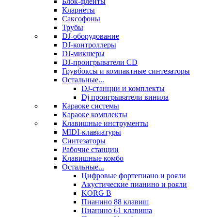
Блок-флейты
Кларнеты
Саксофоны
Трубы
DJ-оборудование
DJ-контроллеры
DJ-микшеры
DJ-проигрыватели CD
Грувбоксы и компактные синтезаторы
Остальные...
DJ-станции и комплекты
Dj проигрыватели винила
Караоке системы
Караоке комплекты
Клавишные инструменты
MIDI-клавиатуры
Синтезаторы
Рабочие станции
Клавишные комбо
Остальные...
Цифровые фортепиано и рояли
Акустические пианино и рояли
KORG B
Пианино 88 клавиш
Пианино 61 клавиша