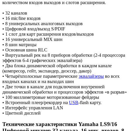
количеством входов выходов и слотов расширения.
• 32 каналов
• 16 mic/line входов
• 8 универсальных аналоговых выходов
• Цифровой вход/выход S/PDIF
• 1 слот для карт расширения входов/выходов
• 16 универсальный MIX шин
• 8 шин матрицы
• Основная шина RLC
• Виртуальный рек на 8 приборов обработки (2-4 процессора
эффектов 6-4 графических эквалайзера)
• Два блока динамической обработки в каждом канале
(компресор, гейт, экспандер, диэссер, дакер)
• Четырёхполосные параметрические
эквалайзеры
во всех
входных каналах и на выходах шин
• Две точки в канале для подключения внутренней
динамической обработки и процессоров эффектов «в разрыв»
• 100 миллиметровые моторизованные фейдеры
• Встроенный плеер/рекордер на
USB
-flash карту.
• Интерфейс управления LAN
• Цветной дисплей
Технические характеристики Yamaha LS9/16
Цифровой микшер 32 канала, 16 мик. входов, 8