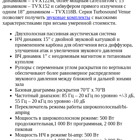
динамиком – TVX122M, более мощным сателлитом с 15”
динамиком – TVX152 и сабвуфером прямого излучения с
одним 18” динамиком – TVX118B. Серия Turbosound Venue
позволяет получить
звуковые комплекты
с высокими
характеристиками при весьма умеренной стоимости.
Двухполосная пассивная акустическая система
НЧ динамик 15” с двойной звуковой катушкой и
применением карбона для облегчения веса диффузора,
улучшения атак и увеличения звукового давления
ВЧ динамик 1” с неодимовым магнитом и титановым
куполом
Рупоры с переменным углом раскрытия по вертикали
обеспечивают более равномерное распределение
звукового давления между ближней и дальней зонами
зала
Базовая диаграмма раскрытия 70°Г х 70°В
Частотный диапазон: 85 Гц – 20 кГц по уровню +/-3 дБ,
55 Гц – 20 кГц по уровню -10 дБ
Переключатель режима работы широкополосный/bi-
amping
Мощность в широкополосном режиме: 500 Вт
продолжительная,1 000 Вт программная, 2 000 Вт
пиковая
Мощность НЧ в режиме bi-amp: 500 Вт