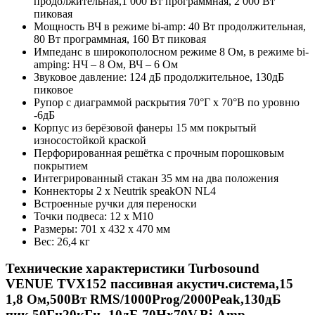
продолжительная,1 000 Вт программная, 2 000 Вт
пиковая
Мощность ВЧ в режиме bi-amp: 40 Вт продолжительная,
80 Вт программная, 160 Вт пиковая
Импеданс в широкополосном режиме 8 Ом, в режиме bi-
amping: НЧ – 8 Ом, ВЧ – 6 Ом
Звуковое давление: 124 дБ продолжительное, 130дБ
пиковое
Рупор с диаграммой раскрытия 70°Г x 70°В по уровню
-6дБ
Корпус из берёзовой фанеры 15 мм покрытый
износостойкой краской
Перфорированная решётка с прочным порошковым
покрытием
Интегрированный стакан 35 мм на два положения
Коннекторы 2 x Neutrik speakON NL4
Встроенные ручки для переноски
Точки подвеса: 12 x M10
Размеры: 701 x 432 x 470 мм
Вес: 26,4 кг
Технические характеристики Turbosound
VENUE TVX152 пассивная акустич.система,15
1,8 Ом,500Вт RMS/1000Prog/2000Peak,130дБ
пик,50Гц20кГц -10дБ,70Hx70V,Bi-Amp