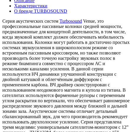
Описание
Характеристики
О бренде TURBOSOUND
Серия акустических систем
Turbosound
Venue, это
профессиональные пассивные колонки средней мощности,
предназначенные для концертной деятельности, в том числе,
когда звуковой комплект должен обеспечивать мобильность
использования. Колонки могут работать в достаточно простых
системах звукоусиления в широкополосном режиме со
встроенным пассивным кроссовером, но также позволяют
производить более точную настройку звуковых полос в
режиме биампинга совместно с процессором АС и
несколькими каналами усиления. В данной серии
используются НЧ динамики улучшенной конструкции с
двойной катушкой и облегчённым диффузором с
применением карбона. ВЧ драйвер сконструирован с
использованием неодимового магнита и купола из титана. В
сателлитах используются фирменные рупоры с переменным
углом раскрытия по вертикали, что обеспечивает равномерное
распределение звукового давления между ближней и дальней
зонами зала. Акустические системы отличает детальный
сбалансированный звук, для чего производитель рекомендует
использовать двухполосное усиление. Серия представлена
тремя моделями: универсальным сателлитом-монитором с 12”