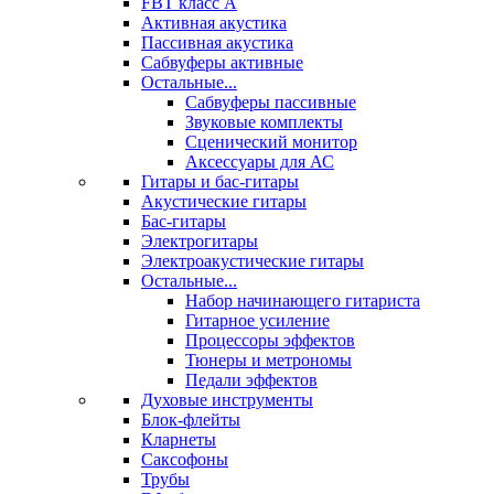
FBT класс А
Активная акустика
Пассивная акустика
Сабвуферы активные
Остальные...
Сабвуферы пассивные
Звуковые комплекты
Сценический монитор
Аксессуары для АС
Гитары и бас-гитары
Акустические гитары
Бас-гитары
Электрогитары
Электроакустические гитары
Остальные...
Набор начинающего гитариста
Гитарное усиление
Процессоры эффектов
Тюнеры и метрономы
Педали эффектов
Духовые инструменты
Блок-флейты
Кларнеты
Саксофоны
Трубы