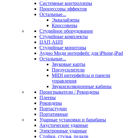
Системные контроллеры
Процессоры эффектов
Остальные...
Эквалайзеры
Кроссоверы
Студийное оборудование
Студийные комплекты
ЦАП,АЦП
Студийные мониторы
Аудио Миди интерфейс для iPhone,iPad
Остальные...
Звуковые карты
Предусилители
MIDI интерфейсы и панели
управления
Звукоизоляционные кабины
Проигрыватели / Рекордеры
Плееры
Рекордеры
Портастудии
Портативные
Ударные установки и барабаны
Акустические ударные
Электронные ударные
Стойки, стулья, педали