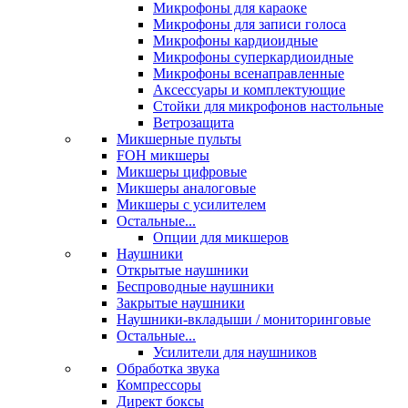
Микрофоны для караоке
Микрофоны для записи голоса
Микрофоны кардиоидные
Микрофоны суперкардиоидные
Микрофоны всенаправленные
Аксессуары и комплектующие
Стойки для микрофонов настольные
Ветрозащита
Микшерные пульты
FOH микшеры
Микшеры цифровые
Микшеры аналоговые
Микшеры с усилителем
Остальные...
Опции для микшеров
Наушники
Открытые наушники
Беспроводные наушники
Закрытые наушники
Наушники-вкладыши / мониторинговые
Остальные...
Усилители для наушников
Обработка звука
Компрессоры
Директ боксы