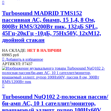
Turbosound MADRID TMS152
пассивная АС, биамп, 15 1,4, 8 Ом,
800Вт RMS/3200Вт пик, 132дБ SPL,
45Гц-20кГц -10дБ, 75Hx50V, 12xM12,
двойной стакан
НА СКЛАДЕ:
НЕТ В НАЛИЧИИ
69965 руб
Добавить в избранное
АРТИКУЛ: F7437
Turbosound NuQ102 2-полосная пассив/
би-амп АС, 10 1 сателлит/монитор,
вращаемый эллипт. рупор 100Hx60V,