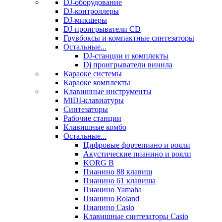
DJ-оборудование
DJ-контроллеры
DJ-микшеры
DJ-проигрыватели CD
Грувбоксы и компактные синтезаторы
Остальные...
DJ-станции и комплекты
Dj проигрыватели винила
Караоке системы
Караоке комплекты
Клавишные инструменты
MIDI-клавиатуры
Синтезаторы
Рабочие станции
Клавишные комбо
Остальные...
Цифровые фортепиано и рояли
Акустические пианино и рояли
KORG B
Пианино 88 клавиш
Пианино 61 клавиша
Пианино Yamaha
Пианино Roland
Пианино Casio
Клавишные синтезаторы Casio