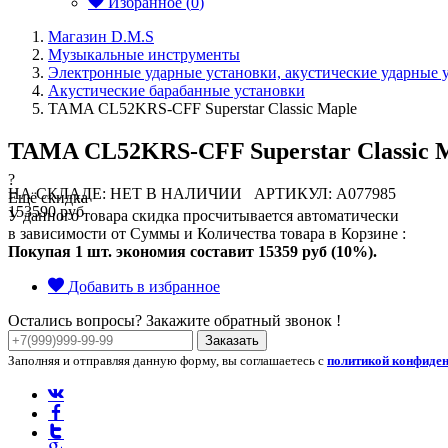
Избранное (
0
)
Магазин D.M.S
Музыкальные инструменты
Электронные ударные установки, акустические ударные 
Акустические барабанные установки
TAMA CL52KRS-CFF Superstar Classic Maple
TAMA CL52KRS-CFF Superstar Classic Ma
?
НА СКЛАДЕ: НЕТ В НАЛИЧИИ
АРТИКУЛ: A077985
Ещё скидка
153590 руб
У данного товара скидка просчитывается автоматически
в зависимости от Суммы и Количества товара в Корзине :
Покупая 1 шт. экономия составит
15359 руб (10%).
Добавить в избранное
Остались вопросы? Закажите обратный звонок !
Заказать
Заполняя и отправляя данную форму, вы соглашаетесь с
политикой конфиде