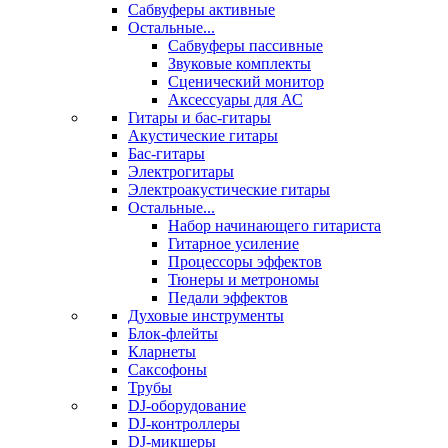
Сабвуферы активные
Остальные...
Сабвуферы пассивные
Звуковые комплекты
Сценический монитор
Аксессуары для АС
Гитары и бас-гитары
Акустические гитары
Бас-гитары
Электрогитары
Электроакустические гитары
Остальные...
Набор начинающего гитариста
Гитарное усиление
Процессоры эффектов
Тюнеры и метрономы
Педали эффектов
Духовые инструменты
Блок-флейты
Кларнеты
Саксофоны
Трубы
DJ-оборудование
DJ-контроллеры
DJ-микшеры