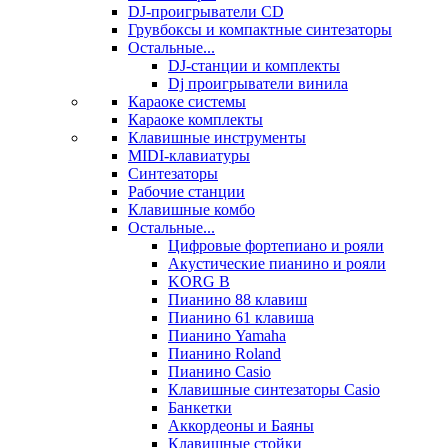
DJ-проигрыватели CD
Грувбоксы и компактные синтезаторы
Остальные...
DJ-станции и комплекты
Dj проигрыватели винила
Караоке системы
Караоке комплекты
Клавишные инструменты
MIDI-клавиатуры
Синтезаторы
Рабочие станции
Клавишные комбо
Остальные...
Цифровые фортепиано и рояли
Акустические пианино и рояли
KORG B
Пианино 88 клавиш
Пианино 61 клавиша
Пианино Yamaha
Пианино Roland
Пианино Casio
Клавишные синтезаторы Casio
Банкетки
Аккордеоны и Баяны
Клавишные стойки