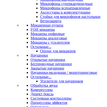
Микрофоны суперкардиоидные
Микрофоны всенаправленные
Аксессуары и комплектующие
Стойки для микрофонов настольные
Ветрозащита
Микшерные пульты
FOH микшеры
Микшеры цифровые
Микшеры аналоговые
Микшеры с усилителем
Остальные...
Опции для микшеров
Наушники
Открытые наушники
Беспроводные наушники
Закрытые наушники
Наушники-вкладыши / мониторинговые
Остальные...
Усилители для наушников
Обработка звука
Компрессоры
Директ боксы
Системные контроллеры
Процессоры эффектов
Остальные...