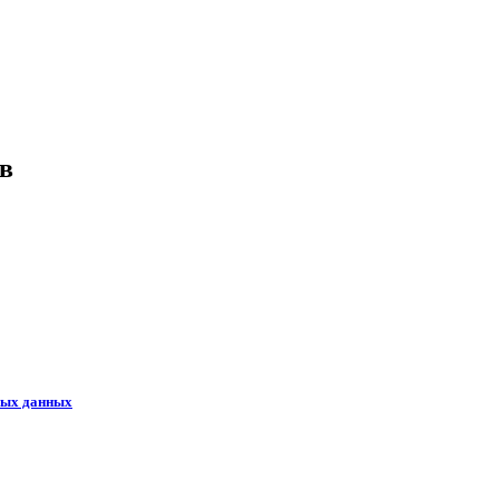
ов
ных данных