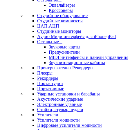
Эквалайзеры
Кроссоверы
Студийное оборудование
Студийные комплекты
ЦАП,АЦП
Студийные мониторы
Аудио Миди интерфейс для iPhone,iPad
Остальные...
Звуковые карты
Предусилители
MIDI интерфейсы и панели управления
Звукоизоляционные кабины
Проигрыватели / Рекордеры
Плееры
Рекордеры
Портастудии
Портативные
Ударные установки и барабаны
Акустические ударные
Электронные ударные
Стойки, стулья, педали
Усилители
Усилители мощности
Цифровые усилители мощности