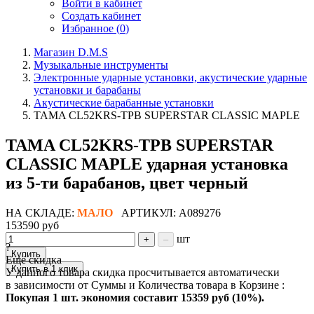
Войти в кабинет
Создать кабинет
Избранное (
0
)
Магазин D.M.S
Музыкальные инструменты
Электронные ударные установки, акустические ударные
установки и барабаны
Акустические барабанные установки
TAMA CL52KRS-TPB SUPERSTAR CLASSIC MAPLE
TAMA CL52KRS-TPB SUPERSTAR
CLASSIC MAPLE ударная установка
из 5-ти барабанов, цвет черный
НА СКЛАДЕ:
МАЛО
АРТИКУЛ: A089276
153590 руб
шт
+
–
?
Купить
Ещё скидка
Купить в 1 клик
У данного товара скидка просчитывается автоматически
в зависимости от Суммы и Количества товара в Корзине :
Покупая 1 шт. экономия составит
15359 руб (10%).