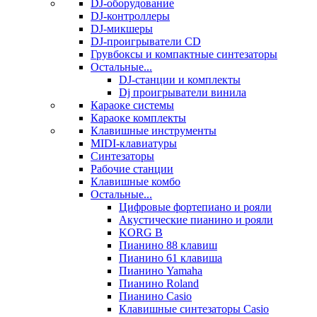
DJ-оборудование
DJ-контроллеры
DJ-микшеры
DJ-проигрыватели CD
Грувбоксы и компактные синтезаторы
Остальные...
DJ-станции и комплекты
Dj проигрыватели винила
Караоке системы
Караоке комплекты
Клавишные инструменты
MIDI-клавиатуры
Синтезаторы
Рабочие станции
Клавишные комбо
Остальные...
Цифровые фортепиано и рояли
Акустические пианино и рояли
KORG B
Пианино 88 клавиш
Пианино 61 клавиша
Пианино Yamaha
Пианино Roland
Пианино Casio
Клавишные синтезаторы Casio