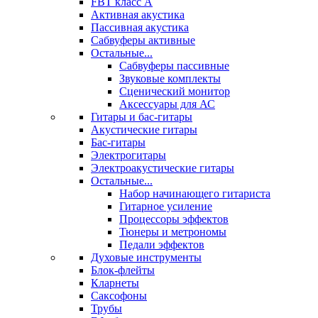
FBT класс А
Активная акустика
Пассивная акустика
Сабвуферы активные
Остальные...
Сабвуферы пассивные
Звуковые комплекты
Сценический монитор
Аксессуары для АС
Гитары и бас-гитары
Акустические гитары
Бас-гитары
Электрогитары
Электроакустические гитары
Остальные...
Набор начинающего гитариста
Гитарное усиление
Процессоры эффектов
Тюнеры и метрономы
Педали эффектов
Духовые инструменты
Блок-флейты
Кларнеты
Саксофоны
Трубы