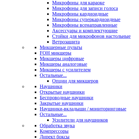
Микрофоны для караоке
Микрофоны для записи голоса
Микрофоны кардиоидные
Микрофоны суперкардиоидные
Микрофоны всенаправленные
Аксессуары и комплектующие
Стойки для микрофонов настольные
Ветрозащита
Микшерные пульты
FOH микшеры
Микшеры цифровые
Микшеры аналоговые
Микшеры с усилителем
Остальные...
Опции для микшеров
Наушники
Открытые наушники
Беспроводные наушники
Закрытые наушники
Наушники-вкладыши / мониторинговые
Остальные...
Усилители для наушников
Обработка звука
Компрессоры
Директ боксы