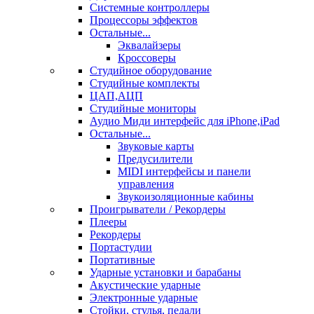
Системные контроллеры
Процессоры эффектов
Остальные...
Эквалайзеры
Кроссоверы
Студийное оборудование
Студийные комплекты
ЦАП,АЦП
Студийные мониторы
Аудио Миди интерфейс для iPhone,iPad
Остальные...
Звуковые карты
Предусилители
MIDI интерфейсы и панели
управления
Звукоизоляционные кабины
Проигрыватели / Рекордеры
Плееры
Рекордеры
Портастудии
Портативные
Ударные установки и барабаны
Акустические ударные
Электронные ударные
Стойки, стулья, педали