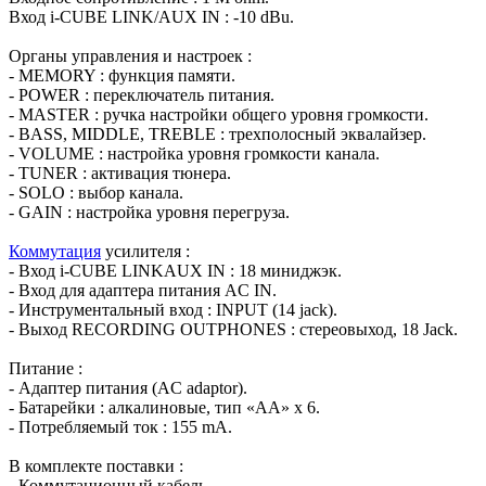
Вход i-CUBE LINK/AUX IN : -10 dBu.
Органы управления и настроек :
- MEMORY : функция памяти.
- POWER : переключатель питания.
- MASTER : ручка настройки общего уровня громкости.
- BASS, MIDDLE, TREBLE : трехполосный эквалайзер.
- VOLUME : настройка уровня громкости канала.
- TUNER : активация тюнера.
- SOLO : выбор канала.
- GAIN : настройка уровня перегруза.
Коммутация
усилителя :
- Вход i-CUBE LINKAUX IN : 18 миниджэк.
- Вход для адаптера питания AC IN.
- Инструментальный вход : INPUT (14 jack).
- Выход RECORDING OUTPHONES : стереовыход, 18 Jack.
Питание :
- Адаптер питания (AC adaptor).
- Батарейки : алкалиновые, тип «АА» х 6.
- Потребляемый ток : 155 mA.
В комплекте поставки :
- Коммутационный кабель.