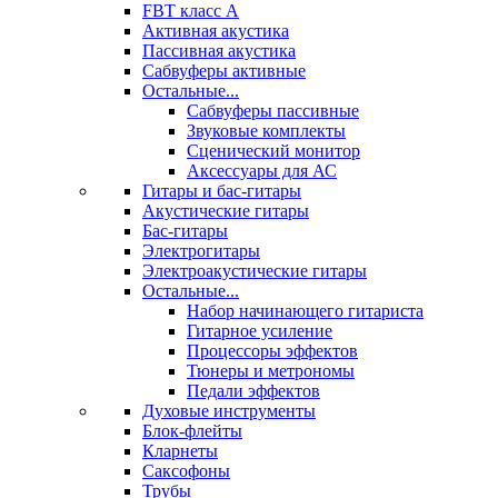
FBT класс А
Активная акустика
Пассивная акустика
Сабвуферы активные
Остальные...
Сабвуферы пассивные
Звуковые комплекты
Сценический монитор
Аксессуары для АС
Гитары и бас-гитары
Акустические гитары
Бас-гитары
Электрогитары
Электроакустические гитары
Остальные...
Набор начинающего гитариста
Гитарное усиление
Процессоры эффектов
Тюнеры и метрономы
Педали эффектов
Духовые инструменты
Блок-флейты
Кларнеты
Саксофоны
Трубы