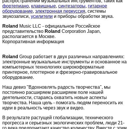
распространении музыкальных инструментов, таких как
фортепиано
,
клавишные
,
синтезаторы
,
гитарное
оборудование
,
электронная перкуссия
, системы
звукозаписи,
усилители
и приборы обработки звука.
Roland
Music LLC - официальное Российское
представительство
Roland
Corporation Japan,
располагается в Москве.
Корпоративная информация
Roland
Group работает в двух различных направлениях:
электронные музыкальные инструменты и основанное на
компьютерных технологиях широкоформатные
принтерное, плоттерное и фрезерно-гравировальное
оборудование.
Наш девиз "Вдохновлять радость творчества", мы
постоянно расширяем расширяем поле нашей
деятельности, стараясь охватить новые аспекты
творчества. Наша цель - помогать людям переносить их
идеи в реальность через звук и видео.
В результате растущей глобализации, технического
прогресса и серьезных экологических проблем, люди 21-
го века предпочитают качество количеству. Вместе с этим