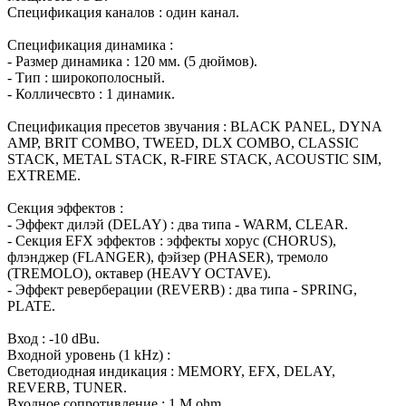
Спецификация каналов : один канал.
Спецификация динамика :
- Размер динамика : 120 мм. (5 дюймов).
- Тип : широкополосный.
- Колличесвто : 1 динамик.
Спецификация пресетов звучания : BLACK PANEL, DYNA
AMP, BRIT COMBO, TWEED, DLX COMBO, CLASSIC
STACK, METAL STACK, R-FIRE STACK, ACOUSTIC SIM,
EXTREME.
Секция эффектов :
- Эффект дилэй (DELAY) : два типа - WARM, CLEAR.
- Секция EFX эффектов : эффекты хорус (CHORUS),
флэнджер (FLANGER), фэйзер (PHASER), тремоло
(TREMOLO), октавер (HEAVY OCTAVE).
- Эффект реверберации (REVERB) : два типа - SPRING,
PLATE.
Вход : -10 dBu.
Входной уровень (1 kHz) :
Светодиодная индикация : MEMORY, EFX, DELAY,
REVERB, TUNER.
Входное сопротивление : 1 M ohm.