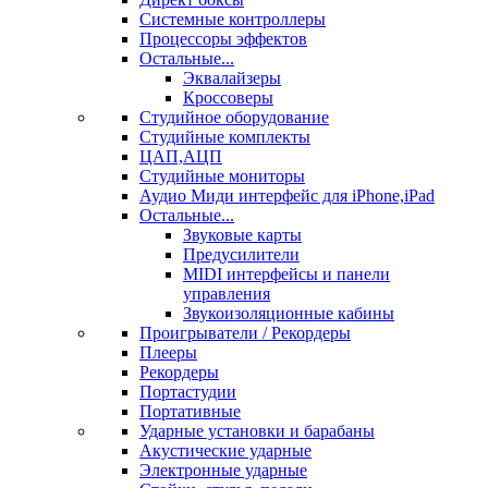
Системные контроллеры
Процессоры эффектов
Остальные...
Эквалайзеры
Кроссоверы
Студийное оборудование
Студийные комплекты
ЦАП,АЦП
Студийные мониторы
Аудио Миди интерфейс для iPhone,iPad
Остальные...
Звуковые карты
Предусилители
MIDI интерфейсы и панели
управления
Звукоизоляционные кабины
Проигрыватели / Рекордеры
Плееры
Рекордеры
Портастудии
Портативные
Ударные установки и барабаны
Акустические ударные
Электронные ударные