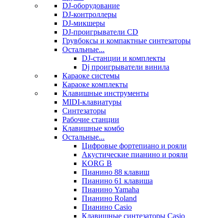
DJ-оборудование
DJ-контроллеры
DJ-микшеры
DJ-проигрыватели CD
Грувбоксы и компактные синтезаторы
Остальные...
DJ-станции и комплекты
Dj проигрыватели винила
Караоке системы
Караоке комплекты
Клавишные инструменты
MIDI-клавиатуры
Синтезаторы
Рабочие станции
Клавишные комбо
Остальные...
Цифровые фортепиано и рояли
Акустические пианино и рояли
KORG B
Пианино 88 клавиш
Пианино 61 клавиша
Пианино Yamaha
Пианино Roland
Пианино Casio
Клавишные синтезаторы Casio