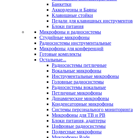
Банкетки
Аккордеоны и Баяны
Клавишные стойки
Педали для клавишных инструментов
Блоки питания
Микрофоны и радиосистемы
Студийные микрофоны
Радиосистемы инструментальные
Микрофоны для конференций
Готовые комплекты
Остальные...
Радиосистемы петличные
Вокальные микрофоны
Инструментальные микрофоны
Головные радиосистемы
Радиосистемы вокальные
Петличные микрофоны
Динамические микрофоны
Конденсаторные микрофоны
Системы персонального мониторинга
Микрофоны для ТВ и РВ
Блоки питания, адаптеры
Цифровые радиосистемы
Подвесные микрофоны
Микрофоны Rode