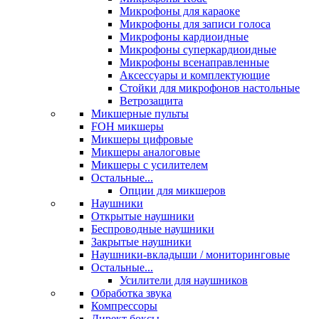
Микрофоны для караоке
Микрофоны для записи голоса
Микрофоны кардиоидные
Микрофоны суперкардиоидные
Микрофоны всенаправленные
Аксессуары и комплектующие
Стойки для микрофонов настольные
Ветрозащита
Микшерные пульты
FOH микшеры
Микшеры цифровые
Микшеры аналоговые
Микшеры с усилителем
Остальные...
Опции для микшеров
Наушники
Открытые наушники
Беспроводные наушники
Закрытые наушники
Наушники-вкладыши / мониторинговые
Остальные...
Усилители для наушников
Обработка звука
Компрессоры
Директ боксы