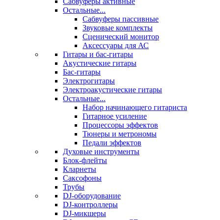
Сабвуферы активные
Остальные...
Сабвуферы пассивные
Звуковые комплекты
Сценический монитор
Аксессуары для АС
Гитары и бас-гитары
Акустические гитары
Бас-гитары
Электрогитары
Электроакустические гитары
Остальные...
Набор начинающего гитариста
Гитарное усиление
Процессоры эффектов
Тюнеры и метрономы
Педали эффектов
Духовые инструменты
Блок-флейты
Кларнеты
Саксофоны
Трубы
DJ-оборудование
DJ-контроллеры
DJ-микшеры