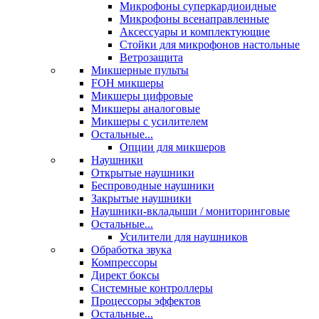
Микрофоны суперкардиоидные
Микрофоны всенаправленные
Аксессуары и комплектующие
Стойки для микрофонов настольные
Ветрозащита
Микшерные пульты
FOH микшеры
Микшеры цифровые
Микшеры аналоговые
Микшеры с усилителем
Остальные...
Опции для микшеров
Наушники
Открытые наушники
Беспроводные наушники
Закрытые наушники
Наушники-вкладыши / мониторинговые
Остальные...
Усилители для наушников
Обработка звука
Компрессоры
Директ боксы
Системные контроллеры
Процессоры эффектов
Остальные...