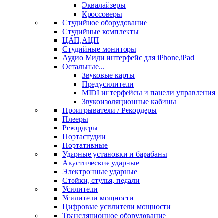
Эквалайзеры
Кроссоверы
Студийное оборудование
Студийные комплекты
ЦАП,АЦП
Студийные мониторы
Аудио Миди интерфейс для iPhone,iPad
Остальные...
Звуковые карты
Предусилители
MIDI интерфейсы и панели управления
Звукоизоляционные кабины
Проигрыватели / Рекордеры
Плееры
Рекордеры
Портастудии
Портативные
Ударные установки и барабаны
Акустические ударные
Электронные ударные
Стойки, стулья, педали
Усилители
Усилители мощности
Цифровые усилители мощности
Трансляционное оборудование