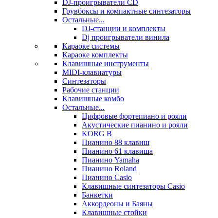
DJ-проигрыватели CD
Грувбоксы и компактные синтезаторы
Остальные...
DJ-станции и комплекты
Dj проигрыватели винила
Караоке системы
Караоке комплекты
Клавишные инструменты
MIDI-клавиатуры
Синтезаторы
Рабочие станции
Клавишные комбо
Остальные...
Цифровые фортепиано и рояли
Акустические пианино и рояли
KORG B
Пианино 88 клавиш
Пианино 61 клавиша
Пианино Yamaha
Пианино Roland
Пианино Casio
Клавишные синтезаторы Casio
Банкетки
Аккордеоны и Баяны
Клавишные стойки