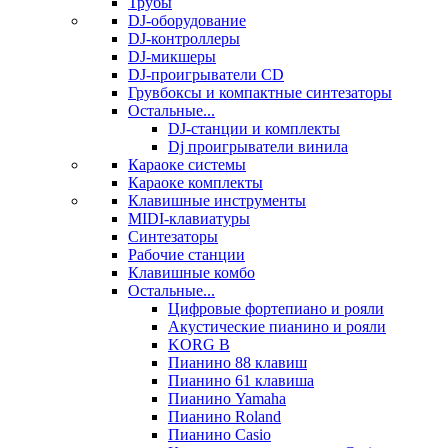
Трубы
DJ-оборудование
DJ-контроллеры
DJ-микшеры
DJ-проигрыватели CD
Грувбоксы и компактные синтезаторы
Остальные...
DJ-станции и комплекты
Dj проигрыватели винила
Караоке системы
Караоке комплекты
Клавишные инструменты
MIDI-клавиатуры
Синтезаторы
Рабочие станции
Клавишные комбо
Остальные...
Цифровые фортепиано и рояли
Акустические пианино и рояли
KORG B
Пианино 88 клавиш
Пианино 61 клавиша
Пианино Yamaha
Пианино Roland
Пианино Casio