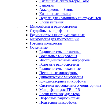
Клавишные синтезаторы Casio
Банкетки
Аккордеоны и Баяны
Клавишные стойки
Педали для клавишных инструментов
Блоки питания
Микрофоны и радиосистемы
Студийные микрофоны
Радиосистемы инструментальные
Микрофоны для конференций
Готовые комплекты
Остальные...
Радиосистемы петличные
Вокальные микрофоны
Инструментальные микрофоны
Головные радиосистемы
Радиосистемы вокальные
Петличные микрофоны
Динамические микрофоны
Конденсаторные микрофоны
Системы персонального мониторинга
Микрофоны для ТВ и РВ
Блоки питания, адаптеры
Цифровые радиосистемы
Подвесные микрофоны