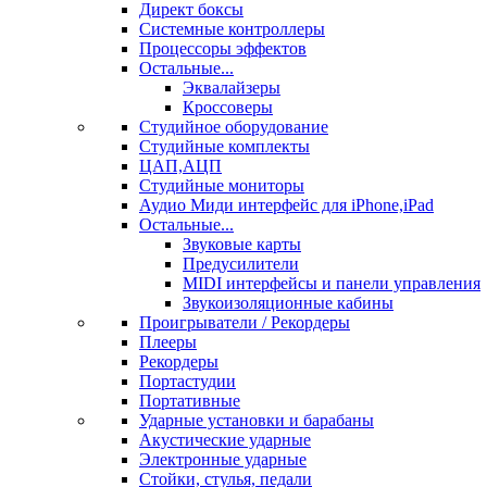
Директ боксы
Системные контроллеры
Процессоры эффектов
Остальные...
Эквалайзеры
Кроссоверы
Студийное оборудование
Студийные комплекты
ЦАП,АЦП
Студийные мониторы
Аудио Миди интерфейс для iPhone,iPad
Остальные...
Звуковые карты
Предусилители
MIDI интерфейсы и панели управления
Звукоизоляционные кабины
Проигрыватели / Рекордеры
Плееры
Рекордеры
Портастудии
Портативные
Ударные установки и барабаны
Акустические ударные
Электронные ударные
Стойки, стулья, педали