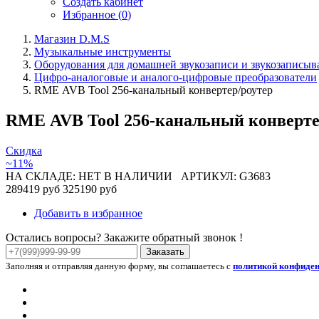
Создать кабинет
Избранное (
0
)
Магазин D.M.S
Музыкальные инструменты
Оборудования для домашней звукозаписи и звукозаписы
Цифро-аналоговые и аналого-цифровые преобразователи
RME AVB Tool 256-канальный конвертер/роутер
RME AVB Tool 256-канальный конверте
Скидка
~11%
НА СКЛАДЕ: НЕТ В НАЛИЧИИ
АРТИКУЛ: G3683
289419 руб
325190 руб
Добавить в избранное
Остались вопросы? Закажите обратный звонок !
Заказать
Заполняя и отправляя данную форму, вы соглашаетесь с
политикой конфиде