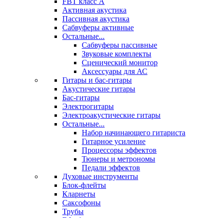
FBT класс А
Активная акустика
Пассивная акустика
Сабвуферы активные
Остальные...
Сабвуферы пассивные
Звуковые комплекты
Сценический монитор
Аксессуары для АС
Гитары и бас-гитары
Акустические гитары
Бас-гитары
Электрогитары
Электроакустические гитары
Остальные...
Набор начинающего гитариста
Гитарное усиление
Процессоры эффектов
Тюнеры и метрономы
Педали эффектов
Духовые инструменты
Блок-флейты
Кларнеты
Саксофоны
Трубы