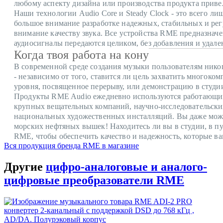
любому аспекту дизайна или производства продукта приве
Наши технологии Audio Core и Steady Clock - это всего л
большое внимание разработке надежных, стабильных и рег
внимание качеству звука.
Все устройства RME предназначен
аудиосигналы передаются целиком, без добавления и удален
Когда твоя работа на кону
В современной среде создания музыки пользователям нико
- независимо от того, ставится ли цель захватить многоко
уровня, посвященное перерыву, или демонстрацию в студии
Продукты RME Audio ежедневно используются работающим
крупных вещательных компаний, научно-исследовательских
национальных художественных инсталляций.
Вы даже мож
морских нефтяных вышек!
Находитесь ли вы в студии, в п
RME, чтобы обеспечить качество и надежность, которые в
Вся продукция бренда RME в магазине
Другие
цифро-аналоговые и аналого-
цифровые преобразователи RME