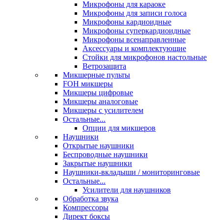
Микрофоны для караоке
Микрофоны для записи голоса
Микрофоны кардиоидные
Микрофоны суперкардиоидные
Микрофоны всенаправленные
Аксессуары и комплектующие
Стойки для микрофонов настольные
Ветрозащита
Микшерные пульты
FOH микшеры
Микшеры цифровые
Микшеры аналоговые
Микшеры с усилителем
Остальные...
Опции для микшеров
Наушники
Открытые наушники
Беспроводные наушники
Закрытые наушники
Наушники-вкладыши / мониторинговые
Остальные...
Усилители для наушников
Обработка звука
Компрессоры
Директ боксы