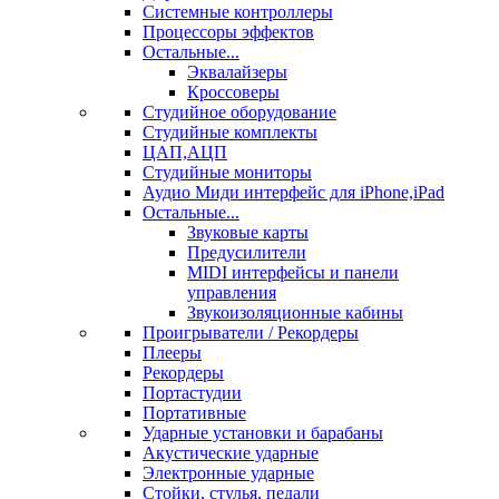
Системные контроллеры
Процессоры эффектов
Остальные...
Эквалайзеры
Кроссоверы
Студийное оборудование
Студийные комплекты
ЦАП,АЦП
Студийные мониторы
Аудио Миди интерфейс для iPhone,iPad
Остальные...
Звуковые карты
Предусилители
MIDI интерфейсы и панели
управления
Звукоизоляционные кабины
Проигрыватели / Рекордеры
Плееры
Рекордеры
Портастудии
Портативные
Ударные установки и барабаны
Акустические ударные
Электронные ударные
Стойки, стулья, педали