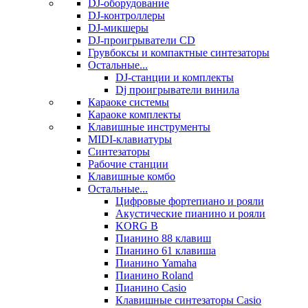
DJ-оборудование
DJ-контроллеры
DJ-микшеры
DJ-проигрыватели CD
Грувбоксы и компактные синтезаторы
Остальные...
DJ-станции и комплекты
Dj проигрыватели винила
Караоке системы
Караоке комплекты
Клавишные инструменты
MIDI-клавиатуры
Синтезаторы
Рабочие станции
Клавишные комбо
Остальные...
Цифровые фортепиано и рояли
Акустические пианино и рояли
KORG B
Пианино 88 клавиш
Пианино 61 клавиша
Пианино Yamaha
Пианино Roland
Пианино Casio
Клавишные синтезаторы Casio