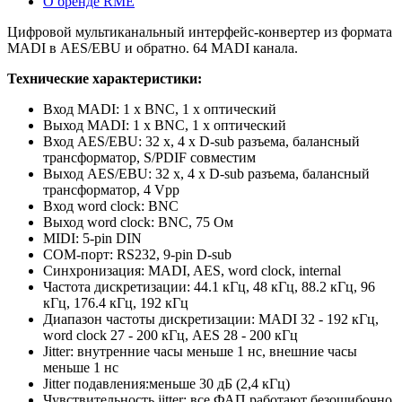
О бренде RME
Цифровой мультиканальный интерфейс-конвертер из формата
MADI в AES/EBU и обратно. 64 MADI канала.
Технические характеристики:
Вход MADI: 1 x BNC, 1 x оптический
Выход MADI: 1 x BNC, 1 x оптический
Вход AES/EBU: 32 x, 4 x D-sub разъема, балансный
трансформатор, S/PDIF совместим
Выход AES/EBU: 32 x, 4 x D-sub разъема, балансный
трансформатор, 4 Vpp
Вход word clock: BNC
Выход word clock: BNC, 75 Ом
MIDI: 5-pin DIN
COM-порт: RS232, 9-pin D-sub
Синхронизация: MADI, AES, word clock, internal
Частота дискретизации: 44.1 кГц, 48 кГц, 88.2 кГц, 96
кГц, 176.4 кГц, 192 кГц
Диапазон частоты дискретизации: MADI 32 - 192 кГц,
word clock 27 - 200 кГц, AES 28 - 200 кГц
Jitter: внутренние часы меньше 1 нс, внешние часы
меньше 1 нс
Jitter подавления:меньше 30 дБ (2,4 кГц)
Чувствительность jitter: все ФАП работают безошибочно