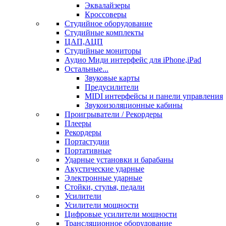
Эквалайзеры
Кроссоверы
Студийное оборудование
Студийные комплекты
ЦАП,АЦП
Студийные мониторы
Аудио Миди интерфейс для iPhone,iPad
Остальные...
Звуковые карты
Предусилители
MIDI интерфейсы и панели управления
Звукоизоляционные кабины
Проигрыватели / Рекордеры
Плееры
Рекордеры
Портастудии
Портативные
Ударные установки и барабаны
Акустические ударные
Электронные ударные
Стойки, стулья, педали
Усилители
Усилители мощности
Цифровые усилители мощности
Трансляционное оборудование