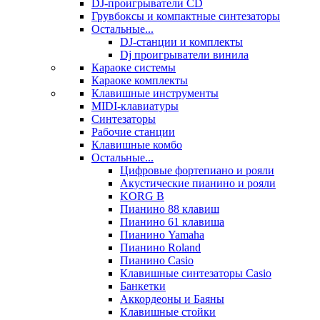
DJ-проигрыватели CD
Грувбоксы и компактные синтезаторы
Остальные...
DJ-станции и комплекты
Dj проигрыватели винила
Караоке системы
Караоке комплекты
Клавишные инструменты
MIDI-клавиатуры
Синтезаторы
Рабочие станции
Клавишные комбо
Остальные...
Цифровые фортепиано и рояли
Акустические пианино и рояли
KORG B
Пианино 88 клавиш
Пианино 61 клавиша
Пианино Yamaha
Пианино Roland
Пианино Casio
Клавишные синтезаторы Casio
Банкетки
Аккордеоны и Баяны
Клавишные стойки