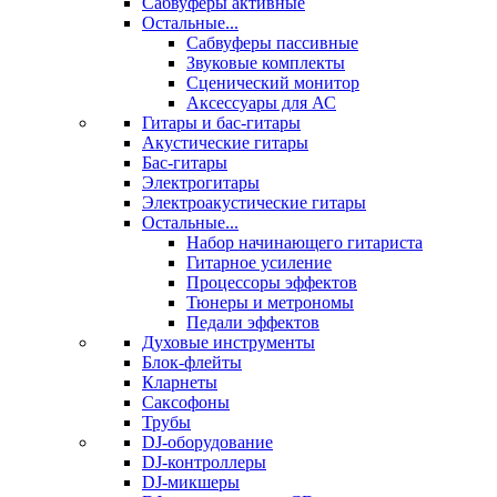
Сабвуферы активные
Остальные...
Сабвуферы пассивные
Звуковые комплекты
Сценический монитор
Аксессуары для АС
Гитары и бас-гитары
Акустические гитары
Бас-гитары
Электрогитары
Электроакустические гитары
Остальные...
Набор начинающего гитариста
Гитарное усиление
Процессоры эффектов
Тюнеры и метрономы
Педали эффектов
Духовые инструменты
Блок-флейты
Кларнеты
Саксофоны
Трубы
DJ-оборудование
DJ-контроллеры
DJ-микшеры