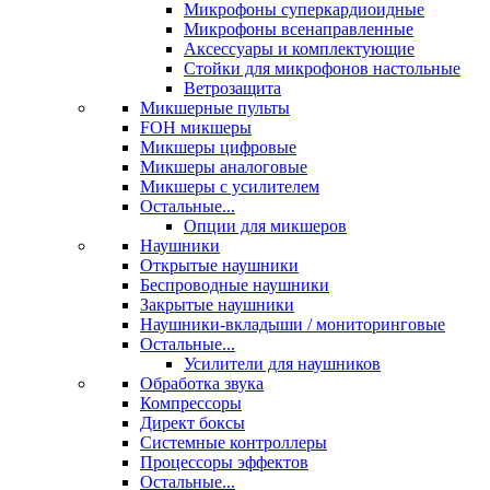
Микрофоны суперкардиоидные
Микрофоны всенаправленные
Аксессуары и комплектующие
Стойки для микрофонов настольные
Ветрозащита
Микшерные пульты
FOH микшеры
Микшеры цифровые
Микшеры аналоговые
Микшеры с усилителем
Остальные...
Опции для микшеров
Наушники
Открытые наушники
Беспроводные наушники
Закрытые наушники
Наушники-вкладыши / мониторинговые
Остальные...
Усилители для наушников
Обработка звука
Компрессоры
Директ боксы
Системные контроллеры
Процессоры эффектов
Остальные...