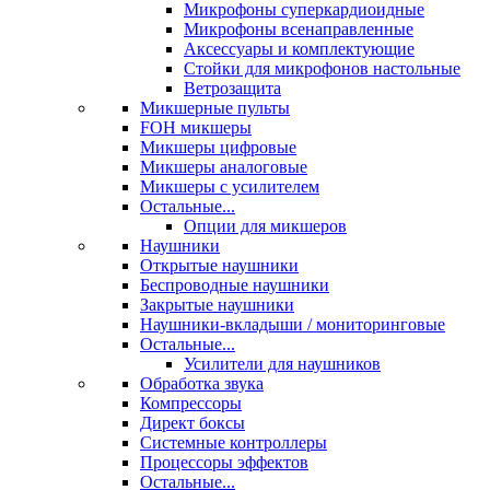
Микрофоны суперкардиоидные
Микрофоны всенаправленные
Аксессуары и комплектующие
Стойки для микрофонов настольные
Ветрозащита
Микшерные пульты
FOH микшеры
Микшеры цифровые
Микшеры аналоговые
Микшеры с усилителем
Остальные...
Опции для микшеров
Наушники
Открытые наушники
Беспроводные наушники
Закрытые наушники
Наушники-вкладыши / мониторинговые
Остальные...
Усилители для наушников
Обработка звука
Компрессоры
Директ боксы
Системные контроллеры
Процессоры эффектов
Остальные...