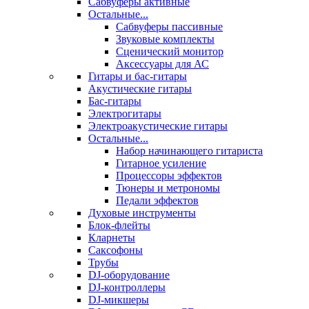
Сабвуферы активные
Остальные...
Сабвуферы пассивные
Звуковые комплекты
Сценический монитор
Аксессуары для АС
Гитары и бас-гитары
Акустические гитары
Бас-гитары
Электрогитары
Электроакустические гитары
Остальные...
Набор начинающего гитариста
Гитарное усиление
Процессоры эффектов
Тюнеры и метрономы
Педали эффектов
Духовые инструменты
Блок-флейты
Кларнеты
Саксофоны
Трубы
DJ-оборудование
DJ-контроллеры
DJ-микшеры