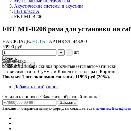
Музыкальные инструменты
Акустические системы и акустика
FBT класс А
FBT MT-B206
FBT MT-B206 рама для установки на са
НА СКЛАДЕ:
ЕСТЬ
АРТИКУЛ: 443260
59990 руб
шт
+
–
?
Купить
Ещё скидка
Купить в 1 клик
У данного товара скидка просчитывается автоматически
в зависимости от Суммы и Количества товара в Корзине :
Покупая 1 шт. экономия составит
11998 руб (20%).
Добавить в избранное
Остались вопросы? Закажите обратный звонок !
Заказать
Заполняя и отправляя данную форму, вы соглашаетесь с
политикой конфиде