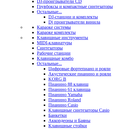
DJ-проигрыватели CD
Грувбоксы и компактные синтезаторы
Остальные...
DJ-станции и комплекты
Dj проигрыватели винила
Караоке системы
Караоке комплекты
Клавишные инструменты
MIDI-клавиатуры
Синтезаторы
Рабочие станции
Клавишные комбо
Остальные...
Цифровые фортепиано и рояли
Акустические пианино и рояли
KORG B
Пианино 88 клавиш
Пианино 61 клавиша
Пианино Yamaha
Пианино Roland
Пианино Casio
Клавишные синтезаторы Casio
Банкетки
Аккордеоны и Баяны
Клавишные стойки