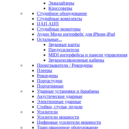
Эквалайзеры
Кроссоверы
Студийное оборудование
Студийные комплекты
ЦАП,АЦП
Студийные мониторы
Аудио Миди интерфейс для iPhone,iPad
Остальные...
Звуковые карты
Предусилители
MIDI интерфейсы и панели управления
Звукоизоляционные кабины
Проигрыватели / Рекордеры
Плееры
Рекордеры
Портастудии
Портативные
Ударные установки и барабаны
Акустические ударные
Электронные ударные
Стойки, стулья, педали
Усилители
Усилители мощности
Цифровые усилители мощности
Трансляционное оборудование