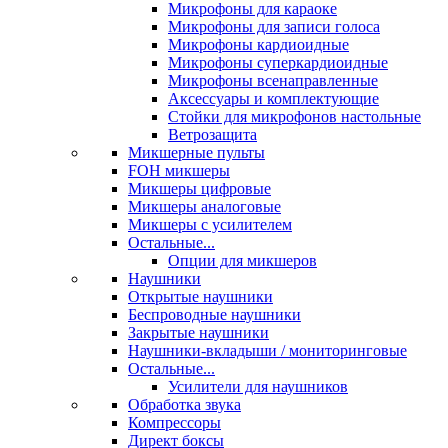
Микрофоны для караоке
Микрофоны для записи голоса
Микрофоны кардиоидные
Микрофоны суперкардиоидные
Микрофоны всенаправленные
Аксессуары и комплектующие
Стойки для микрофонов настольные
Ветрозащита
Микшерные пульты
FOH микшеры
Микшеры цифровые
Микшеры аналоговые
Микшеры с усилителем
Остальные...
Опции для микшеров
Наушники
Открытые наушники
Беспроводные наушники
Закрытые наушники
Наушники-вкладыши / мониторинговые
Остальные...
Усилители для наушников
Обработка звука
Компрессоры
Директ боксы