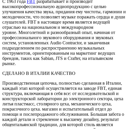
С 1963 года
FBT
разрабатывает и производит
высокопрофессиональную аудиопродукцию с целью
улучшения качества звука, придания ему чистоты, гармонии и
мелодичности, что позволяет музыке поражать сердца и души
слушателей. FBT в настоящее время является ведущей
отраслью на национальном и международном
уровне. Многолетний и разнообразный опыт, начиная от
профессионального звукового оборудования и звуковых
систем, установленных Audio Contractor, и заканчивая
подразделением по распространению музыкальных
инструментов, ориентированным на маркетинг ведущих
брендов, таких как Sabian, JTS и Crafter, на итальянском
рынке.
СДЕЛАНО В ИТАЛИИ КАЧЕСТВО
Производственная цепочка, полностью сделанная в Италии,
каждый этап которой осуществляется на заводе FBT, единая
структура, включающая в себя все: от исследовательской и
конструкторской лаборатории до электронного сектора, цеха
литья пластмасс, столярного цеха, механического цеха,
покрасочного цеха. магазин и испытательный отдел до
помощи и послепродажного обслуживания. Большая забота о
каждой детали и стремление к высшему дизайну, результат
общеитальянской традиции, для которой стиль является