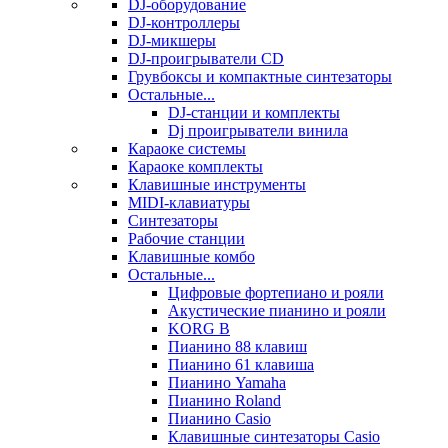
DJ-оборудование
DJ-контроллеры
DJ-микшеры
DJ-проигрыватели CD
Грувбоксы и компактные синтезаторы
Остальные...
DJ-станции и комплекты
Dj проигрыватели винила
Караоке системы
Караоке комплекты
Клавишные инструменты
MIDI-клавиатуры
Синтезаторы
Рабочие станции
Клавишные комбо
Остальные...
Цифровые фортепиано и рояли
Акустические пианино и рояли
KORG B
Пианино 88 клавиш
Пианино 61 клавиша
Пианино Yamaha
Пианино Roland
Пианино Casio
Клавишные синтезаторы Casio