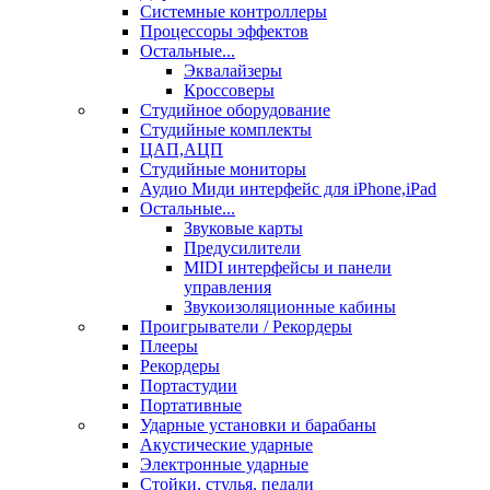
Системные контроллеры
Процессоры эффектов
Остальные...
Эквалайзеры
Кроссоверы
Студийное оборудование
Студийные комплекты
ЦАП,АЦП
Студийные мониторы
Аудио Миди интерфейс для iPhone,iPad
Остальные...
Звуковые карты
Предусилители
MIDI интерфейсы и панели
управления
Звукоизоляционные кабины
Проигрыватели / Рекордеры
Плееры
Рекордеры
Портастудии
Портативные
Ударные установки и барабаны
Акустические ударные
Электронные ударные
Стойки, стулья, педали