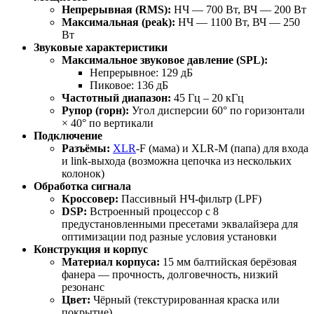
Непрерывная (RMS):
НЧ — 700 Вт, ВЧ — 200 Вт
Максимальная (peak):
НЧ — 1100 Вт, ВЧ — 250
Вт
Звуковые характеристики
Максимальное звуковое давление (SPL):
Непрерывное: 129 дБ
Пиковое: 136 дБ
Частотный диапазон:
45 Гц – 20 кГц
Рупор (горн):
Угол дисперсии 60° по горизонтали
× 40° по вертикали
Подключение
Разъёмы:
XLR
-F (мама) и XLR-M (папа) для входа
и link-выхода (возможна цепочка из нескольких
колонок)
Обработка сигнала
Кроссовер:
Пассивный НЧ-фильтр (LPF)
DSP:
Встроенный процессор с 8
предустановленными пресетами эквалайзера для
оптимизации под разные условия установки
Конструкция и корпус
Материал корпуса:
15 мм балтийская берёзовая
фанера — прочность, долговечность, низкий
резонанс
Цвет:
Чёрный (текстурированная краска или
покрытие)