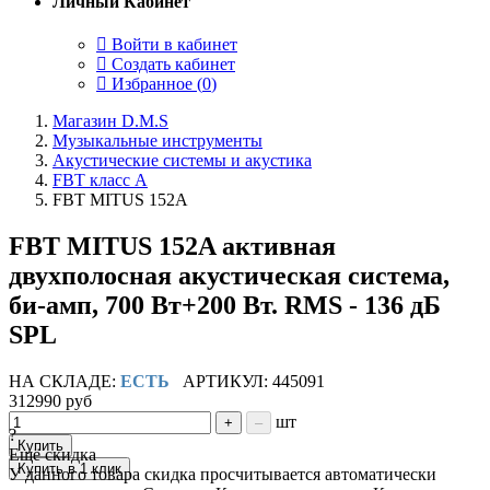
Личный Кабинет
Войти в кабинет
Создать кабинет
Избранное (
0
)
Магазин D.M.S
Музыкальные инструменты
Акустические системы и акустика
FBT класс А
FBT MITUS 152A
FBT MITUS 152A активная
двухполосная акустическая система,
би-амп, 700 Вт+200 Вт. RMS - 136 дБ
SPL
НА СКЛАДЕ:
ЕСТЬ
АРТИКУЛ: 445091
312990 руб
шт
+
–
?
Купить
Ещё скидка
Купить в 1 клик
У данного товара скидка просчитывается автоматически