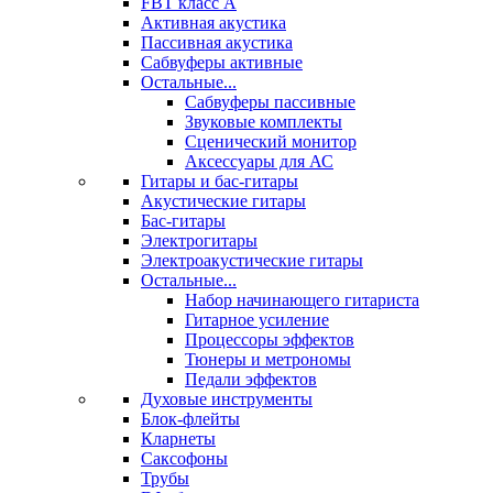
FBT класс А
Активная акустика
Пассивная акустика
Сабвуферы активные
Остальные...
Сабвуферы пассивные
Звуковые комплекты
Сценический монитор
Аксессуары для АС
Гитары и бас-гитары
Акустические гитары
Бас-гитары
Электрогитары
Электроакустические гитары
Остальные...
Набор начинающего гитариста
Гитарное усиление
Процессоры эффектов
Тюнеры и метрономы
Педали эффектов
Духовые инструменты
Блок-флейты
Кларнеты
Саксофоны
Трубы