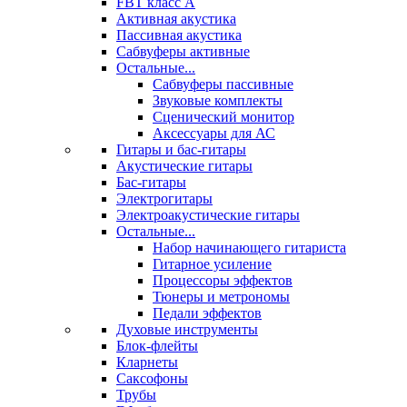
FBT класс А
Активная акустика
Пассивная акустика
Сабвуферы активные
Остальные...
Сабвуферы пассивные
Звуковые комплекты
Сценический монитор
Аксессуары для АС
Гитары и бас-гитары
Акустические гитары
Бас-гитары
Электрогитары
Электроакустические гитары
Остальные...
Набор начинающего гитариста
Гитарное усиление
Процессоры эффектов
Тюнеры и метрономы
Педали эффектов
Духовые инструменты
Блок-флейты
Кларнеты
Саксофоны
Трубы