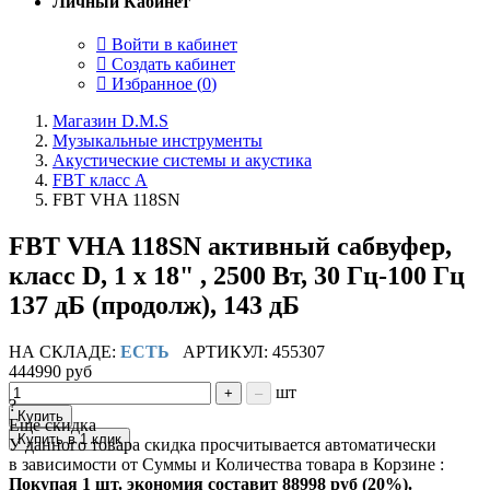
Личный Кабинет
Войти в кабинет
Создать кабинет
Избранное (
0
)
Магазин D.M.S
Музыкальные инструменты
Акустические системы и акустика
FBT класс А
FBT VHA 118SN
FBT VHA 118SN активный сабвуфер,
класс D, 1 х 18" , 2500 Вт, 30 Гц-100 Гц
137 дБ (продолж), 143 дБ
НА СКЛАДЕ:
ЕСТЬ
АРТИКУЛ: 455307
444990 руб
шт
+
–
?
Купить
Ещё скидка
Купить в 1 клик
У данного товара скидка просчитывается автоматически
в зависимости от Суммы и Количества товара в Корзине :
Покупая 1 шт. экономия составит
88998 руб (20%).