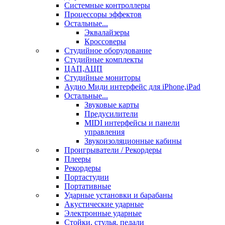
Системные контроллеры
Процессоры эффектов
Остальные...
Эквалайзеры
Кроссоверы
Студийное оборудование
Студийные комплекты
ЦАП,АЦП
Студийные мониторы
Аудио Миди интерфейс для iPhone,iPad
Остальные...
Звуковые карты
Предусилители
MIDI интерфейсы и панели
управления
Звукоизоляционные кабины
Проигрыватели / Рекордеры
Плееры
Рекордеры
Портастудии
Портативные
Ударные установки и барабаны
Акустические ударные
Электронные ударные
Стойки, стулья, педали