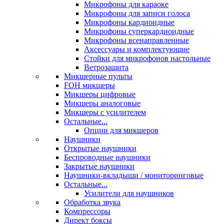
Микрофоны для караоке
Микрофоны для записи голоса
Микрофоны кардиоидные
Микрофоны суперкардиоидные
Микрофоны всенаправленные
Аксессуары и комплектующие
Стойки для микрофонов настольные
Ветрозащита
Микшерные пульты
FOH микшеры
Микшеры цифровые
Микшеры аналоговые
Микшеры с усилителем
Остальные...
Опции для микшеров
Наушники
Открытые наушники
Беспроводные наушники
Закрытые наушники
Наушники-вкладыши / мониторинговые
Остальные...
Усилители для наушников
Обработка звука
Компрессоры
Директ боксы