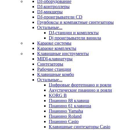
DJ-оборудование
DJ-контроллеры
DJ-микшеры
DJ-проигрыватели CD
Грувбоксы и компактные синтезаторы
Остальные...
DJ-станции и комплекты
Dj проигрыватели винила
Караоке системы
Караоке комплекты
Клавишные инструменты
MIDI-клавиатуры
Синтезаторы
Рабочие станции
Клавишные комбо
Остальные...
Цифровые фортепиано и рояли
Акустические пианино и рояли
KORG B
Пианино 88 клавиш
Пианино 61 клавиша
Пианино Yamaha
Пианино Roland
Пианино Casio
Клавишные синтезаторы Casio