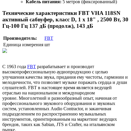
Кабель питания:
5 метров (фиксированный)
Технические характеристики FBT VHA 118SN
активный сабвуфер, класс D, 1 х 18" , 2500 Вт, 30
Гц-100 Гц 137 дБ (продолж), 143 дБ
Производитель:
FBT
Единица измерения
шт
С 1963 года
FBT
разрабатывает и производит
высокопрофессиональную аудиопродукцию с целью
улучшения качества звука, придания ему чистоты, гармонии и
мелодичности, что позволяет музыке поражать сердца и души
слушателей. FBT в настоящее время является ведущей
отраслью на национальном и международном
уровне. Многолетний и разнообразный опыт, начиная от
профессионального звукового оборудования и звуковых
систем, установленных Audio Contractor, и заканчивая
подразделением по распространению музыкальных
инструментов, ориентированным на маркетинг ведущих
брендов, таких как Sabian, JTS и Crafter, на итальянском
рынке.