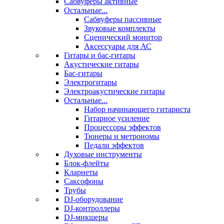
Сабвуферы активные
Остальные...
Сабвуферы пассивные
Звуковые комплекты
Сценический монитор
Аксессуары для АС
Гитары и бас-гитары
Акустические гитары
Бас-гитары
Электрогитары
Электроакустические гитары
Остальные...
Набор начинающего гитариста
Гитарное усиление
Процессоры эффектов
Тюнеры и метрономы
Педали эффектов
Духовые инструменты
Блок-флейты
Кларнеты
Саксофоны
Трубы
DJ-оборудование
DJ-контроллеры
DJ-микшеры