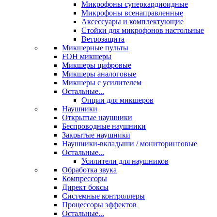
Микрофоны суперкардиоидные
Микрофоны всенаправленные
Аксессуары и комплектующие
Стойки для микрофонов настольные
Ветрозащита
Микшерные пульты
FOH микшеры
Микшеры цифровые
Микшеры аналоговые
Микшеры с усилителем
Остальные...
Опции для микшеров
Наушники
Открытые наушники
Беспроводные наушники
Закрытые наушники
Наушники-вкладыши / мониторинговые
Остальные...
Усилители для наушников
Обработка звука
Компрессоры
Директ боксы
Системные контроллеры
Процессоры эффектов
Остальные...