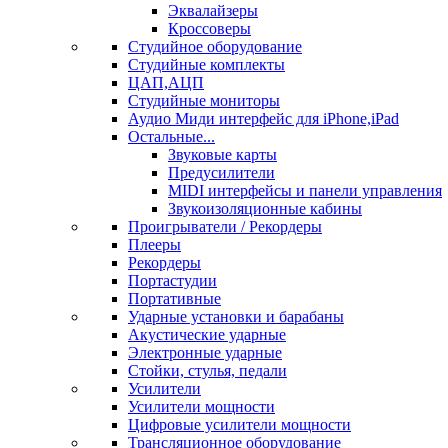
Эквалайзеры
Кроссоверы
Студийное оборудование
Студийные комплекты
ЦАП,АЦП
Студийные мониторы
Аудио Миди интерфейс для iPhone,iPad
Остальные...
Звуковые карты
Предусилители
MIDI интерфейсы и панели управления
Звукоизоляционные кабины
Проигрыватели / Рекордеры
Плееры
Рекордеры
Портастудии
Портативные
Ударные установки и барабаны
Акустические ударные
Электронные ударные
Стойки, стулья, педали
Усилители
Усилители мощности
Цифровые усилители мощности
Трансляционное оборудование