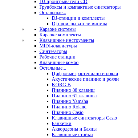
DJ-проигрыватели CD
Грувбоксы и компактные синтезаторы
Остальные...
DJ-станции и комплекты
Dj проигрыватели винила
Караоке системы
Караоке комплекты
Клавишные инструменты
MIDI-клавиатуры
Синтезаторы
Рабочие станции
Клавишные комбо
Остальные...
Цифровые фортепиано и рояли
Акустические пианино и рояли
KORG B
Пианино 88 клавиш
Пианино 61 клавиша
Пианино Yamaha
Пианино Roland
Пианино Casio
Клавишные синтезаторы Casio
Банкетки
Аккордеоны и Баяны
Клавишные стойки