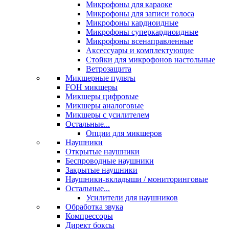
Микрофоны для караоке
Микрофоны для записи голоса
Микрофоны кардиоидные
Микрофоны суперкардиоидные
Микрофоны всенаправленные
Аксессуары и комплектующие
Стойки для микрофонов настольные
Ветрозащита
Микшерные пульты
FOH микшеры
Микшеры цифровые
Микшеры аналоговые
Микшеры с усилителем
Остальные...
Опции для микшеров
Наушники
Открытые наушники
Беспроводные наушники
Закрытые наушники
Наушники-вкладыши / мониторинговые
Остальные...
Усилители для наушников
Обработка звука
Компрессоры
Директ боксы