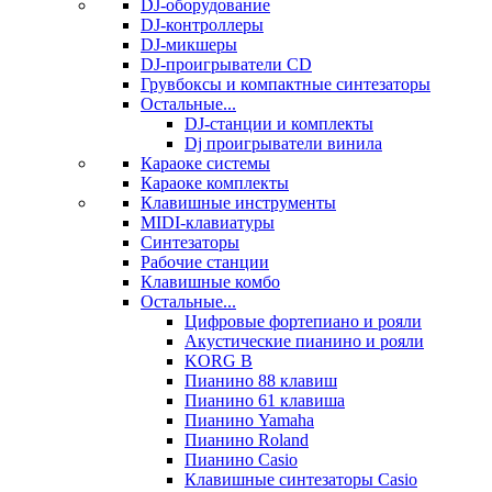
DJ-оборудование
DJ-контроллеры
DJ-микшеры
DJ-проигрыватели CD
Грувбоксы и компактные синтезаторы
Остальные...
DJ-станции и комплекты
Dj проигрыватели винила
Караоке системы
Караоке комплекты
Клавишные инструменты
MIDI-клавиатуры
Синтезаторы
Рабочие станции
Клавишные комбо
Остальные...
Цифровые фортепиано и рояли
Акустические пианино и рояли
KORG B
Пианино 88 клавиш
Пианино 61 клавиша
Пианино Yamaha
Пианино Roland
Пианино Casio
Клавишные синтезаторы Casio