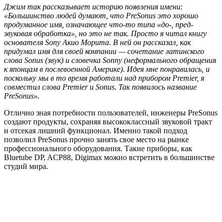
Джим так рассказывает историю появления имени:
«Большинство людей думают, что PreSonus это хорошо
продуманное имя, означающее что-то типа «до-, пред-
звуковая обработка», но это не так. Просто я читал книгу
основателя Sony Акио Морита. В ней он рассказал, как
придумал имя для своей компании — сочетание латинского
слова Sonus (звук) и словечка Sonny (неформального обращения
к японцам в послевоенной Америке). Идея мне понравилась, и
поскольку мы в то время работали над прибором Premier, я
совместил слова Premier и Sonus. Так появилось название
PreSonus».
Отлично зная потребности пользователей, инженеры PreSonus
создают продукты, сохраняя высококлассный звуковой тракт
и отсекая лишний функционал. Именно такой подход
позволил PreSonus прочно занять свое место на рынке
профессионального оборудования. Такие приборы, как
Bluetube DP, ACP88, Digimax можно встретить в большинстве
студий мира.