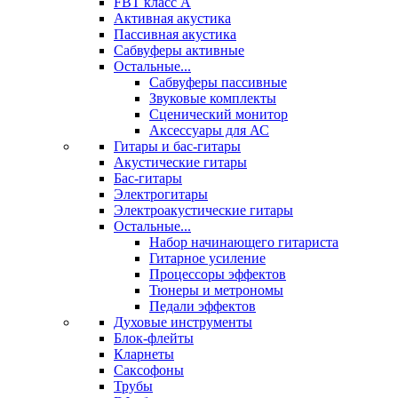
FBT класс А
Активная акустика
Пассивная акустика
Сабвуферы активные
Остальные...
Сабвуферы пассивные
Звуковые комплекты
Сценический монитор
Аксессуары для АС
Гитары и бас-гитары
Акустические гитары
Бас-гитары
Электрогитары
Электроакустические гитары
Остальные...
Набор начинающего гитариста
Гитарное усиление
Процессоры эффектов
Тюнеры и метрономы
Педали эффектов
Духовые инструменты
Блок-флейты
Кларнеты
Саксофоны
Трубы