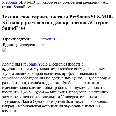
PreSonus
SLS-M10-Kit набор рым-болтов для крепления АС
серии SoundLive
Технические характеристики PreSonus SLS-M10-
Kit набор рым-болтов для крепления АС серии
SoundLive
Производитель:
PreSonus
Единица измерения
шт
Компания
PreSonus
Audio Electronics известна
аудиоинженерам, музыкантам и вообще всем увлеченным
звуком людям как производитель профессионального
звукового оборудования по доступным ценам. Отдел продаж,
разработчики, служба поддержки PreSonus — это люди,
имеющие многолетний опыт работы со звуком. Основатель
компании Джим Оудом — музыкант, продюсер, выпускник
электротехнического факультета Университета штата
Луизиана. Джим Оудом обладатель Золотых и Платиновых
наград Американской ассоциации звукозаписывающих
компаний.