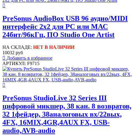
PreSonus AudioBox USB 96 аудио/MIDI
интерфейс 2х2 для РС или МАС
24бит/96кГц, ПО Studio One Artist
НА СКЛАДЕ:
НЕТ В НАЛИЧИИ
10032 руб
Добавить в избранное
АРТИКУЛ: F9715
PreSonus StudioLive 32 Series III
цифровой микшер, 38 кан. 8 возвратов,
32 1фейдер, 38аналоговых вх/22вых,
4FX, 16MIX,4GR,4AUX FX, USB-
audio,AVB-audio