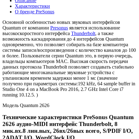
Описание
Характеристики
О бренде PreSonus
Основной особенностью новых звуковых интерфейсов
Quantum от компании
Presonus
является использование
высокоскоростного интерфейса
Thunderbolt
, а также
возможность каскадирования до 4 интерфейсов Quantum
одновременно, что позволяет собирать на базе компьютера
системы записи/воспроизведения с количество каналов до 100
и более. Пользователи серии Quantum это, в первую очередь,
владельцы компьютеров MAC. Высокая скорость передачи
данных протокола Thunderbolt позволяет создавать стабильно
работающие многоканальные звуковые устройства с
ультанизким временем задержки менее 1 мс (значение
получено при параметрах системы:192 kHz, 64 sample buffer in
Studio One 4 on a MacBook Pro 2016, 2.7 GHz Intel Core i7
running 10.12.5. )
Модель Quantum 2626
Технические характеристики PreSonus Quantum
2626 аудио-MIDI интерфейс Thunderbolt, 8
мик.вх.8 лин.вых, 26вх/26вых всего, S/PDIF I/O,
2ADAT I/O, WordClock I/O