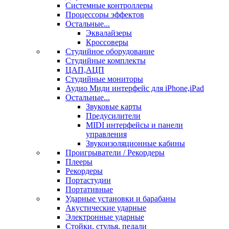
Системные контроллеры
Процессоры эффектов
Остальные...
Эквалайзеры
Кроссоверы
Студийное оборудование
Студийные комплекты
ЦАП,АЦП
Студийные мониторы
Аудио Миди интерфейс для iPhone,iPad
Остальные...
Звуковые карты
Предусилители
MIDI интерфейсы и панели
управления
Звукоизоляционные кабины
Проигрыватели / Рекордеры
Плееры
Рекордеры
Портастудии
Портативные
Ударные установки и барабаны
Акустические ударные
Электронные ударные
Стойки, стулья, педали