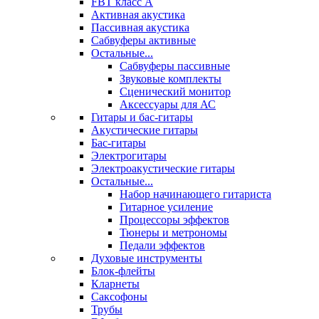
FBT класс А
Активная акустика
Пассивная акустика
Сабвуферы активные
Остальные...
Сабвуферы пассивные
Звуковые комплекты
Сценический монитор
Аксессуары для АС
Гитары и бас-гитары
Акустические гитары
Бас-гитары
Электрогитары
Электроакустические гитары
Остальные...
Набор начинающего гитариста
Гитарное усиление
Процессоры эффектов
Тюнеры и метрономы
Педали эффектов
Духовые инструменты
Блок-флейты
Кларнеты
Саксофоны
Трубы