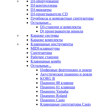
DJ-оборудование
DJ-контроллеры
DJ-микшеры
DJ-проигрыватели CD
Грувбоксы и компактные синтезаторы
Остальные...
DJ-станции и комплекты
Dj проигрыватели винила
Караоке системы
Караоке комплекты
Клавишные инструменты
MIDI-клавиатуры
Синтезаторы
Рабочие станции
Клавишные комбо
Остальные...
Цифровые фортепиано и рояли
Акустические пианино и рояли
KORG B
Пианино 88 клавиш
Пианино 61 клавиша
Пианино Yamaha
Пианино Roland
Пианино Casio
Клавишные синтезаторы Casio