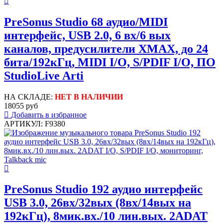
PreSonus Studio 68 аудио/MIDI
интерфейс, USB 2.0, 6 вх/6 вых
каналов, предусилители XMAX, до 24
бита/192кГц, MIDI I/O, S/PDIF I/O, ПО
StudioLive Arti
НА СКЛАДЕ:
НЕТ В НАЛИЧИИ
18055 руб
Добавить в избранное
АРТИКУЛ: F9380
PreSonus Studio 192 аудио интерфейс
USB 3.0, 26вх/32вых (8вх/14вых на
192кГц), 8мик.вх./10 лин.вых. 2ADAT