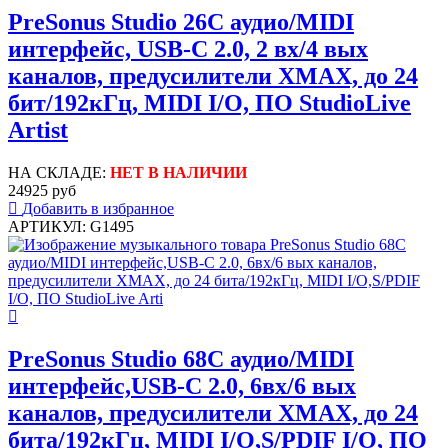
PreSonus Studio 26C аудио/MIDI
интерфейс, USB-C 2.0, 2 вх/4 вых
каналов, предусилители XMAX, до 24
бит/192кГц, MIDI I/O, ПО StudioLive
Artist
НА СКЛАДЕ:
НЕТ В НАЛИЧИИ
24925 руб
Добавить в избранное
АРТИКУЛ: G1495
PreSonus Studio 68C аудио/MIDI
интерфейс,USB-C 2.0, 6вх/6 вых
каналов, предусилители XMAX, до 24
бита/192кГц, MIDI I/O,S/PDIF I/O, ПО