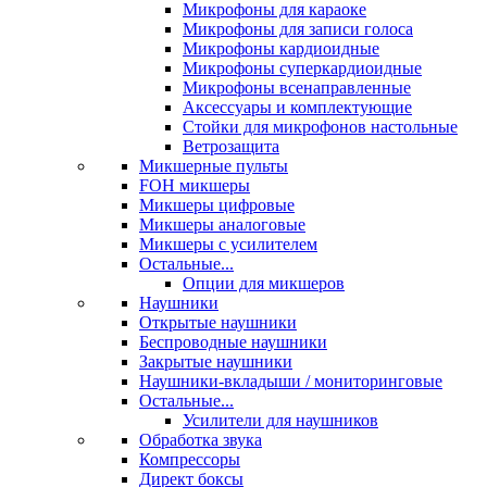
Микрофоны для караоке
Микрофоны для записи голоса
Микрофоны кардиоидные
Микрофоны суперкардиоидные
Микрофоны всенаправленные
Аксессуары и комплектующие
Стойки для микрофонов настольные
Ветрозащита
Микшерные пульты
FOH микшеры
Микшеры цифровые
Микшеры аналоговые
Микшеры с усилителем
Остальные...
Опции для микшеров
Наушники
Открытые наушники
Беспроводные наушники
Закрытые наушники
Наушники-вкладыши / мониторинговые
Остальные...
Усилители для наушников
Обработка звука
Компрессоры
Директ боксы