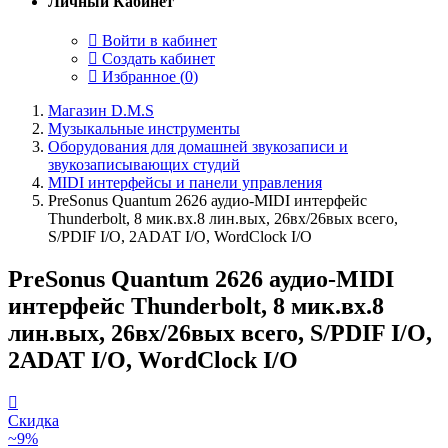
Личный Кабинет
Войти в кабинет
Создать кабинет
Избранное (
0
)
Магазин D.M.S
Музыкальные инструменты
Оборудования для домашней звукозаписи и
звукозаписывающих студий
MIDI интерфейсы и панели управления
PreSonus Quantum 2626 аудио-MIDI интерфейс
Thunderbolt, 8 мик.вх.8 лин.вых, 26вх/26вых всего,
S/PDIF I/O, 2ADAT I/O, WordClock I/O
PreSonus Quantum 2626 аудио-MIDI
интерфейс Thunderbolt, 8 мик.вх.8
лин.вых, 26вх/26вых всего, S/PDIF I/O,
2ADAT I/O, WordClock I/O
Скидка
~9%