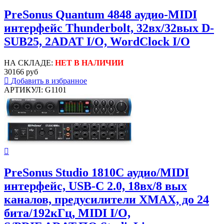
PreSonus Quantum 4848 аудио-MIDI
интерфейс Thunderbolt, 32вх/32вых D-
SUB25, 2ADAT I/O, WordClock I/O
НА СКЛАДЕ:
НЕТ В НАЛИЧИИ
30166 руб
Добавить в избранное
АРТИКУЛ: G1101
PreSonus Studio 1810C аудио/MIDI
интерфейс, USB-C 2.0, 18вх/8 вых
каналов, предусилители XMAX, до 24
бита/192кГц, MIDI I/O,