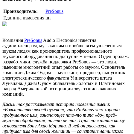
Производитель:
PreSonus
Единица измерения
шт
Компания
PreSonus
Audio Electronics известна
аудиоинженерам, музыкантам и вообще всем увлеченным
звуком людям как производитель профессионального
звукового оборудования по доступным ценам. Отдел продаж,
разработчики, служба поддержки PreSonus — это люди,
имеющие многолетний опыт работы со звуком. Основатель
компании Джим Оудом — музыкант, продюсер, выпускник
электротехнического факультета Университета штата
Луизиана. Джим Оудом обладатель Золотых и Платиновых
наград Американской ассоциации звукозаписывающих
компаний.
Джим так рассказывает историю появления имени:
«Большинство людей думают, что PreSonus это хорошо
продуманное имя, означающее что-то типа «до-, пред-
звуковая обработка», но это не так. Просто я читал книгу
основателя Sony Акио Морита. В ней он рассказал, как
придумал имя для своей компании — сочетание латинского