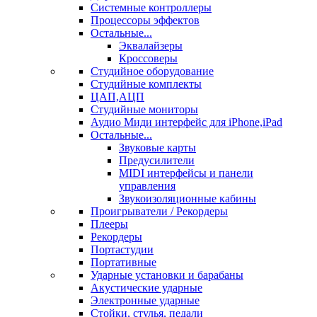
Системные контроллеры
Процессоры эффектов
Остальные...
Эквалайзеры
Кроссоверы
Студийное оборудование
Студийные комплекты
ЦАП,АЦП
Студийные мониторы
Аудио Миди интерфейс для iPhone,iPad
Остальные...
Звуковые карты
Предусилители
MIDI интерфейсы и панели
управления
Звукоизоляционные кабины
Проигрыватели / Рекордеры
Плееры
Рекордеры
Портастудии
Портативные
Ударные установки и барабаны
Акустические ударные
Электронные ударные
Стойки, стулья, педали