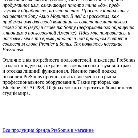
продуманное имя, означающее что-то типа «до-, пред-
звуковая обработка», но это не так. Просто я читал книгу
основателя Sony Акио Морита. В ней он рассказал, как
придумал имя для своей компании — сочетание латинского
слова Sonus (звук) и словечка Sonny (неформального обращения
к японцам в послевоенной Америке). Идея мне понравилась, и
поскольку мы в то время работали над прибором Premier, я
совместил слова Premier и Sonus. Так появилось название
PreSonus».
Отлично зная потребности пользователей, инженеры PreSonus
создают продукты, сохраняя высококлассный звуковой тракт
и отсекая лишний функционал. Именно такой подход
позволил PreSonus прочно занять свое место на рынке
профессионального оборудования. Такие приборы, как
Bluetube DP, ACP88, Digimax можно встретить в большинстве
студий мира.
Вся продукция бренда PreSonus в магазине