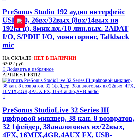
PreSonus Studio 192 аудио интерфейс
USB 3.0, 26вх/32вых (8вх/14вых на
192кГц), 8мик.вх./10 лин.вых. 2ADAT
I/O, S/PDIF I/O, мониторинг, Talkback
mic
НА СКЛАДЕ:
НЕТ В НАЛИЧИИ
62022 руб
Добавить в избранное
АРТИКУЛ: F8112
PreSonus StudioLive 32 Series III
цифровой микшер, 38 кан. 8 возвратов,
32 1фейдер, 38аналоговых вх/22вых,
4FX, 16MIX,4GR,4AUX FX, USB-