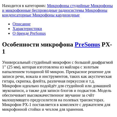
Находится в категориях:
Микрофоны студийные
Микрофоны
и микрофонные беспроводные радиосистемы
Микрофоны
конденсаторные
Микрофоны кардиоидные
Описание
Характеристики
О бренде PreSonus
Особенности микрофона
PreSonus
PX-
1
Универсальный студийный микрофон с большой диафрагмой
1" (25 мм), которая изготовлена из майлара с золотым
напылением толщиной 60 микрон. Прекрасное решение для
записи речи, вокала и инструментов, таких как акустическая
гитара, скрипка, флейта, различная перкуссия и т.д.
Микрофон идеально подойдёт для студийной или домашней
звукозаписи, а также для записи блогов и подкастов. Модель
обеспечивает высококачественное звучание за счйт
малошумящего предусилителя на полевых транзисторах.
Микрофон PX-1 поставляется в комплекте с держателем для
микрофонной стойки и чехлом для хранения.