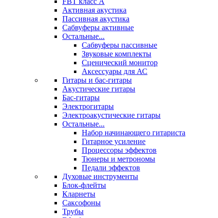
FBT класс А
Активная акустика
Пассивная акустика
Сабвуферы активные
Остальные...
Сабвуферы пассивные
Звуковые комплекты
Сценический монитор
Аксессуары для АС
Гитары и бас-гитары
Акустические гитары
Бас-гитары
Электрогитары
Электроакустические гитары
Остальные...
Набор начинающего гитариста
Гитарное усиление
Процессоры эффектов
Тюнеры и метрономы
Педали эффектов
Духовые инструменты
Блок-флейты
Кларнеты
Саксофоны
Трубы