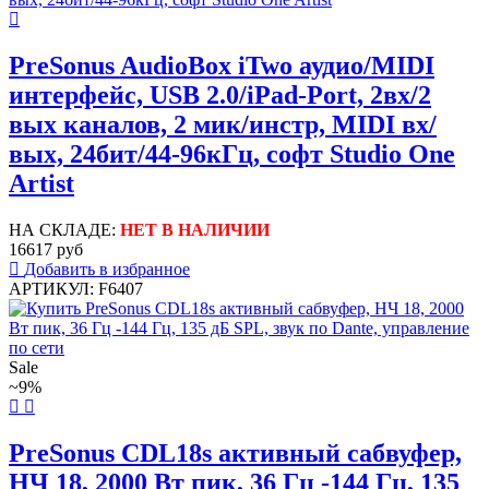
PreSonus AudioBox iTwo аудио/MIDI
интерфейс, USB 2.0/iPad-Port, 2вх/2
вых каналов, 2 мик/инстр, MIDI вх/
вых, 24бит/44-96кГц, софт Studio One
Artist
НА СКЛАДЕ:
НЕТ В НАЛИЧИИ
16617 руб
Добавить в избранное
АРТИКУЛ: F6407
Sale
~9%
PreSonus CDL18s активный сабвуфер,
НЧ 18, 2000 Вт пик, 36 Гц -144 Гц, 135