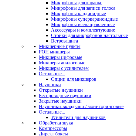
Микрофоны для караоке
Микрофоны для записи голоса
Микрофоны кардиоидные
Микрофоны суперкардиоидные
Микрофоны всенаправленные
Аксессуары и комплектующие
Стойки для микрофонов настольные
Ветрозащита
Микшерные пульты
FOH микшеры
Микшеры цифровые
Микшеры аналоговые
Микшеры с усилителем
Остальные...
Опции для микшеров
Наушники
Открытые наушники
Беспроводные наушники
Закрытые наушники
Наушники-вкладыши / мониторинговые
Остальные...
Усилители для наушников
Обработка звука
Компрессоры
Директ боксы