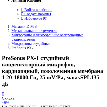
Личный Кабинет
Войти в кабинет
Создать кабинет
Избранное (
0
)
Магазин D.M.S
Музыкальные инструменты
Микрофоны и микрофонные беспроводные
радиосистемы
Микрофоны студийные
PreSonus PX-1
PreSonus PX-1 студийный
конденсаторный микрофон,
кардиоидный, позолоченная мембрана
1 20-18000 Гц, 25 mV/Pa, макс.SPL135
дБ
Скидка
~9%
НА СКЛАДЕ:
ЕСТЬ
АРТИКУЛ: G3707