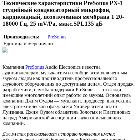
Технические характеристики PreSonus PX-1
студийный конденсаторный микрофон,
кардиоидный, позолоченная мембрана 1 20-
18000 Гц, 25 mV/Pa, макс.SPL135 дБ
Производитель:
PreSonus
Единица измерения
шт
Компания
PreSonus
Audio Electronics известна
аудиоинженерам, музыкантам и вообще всем увлеченным
звуком людям как производитель профессионального
звукового оборудования по доступным ценам. Отдел продаж,
разработчики, служба поддержки PreSonus — это люди,
имеющие многолетний опыт работы со звуком. Основатель
компании Джим Оудом — музыкант, продюсер, выпускник
электротехнического факультета Университета штата
Луизиана. Джим Оудом обладатель Золотых и Платиновых
наград Американской ассоциации звукозаписывающих
компаний.
Джим так рассказывает историю появления имени:
«Большинство людей думают, что PreSonus это хорошо