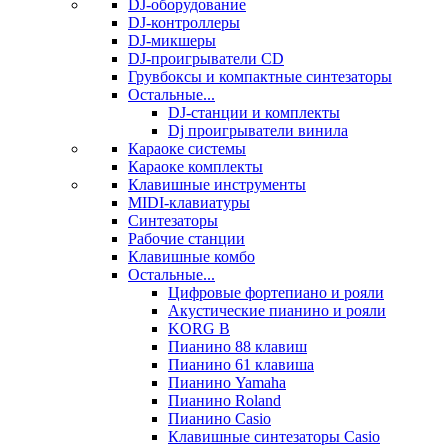
DJ-оборудование
DJ-контроллеры
DJ-микшеры
DJ-проигрыватели CD
Грувбоксы и компактные синтезаторы
Остальные...
DJ-станции и комплекты
Dj проигрыватели винила
Караоке системы
Караоке комплекты
Клавишные инструменты
MIDI-клавиатуры
Синтезаторы
Рабочие станции
Клавишные комбо
Остальные...
Цифровые фортепиано и рояли
Акустические пианино и рояли
KORG B
Пианино 88 клавиш
Пианино 61 клавиша
Пианино Yamaha
Пианино Roland
Пианино Casio
Клавишные синтезаторы Casio