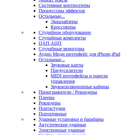
Системные контроллеры
Процессоры эффектов
Остальные...
Эквалайзеры
Кроссоверы
Студийное оборудование
Студийные комплекты
ЦАП,АЦП
Студийные мониторы
Аудио Миди интерфейс для iPhone,iPad
Остальные...
Звуковые карты
Предусилители
MIDI интерфейсы и панели
управления
Звукоизоляционные кабины
Проигрыватели / Рекордеры
Плееры
Рекордеры
Портастудии
Портативные
Ударные установки и барабаны
Акустические ударные
Электронные ударные