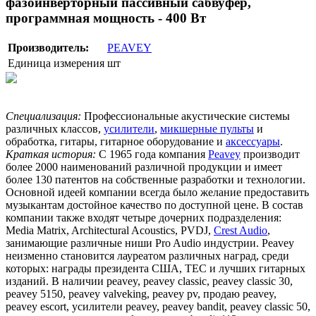
фазоинверторный пассивный сабвуфер,
программная мощность - 400 Вт
Производитель:
PEAVEY
Единица измерения
шт
Специализация:
Профессиональные акустические системы
различных классов,
усилители
,
микшерные пульты
и
обработка, гитары, гитарное оборудование и
аксессуары
.
Краткая история:
С 1965 года компания
Peavey
производит
более 2000 наименований различной продукции и имеет
более 130 патентов на собственные разработки и технологии.
Основной идеей компании всегда было желание предоставить
музыкантам достойное качество по доступной цене. В состав
компании также входят четыре дочерних подразделения:
Media Matrix, Architectural Acoustics, PVDJ,
Crest Audio
,
занимающие различные ниши Pro Audio индустрии. Peavey
неизменно становится лауреатом различных наград, среди
которых: награды президента США, TEC и лучших гитарных
изданий. В наличии peavey, peavey classic, peavey classic 30,
peavey 5150, peavey valveking, peavey pv, продаю peavey,
peavey escort, усилители peavey, peavey bandit, peavey classic 50,