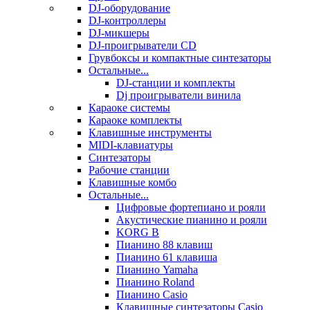
DJ-оборудование
DJ-контроллеры
DJ-микшеры
DJ-проигрыватели CD
Грувбоксы и компактные синтезаторы
Остальные...
DJ-станции и комплекты
Dj проигрыватели винила
Караоке системы
Караоке комплекты
Клавишные инструменты
MIDI-клавиатуры
Синтезаторы
Рабочие станции
Клавишные комбо
Остальные...
Цифровые фортепиано и рояли
Акустические пианино и рояли
KORG B
Пианино 88 клавиш
Пианино 61 клавиша
Пианино Yamaha
Пианино Roland
Пианино Casio
Клавишные синтезаторы Casio