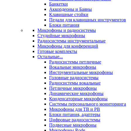
Банкетки
Аккордеоны и Баяны
Клавишные стойки
Педали для клавишных инструментов
Блоки питания
Микрофоны и радиосистемы
Студийные микрофоны
Радиосистемы инструментальные
Микрофоны для конференций
Готовые комплекты
Остальные...
Радиосистемы петличные
Вокальные микрофоны
Инструментальные микрофоны
Головные радиосистемы
Радиосистемы вокальные
Петличные микрофоны
Динамические микрофоны
Конденсаторные микрофоны
Системы персонального мониторинга
Микрофоны для ТВ и РВ
Блоки питания, адаптеры
Цифровые радиосистемы
Подвесные микрофоны
Микрофоны Rode