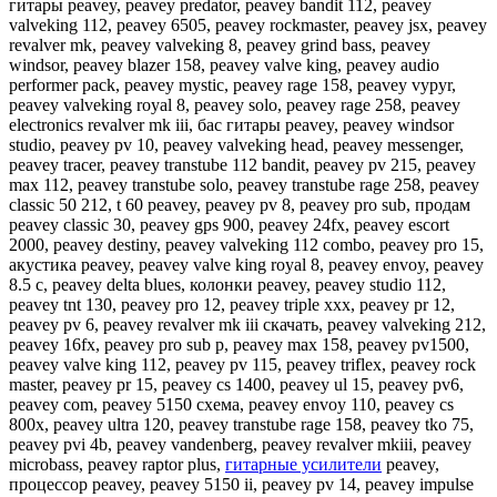
гитары peavey, peavey predator, peavey bandit 112, peavey
valveking 112, peavey 6505, peavey rockmaster, peavey jsx, peavey
revalver mk, peavey valveking 8, peavey grind bass, peavey
windsor, peavey blazer 158, peavey valve king, peavey audio
performer pack, peavey mystic, peavey rage 158, peavey vypyr,
peavey valveking royal 8, peavey solo, peavey rage 258, peavey
electronics revalver mk iii, бас гитары peavey, peavey windsor
studio, peavey pv 10, peavey valveking head, peavey messenger,
peavey tracer, peavey transtube 112 bandit, peavey pv 215, peavey
max 112, peavey transtube solo, peavey transtube rage 258, peavey
classic 50 212, t 60 peavey, peavey pv 8, peavey pro sub, продам
peavey classic 30, peavey gps 900, peavey 24fx, peavey escort
2000, peavey destiny, peavey valveking 112 combo, peavey pro 15,
акустика peavey, peavey valve king royal 8, peavey envoy, peavey
8.5 c, peavey delta blues, колонки peavey, peavey studio 112,
peavey tnt 130, peavey pro 12, peavey triple xxx, peavey pr 12,
peavey pv 6, peavey revalver mk iii скачать, peavey valveking 212,
peavey 16fx, peavey pro sub p, peavey max 158, peavey pv1500,
peavey valve king 112, peavey pv 115, peavey triflex, peavey rock
master, peavey pr 15, peavey cs 1400, peavey ul 15, peavey pv6,
peavey com, peavey 5150 схема, peavey envoy 110, peavey cs
800x, peavey ultra 120, peavey transtube rage 158, peavey tko 75,
peavey pvi 4b, peavey vandenberg, peavey revalver mkiii, peavey
microbass, peavey raptor plus,
гитарные усилители
peavey,
процессор peavey, peavey 5150 ii, peavey pv 14, peavey impulse