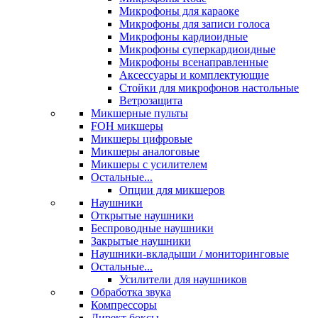
Микрофоны для караоке
Микрофоны для записи голоса
Микрофоны кардиоидные
Микрофоны суперкардиоидные
Микрофоны всенаправленные
Аксессуары и комплектующие
Стойки для микрофонов настольные
Ветрозащита
Микшерные пульты
FOH микшеры
Микшеры цифровые
Микшеры аналоговые
Микшеры с усилителем
Остальные...
Опции для микшеров
Наушники
Открытые наушники
Беспроводные наушники
Закрытые наушники
Наушники-вкладыши / мониторинговые
Остальные...
Усилители для наушников
Обработка звука
Компрессоры
Директ боксы