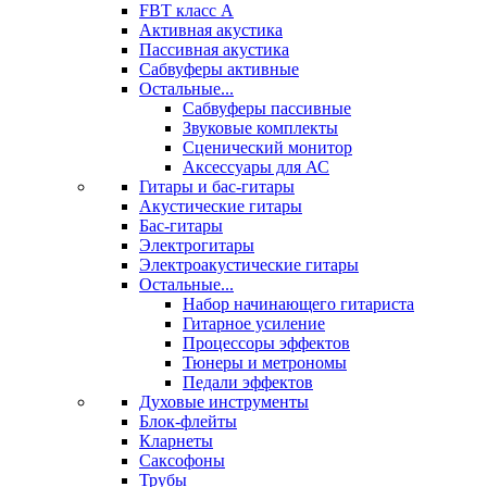
FBT класс А
Активная акустика
Пассивная акустика
Сабвуферы активные
Остальные...
Сабвуферы пассивные
Звуковые комплекты
Сценический монитор
Аксессуары для АС
Гитары и бас-гитары
Акустические гитары
Бас-гитары
Электрогитары
Электроакустические гитары
Остальные...
Набор начинающего гитариста
Гитарное усиление
Процессоры эффектов
Тюнеры и метрономы
Педали эффектов
Духовые инструменты
Блок-флейты
Кларнеты
Саксофоны
Трубы