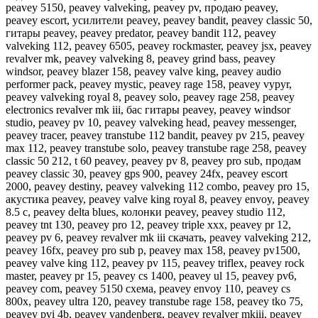
peavey 5150, peavey valveking, peavey pv, продаю peavey,
peavey escort, усилители peavey, peavey bandit, peavey classic 50,
гитары peavey, peavey predator, peavey bandit 112, peavey
valveking 112, peavey 6505, peavey rockmaster, peavey jsx, peavey
revalver mk, peavey valveking 8, peavey grind bass, peavey
windsor, peavey blazer 158, peavey valve king, peavey audio
performer pack, peavey mystic, peavey rage 158, peavey vypyr,
peavey valveking royal 8, peavey solo, peavey rage 258, peavey
electronics revalver mk iii, бас гитары peavey, peavey windsor
studio, peavey pv 10, peavey valveking head, peavey messenger,
peavey tracer, peavey transtube 112 bandit, peavey pv 215, peavey
max 112, peavey transtube solo, peavey transtube rage 258, peavey
classic 50 212, t 60 peavey, peavey pv 8, peavey pro sub, продам
peavey classic 30, peavey gps 900, peavey 24fx, peavey escort
2000, peavey destiny, peavey valveking 112 combo, peavey pro 15,
акустика peavey, peavey valve king royal 8, peavey envoy, peavey
8.5 c, peavey delta blues, колонки peavey, peavey studio 112,
peavey tnt 130, peavey pro 12, peavey triple xxx, peavey pr 12,
peavey pv 6, peavey revalver mk iii скачать, peavey valveking 212,
peavey 16fx, peavey pro sub p, peavey max 158, peavey pv1500,
peavey valve king 112, peavey pv 115, peavey triflex, peavey rock
master, peavey pr 15, peavey cs 1400, peavey ul 15, peavey pv6,
peavey com, peavey 5150 схема, peavey envoy 110, peavey cs
800x, peavey ultra 120, peavey transtube rage 158, peavey tko 75,
peavey pvi 4b, peavey vandenberg, peavey revalver mkiii, peavey