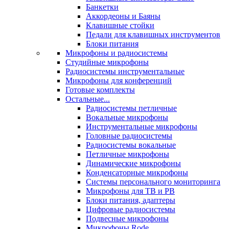
Банкетки
Аккордеоны и Баяны
Клавишные стойки
Педали для клавишных инструментов
Блоки питания
Микрофоны и радиосистемы
Студийные микрофоны
Радиосистемы инструментальные
Микрофоны для конференций
Готовые комплекты
Остальные...
Радиосистемы петличные
Вокальные микрофоны
Инструментальные микрофоны
Головные радиосистемы
Радиосистемы вокальные
Петличные микрофоны
Динамические микрофоны
Конденсаторные микрофоны
Системы персонального мониторинга
Микрофоны для ТВ и РВ
Блоки питания, адаптеры
Цифровые радиосистемы
Подвесные микрофоны
Микрофоны Rode