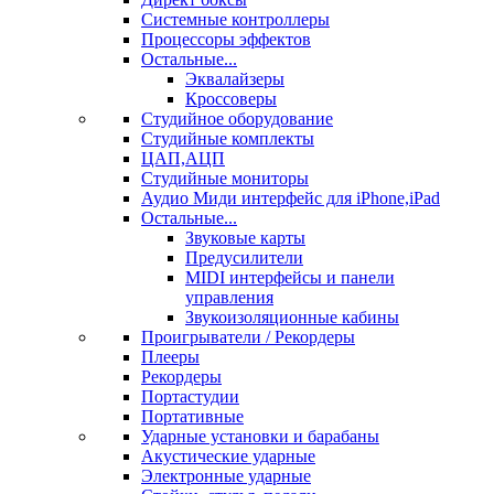
Системные контроллеры
Процессоры эффектов
Остальные...
Эквалайзеры
Кроссоверы
Студийное оборудование
Студийные комплекты
ЦАП,АЦП
Студийные мониторы
Аудио Миди интерфейс для iPhone,iPad
Остальные...
Звуковые карты
Предусилители
MIDI интерфейсы и панели
управления
Звукоизоляционные кабины
Проигрыватели / Рекордеры
Плееры
Рекордеры
Портастудии
Портативные
Ударные установки и барабаны
Акустические ударные
Электронные ударные