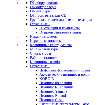
DJ-оборудование
DJ-контроллеры
DJ-микшеры
DJ-проигрыватели CD
Грувбоксы и компактные синтезаторы
Остальные...
DJ-станции и комплекты
Dj проигрыватели винила
Караоке системы
Караоке комплекты
Клавишные инструменты
MIDI-клавиатуры
Синтезаторы
Рабочие станции
Клавишные комбо
Остальные...
Цифровые фортепиано и рояли
Акустические пианино и рояли
KORG B
Пианино 88 клавиш
Пианино 61 клавиша
Пианино Yamaha
Пианино Roland
Пианино Casio
Клавишные синтезаторы Casio