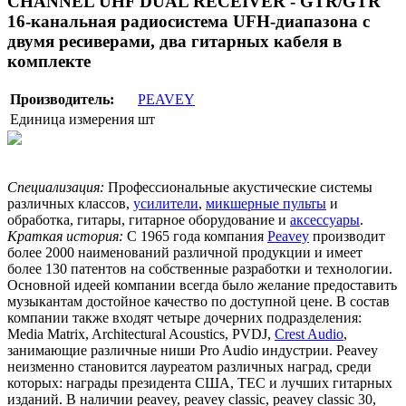
CHANNEL UHF DUAL RECEIVER - GTR/GTR
16-канальная радиосистема UFH-диапазона с
двумя ресиверами, два гитарных кабеля в
комплекте
Производитель:
PEAVEY
Единица измерения
шт
Специализация:
Профессиональные акустические системы
различных классов,
усилители
,
микшерные пульты
и
обработка, гитары, гитарное оборудование и
аксессуары
.
Краткая история:
С 1965 года компания
Peavey
производит
более 2000 наименований различной продукции и имеет
более 130 патентов на собственные разработки и технологии.
Основной идеей компании всегда было желание предоставить
музыкантам достойное качество по доступной цене. В состав
компании также входят четыре дочерних подразделения:
Media Matrix, Architectural Acoustics, PVDJ,
Crest Audio
,
занимающие различные ниши Pro Audio индустрии. Peavey
неизменно становится лауреатом различных наград, среди
которых: награды президента США, TEC и лучших гитарных
изданий. В наличии peavey, peavey classic, peavey classic 30,