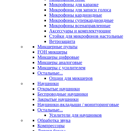
Микрофоны для караоке
Микрофоны для записи голоса
Микрофоны кардиоидные
Микрофоны суперкардиоидные
Микрофоны всенаправленные
Аксессуары и комплектующие
Стойки для микрофонов настольные
Ветрозащита
Микшерные пульты
FOH микшеры
Микшеры цифровые
Микшеры аналоговые
Микшеры с усилителем
Остальные...
Опции для микшеров
Наушники
Открытые наушники
Беспроводные наушники
Закрытые наушники
Наушники-вкладыши / мониторинговые
Остальные...
Усилители для наушников
Обработка звука
Компрессоры
Директ боксы