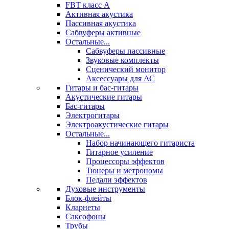
FBT класс А
Активная акустика
Пассивная акустика
Сабвуферы активные
Остальные...
Сабвуферы пассивные
Звуковые комплекты
Сценический монитор
Аксессуары для АС
Гитары и бас-гитары
Акустические гитары
Бас-гитары
Электрогитары
Электроакустические гитары
Остальные...
Набор начинающего гитариста
Гитарное усиление
Процессоры эффектов
Тюнеры и метрономы
Педали эффектов
Духовые инструменты
Блок-флейты
Кларнеты
Саксофоны
Трубы