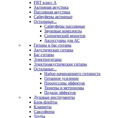
FBT класс А
Активная акустика
Пассивная акустика
Сабвуферы активные
Остальные...
Сабвуферы пассивные
Звуковые комплекты
Сценический монитор
Аксессуары для АС
Гитары и бас-гитары
Акустические гитары
Бас-гитары
Электрогитары
Электроакустические гитары
Остальные...
Набор начинающего гитариста
Гитарное усиление
Процессоры эффектов
Тюнеры и метрономы
Педали эффектов
Духовые инструменты
Блок-флейты
Кларнеты
Саксофоны
Трубы