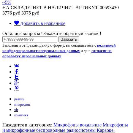
~5%
НА СКЛАДЕ: НЕТ В НАЛИЧИИ
АРТИКУЛ: 00593430
3776 руб
3975 руб
Добавить в избранное
Остались вопросы? Закажите обратный звонок !
Заказать
Заполняя и отправляя данную форму, вы соглашаетесь с
политикой
конфиденциальности персональных данных
и даю
согласие на
обработку персональных данных
peavey
микрофон
xlr
комплект
Находится в категориях:
Микрофоны вокальные
Микрофоны
и микрофонные беспроводные радиосистемы
Караоке-