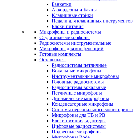
Банкетки
Аккордеоны и Баяны
Клавишные стойки
Педали для клавишных инструментов
Блоки питания
Микрофоны и радиосистемы
Студийные микрофоны
Радиосистемы инструментальные
Микрофоны для конференций
Готовые комплекты
Остальные...
Радиосистемы петличные
Вокальные микрофоны
Инструментальные микрофоны
Головные радиосистемы
Радиосистемы вокальные
Петличные микрофоны
Динамические микрофоны
Конденсаторные микрофоны
Системы персонального мониторинга
Микрофоны для ТВ и РВ
Блоки питания, адаптеры
Цифровые радиосистемы
Подвесные микрофоны
Микрофоны Rode