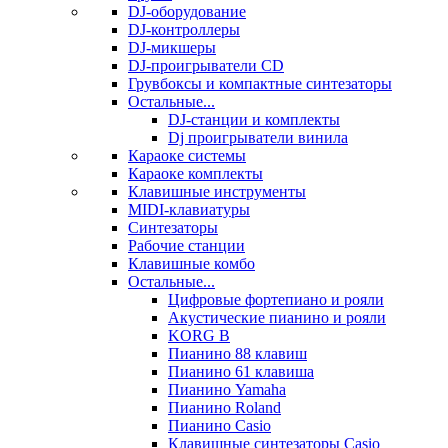
DJ-оборудование
DJ-контроллеры
DJ-микшеры
DJ-проигрыватели CD
Грувбоксы и компактные синтезаторы
Остальные...
DJ-станции и комплекты
Dj проигрыватели винила
Караоке системы
Караоке комплекты
Клавишные инструменты
MIDI-клавиатуры
Синтезаторы
Рабочие станции
Клавишные комбо
Остальные...
Цифровые фортепиано и рояли
Акустические пианино и рояли
KORG B
Пианино 88 клавиш
Пианино 61 клавиша
Пианино Yamaha
Пианино Roland
Пианино Casio
Клавишные синтезаторы Casio