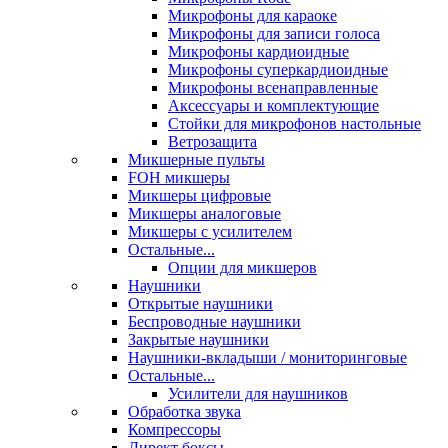
Микрофоны для караоке
Микрофоны для записи голоса
Микрофоны кардиоидные
Микрофоны суперкардиоидные
Микрофоны всенаправленные
Аксессуары и комплектующие
Стойки для микрофонов настольные
Ветрозащита
Микшерные пульты
FOH микшеры
Микшеры цифровые
Микшеры аналоговые
Микшеры с усилителем
Остальные...
Опции для микшеров
Наушники
Открытые наушники
Беспроводные наушники
Закрытые наушники
Наушники-вкладыши / мониторинговые
Остальные...
Усилители для наушников
Обработка звука
Компрессоры
Директ боксы