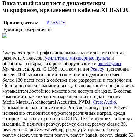
Вокальный комплект с динамическим
микрофоном, креплением и кабелем XLR-XLR
Производитель:
PEAVEY
Единица измерения
шт
Специализация:
Профессиональные акустические системы
различных классов,
усилители
,
микшерные пульты
и
обработка, гитары, гитарное оборудование и
аксессуары
.
Краткая история:
С 1965 года компания
Peavey
производит
более 2000 наименований различной продукции и имеет
более 130 патентов на собственные разработки и технологии.
Основной идеей компании всегда было желание предоставить
музыкантам достойное качество по доступной цене. В состав
компании также входят четыре дочерних подразделения:
Media Matrix, Architectural Acoustics, PVDJ,
Crest Audio
,
занимающие различные ниши Pro Audio индустрии. Peavey
неизменно становится лауреатом различных наград, среди
которых: награды президента США, TEC и лучших гитарных
изданий. В наличии peavey, peavey classic, peavey classic 30,
peavey 5150, peavey valveking, peavey pv, продаю peavey,
peavey escort, усилители peavey, peavey bandit, peavey classic 50,