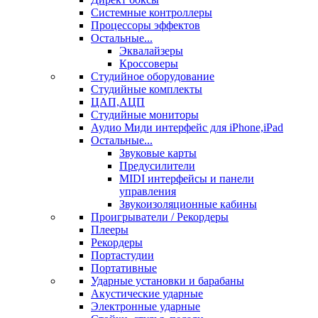
Системные контроллеры
Процессоры эффектов
Остальные...
Эквалайзеры
Кроссоверы
Студийное оборудование
Студийные комплекты
ЦАП,АЦП
Студийные мониторы
Аудио Миди интерфейс для iPhone,iPad
Остальные...
Звуковые карты
Предусилители
MIDI интерфейсы и панели
управления
Звукоизоляционные кабины
Проигрыватели / Рекордеры
Плееры
Рекордеры
Портастудии
Портативные
Ударные установки и барабаны
Акустические ударные
Электронные ударные