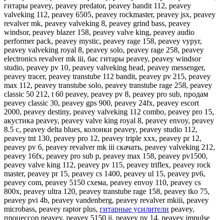
гитары peavey, peavey predator, peavey bandit 112, peavey
valveking 112, peavey 6505, peavey rockmaster, peavey jsx, peavey
revalver mk, peavey valveking 8, peavey grind bass, peavey
windsor, peavey blazer 158, peavey valve king, peavey audio
performer pack, peavey mystic, peavey rage 158, peavey vypyr,
peavey valveking royal 8, peavey solo, peavey rage 258, peavey
electronics revalver mk iii, бас гитары peavey, peavey windsor
studio, peavey pv 10, peavey valveking head, peavey messenger,
peavey tracer, peavey transtube 112 bandit, peavey pv 215, peavey
max 112, peavey transtube solo, peavey transtube rage 258, peavey
classic 50 212, t 60 peavey, peavey pv 8, peavey pro sub, продам
peavey classic 30, peavey gps 900, peavey 24fx, peavey escort
2000, peavey destiny, peavey valveking 112 combo, peavey pro 15,
акустика peavey, peavey valve king royal 8, peavey envoy, peavey
8.5 c, peavey delta blues, колонки peavey, peavey studio 112,
peavey tnt 130, peavey pro 12, peavey triple xxx, peavey pr 12,
peavey pv 6, peavey revalver mk iii скачать, peavey valveking 212,
peavey 16fx, peavey pro sub p, peavey max 158, peavey pv1500,
peavey valve king 112, peavey pv 115, peavey triflex, peavey rock
master, peavey pr 15, peavey cs 1400, peavey ul 15, peavey pv6,
peavey com, peavey 5150 схема, peavey envoy 110, peavey cs
800x, peavey ultra 120, peavey transtube rage 158, peavey tko 75,
peavey pvi 4b, peavey vandenberg, peavey revalver mkiii, peavey
microbass, peavey raptor plus,
гитарные усилители
peavey,
процессор peavey, peavey 5150 ii, peavey pv 14, peavey impulse