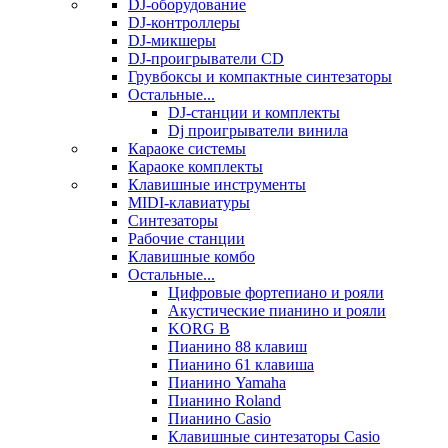
DJ-оборудование
DJ-контроллеры
DJ-микшеры
DJ-проигрыватели CD
Грувбоксы и компактные синтезаторы
Остальные...
DJ-станции и комплекты
Dj проигрыватели винила
Караоке системы
Караоке комплекты
Клавишные инструменты
MIDI-клавиатуры
Синтезаторы
Рабочие станции
Клавишные комбо
Остальные...
Цифровые фортепиано и рояли
Акустические пианино и рояли
KORG B
Пианино 88 клавиш
Пианино 61 клавиша
Пианино Yamaha
Пианино Roland
Пианино Casio
Клавишные синтезаторы Casio