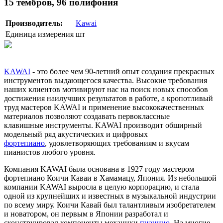
15 тембров, 96 полифония
Производитель:
Kawai
Единица измерения
шт
KAWAI
- это более чем 90-летний опыт создания прекрасных
инструментов выдающегося качества. Высокие требования
наших клиентов мотивируют нас на поиск новых способов
достижения наилучших результатов в работе, а кропотливый
труд мастеров KAWAI и применение высококачественных
материалов позволяют создавать первоклассные
клавишные инструменты. KAWAI производит обширный
модельный ряд акустических и цифровых
фортепиано
, удовлетворяющих требованиям и вкусам
пианистов любого уровня.
Компания KAWAI была основана в 1927 году мастером
фортепиано Коичи Каваи в Хамамацу, Япония. Из небольшой
компании KAWAI выросла в целую корпорацию, и стала
одной из крупнейших и известных в музыкальной индустрии
по всему миру. Коичи Кавай был талантливым изобретателем
и новатором, он первым в Японии разработал и
сконструировал компоненты механики
пианино
. На многие