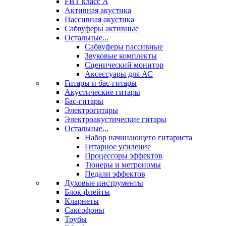
FBT класс А
Активная акустика
Пассивная акустика
Сабвуферы активные
Остальные...
Сабвуферы пассивные
Звуковые комплекты
Сценический монитор
Аксессуары для АС
Гитары и бас-гитары
Акустические гитары
Бас-гитары
Электрогитары
Электроакустические гитары
Остальные...
Набор начинающего гитариста
Гитарное усиление
Процессоры эффектов
Тюнеры и метрономы
Педали эффектов
Духовые инструменты
Блок-флейты
Кларнеты
Саксофоны
Трубы