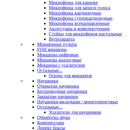
Микрофоны для караоке
Микрофоны для записи голоса
Микрофоны кардиоидные
Микрофоны суперкардиоидные
Микрофоны всенаправленные
Аксессуары и комплектующие
Стойки для микрофонов настольные
Ветрозащита
Микшерные пульты
FOH микшеры
Микшеры цифровые
Микшеры аналоговые
Микшеры с усилителем
Остальные...
Опции для микшеров
Наушники
Открытые наушники
Беспроводные наушники
Закрытые наушники
Наушники-вкладыши / мониторинговые
Остальные...
Усилители для наушников
Обработка звука
Компрессоры
Директ боксы