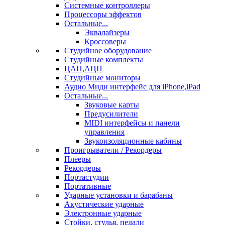
Системные контроллеры
Процессоры эффектов
Остальные...
Эквалайзеры
Кроссоверы
Студийное оборудование
Студийные комплекты
ЦАП,АЦП
Студийные мониторы
Аудио Миди интерфейс для iPhone,iPad
Остальные...
Звуковые карты
Предусилители
MIDI интерфейсы и панели
управления
Звукоизоляционные кабины
Проигрыватели / Рекордеры
Плееры
Рекордеры
Портастудии
Портативные
Ударные установки и барабаны
Акустические ударные
Электронные ударные
Стойки, стулья, педали