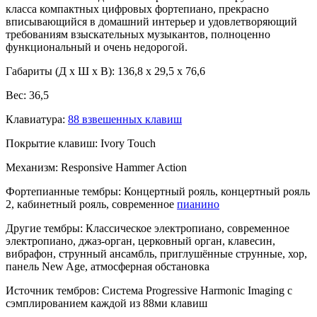
класса компактных цифровых фортепиано, прекрасно
вписывающийся в домашний интерьер и удовлетворяющий
требованиям взыскательных музыкантов, полноценно
функциональный и очень недорогой.
Габариты (Д х Ш х В): 136,8 x 29,5 x 76,6
Вес: 36,5
Клавиатура:
88 взвешенных клавиш
Покрытие клавиш: Ivory Touch
Механизм: Responsive Hammer Action
Фортепианные тембры: Концертный рояль, концертный рояль
2, кабинетный рояль, современное
пианино
Другие тембры: Классическое электропиано, современное
электропиано, джаз-орган, церковный орган, клавесин,
вибрафон, струнный ансамбль, приглушённые струнные, хор,
панель New Age, атмосферная обстановка
Источник тембров: Система Progressive Harmonic Imaging с
сэмплированием каждой из 88ми клавиш