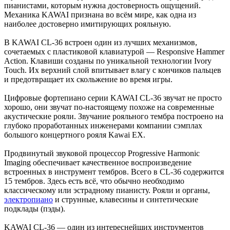
пианистами, которым нужна достоверность ощущений.
Механика KAWAI признана во всём мире, как одна из
наиболее достоверно имитирующих рояльную.
В KAWAI CL-36 встроен один из лучших механизмов,
сочетаемых с пластиковой клавиатурой — Responsive Hammer
Action. Клавиши созданы по уникальной технологии Ivory
Touch. Их верхний слой впитывает влагу с кончиков пальцев
и предотвращает их скольжение во время игры.
Цифровые фортепиано серии KAWAI CL-36 звучат не просто
хорошо, они звучат по-настоящему похоже на современные
акустические рояли. Звучание рояльного тембра построено на
глубоко проработанных инженерами компании сэмплах
большого концертного рояля Kawai EX.
Продвинутый звуковой процессор Progressive Harmonic
Imaging обеспечивает качественное воспроизведение
встроенных в инструмент тембров. Всего в CL-36 содержится
15 тембров. Здесь есть всё, что обычно необходимо
классическому или эстрадному пианисту. Рояли и органы,
электропиано
и струнные, клавесины и синтетические
подклады (пэды).
KAWAI CL-36 — один из интереснейших инструментов