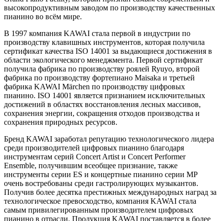
высокопродуктивным заводом по производству качественных
пианино во всём мире.
В 1997 компания KAWAI стала первой в индустрии по
производству клавишных инструментов, которая получила
сертификат качества ISO 14001 за выдающиеся достижения в
области экологического менеджмента. Первой сертификат
получила фабрика по производству роялей Ryuyo, второй
фабрика по производству фортепиано Maisaka и третьей
фабрика KAWAI Märchen по производству цифровых
пианино. ISO 14001 является признанием исключительных
достижений в областях восстановления лесных массивов,
сохранения энергии, сокращения отходов производства и
сохранения природных ресурсов.
Бренд KAWAI заработал репутацию технологического лидера
среди производителей цифровых пианино благодаря
инструментам серий Concert Artist и Concert Performer
Ensemble, получившим всеобщее признание, также
инструменты серии ES и концертные пианино серии MP
очень востребованы среди гастролирующих музыкантов.
Получив более десятка престижных международных наград за
технологическое превосходство, компания KAWAI стала
самым привилегированным производителем цифровых
пианино в отрасли. Продукция KAWAI поставляется в более