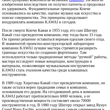
изобретения впоследствии он получил патенты и продолжал
их удерживать. Фундаментальные принципы Коичи
основывались на качестве, оценке музыки как искусства и
поиске совершенства. Эти принципы продолжают
воодушевлять компанию KAWAI и сегодня.
После смерти Коичи Каваи в 1955 году, его сын Шигеру
Кавай стал президентом компании, ему тогда было 33 года.
Он принял решение оставаться верным идеалам своего отца.
В знаменитой проектно-конструкторской лаборатории
компании KAWAI лучшие мастера стремятся расширить
границы искусства по созданию фортепиано. Там
используются только традиционные методы “ручной” работы,
мастера исследуют новые концепции, конструкции и
материалы, позволяющие музыкальным инструментам
KAWAI стать эталоном качества среди клавишных
инструментов.
В 1989 году Хиротака Кавай стал президентом компании, он
также остался верен традициям семьи и компании,
основанным его дедом. На сегодняшний день в компании
KAWAI работает приблизительно 6000 человек, а ее
производственная мощность составляет около 70000
инструментов в год. В 1980 году Шигеру открыл завод Ryuyo
Grand Piano Facility, который признан самым современным и