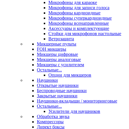
Микрофоны для караоке
Микрофоны для записи голоса
Микрофоны кардиоидные
Микрофоны суперкардиоидные
Микрофоны всенаправленные
Аксессуары и комплектующие
Стойки для микрофонов настольные
Ветрозащита
Микшерные пульты
FOH микшеры
Микшеры цифровые
Микшеры аналоговые
Микшеры с усилителем
Остальные...
Опции для микшеров
Наушники
Открытые наушники
Беспроводные наушники
Закрытые наушники
Наушники-вкладыши / мониторинговые
Остальные...
Усилители для наушников
Обработка звука
Компрессоры
Директ боксы