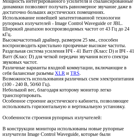
Мощность интегрированного усилителя и сбалансированные
динамики позволяют получать равномерное звучание даже в
достаточно больших акустических помещениях.
Использование новейшей запатентованной технологии
рупорных излучателей - Image Control Waveguide от JBL.
Широкий диапазон воспроизводимых частот от 43 Гц до 24
кГц.
Высокочастотный драйвер, размером 25 мм., способен
воспроизводить кристально прозрачные высокие частоты.
Раздельная система усиления НЧ - 41 Ватт (Класс D) и ВЧ - 41
Ватт (Класс D) для четкой передачи звучания всего спектра
звуковых частот.
Различные варианты входной коммутации, включающие в
себя балансные разьемы
XLR
и
TRS
.
Возможность использования различных схем электропитания
(100 - 240 В, 50/60 Гц).
Небольшой вес, благодаря которому монитор легко
транспортировать.
Особенное строение акустического кабинета, позволяющее
использовать горизонтальную и вертикальную установку.
Особенности строения рупорных излучателей:
В конструкции монитора использованы новые рупорные
излучатели Image Control Waveguide, которые были