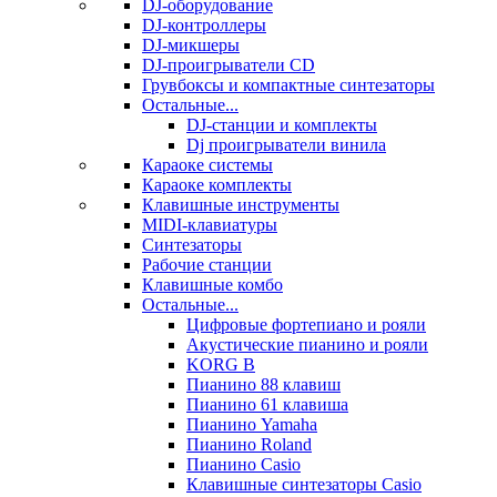
DJ-оборудование
DJ-контроллеры
DJ-микшеры
DJ-проигрыватели CD
Грувбоксы и компактные синтезаторы
Остальные...
DJ-станции и комплекты
Dj проигрыватели винила
Караоке системы
Караоке комплекты
Клавишные инструменты
MIDI-клавиатуры
Синтезаторы
Рабочие станции
Клавишные комбо
Остальные...
Цифровые фортепиано и рояли
Акустические пианино и рояли
KORG B
Пианино 88 клавиш
Пианино 61 клавиша
Пианино Yamaha
Пианино Roland
Пианино Casio
Клавишные синтезаторы Casio