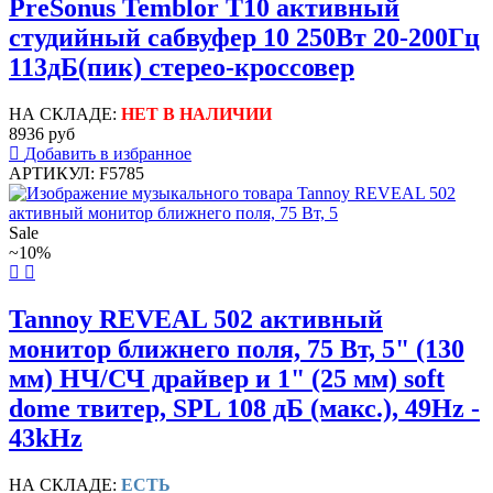
PreSonus Temblor T10 активный
студийный сабвуфер 10 250Вт 20-200Гц
113дБ(пик) стерео-кроссовер
НА СКЛАДЕ:
НЕТ В НАЛИЧИИ
8936 руб
Добавить в избранное
АРТИКУЛ: F5785
Sale
~10%
Tannoy REVEAL 502 активный
монитор ближнего поля, 75 Вт, 5" (130
мм) НЧ/СЧ драйвер и 1" (25 мм) soft
dome твитер, SPL 108 дБ (макс.), 49Hz -
43kHz
НА СКЛАДЕ:
ЕСТЬ