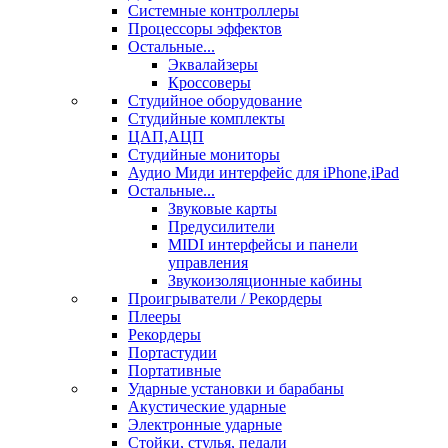
Системные контроллеры
Процессоры эффектов
Остальные...
Эквалайзеры
Кроссоверы
Студийное оборудование
Студийные комплекты
ЦАП,АЦП
Студийные мониторы
Аудио Миди интерфейс для iPhone,iPad
Остальные...
Звуковые карты
Предусилители
MIDI интерфейсы и панели
управления
Звукоизоляционные кабины
Проигрыватели / Рекордеры
Плееры
Рекордеры
Портастудии
Портативные
Ударные установки и барабаны
Акустические ударные
Электронные ударные
Стойки, стулья, педали