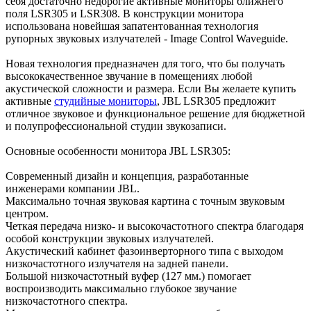
себя достаточно недорогие активные мониторы ближнего
поля LSR305 и LSR308. В конструкции монитора
использована новейшая запатентованная технология
рупорных звуковых излучателей - Image Control Waveguide.
Новая технология предназначен для того, что бы получать
высококачественное звучание в помещениях любой
акустической сложности и размера. Если Вы желаете купить
активные
студийные мониторы
, JBL LSR305 предложит
отличное звуковое и функциональное решение для бюджетной
и полупрофессиональной студии звукозаписи.
Основные особенности монитора JBL LSR305:
Современный дизайн и концепция, разработанные
инженерами компании JBL.
Максимально точная звуковая картина с точным звуковым
центром.
Четкая передача низко- и высокочастотного спектра благодаря
особой конструкции звуковых излучателей.
Акустический кабинет фазоинверторного типа с выходом
низкочастотного излучателя на задней панели.
Большой низкочастотный вуфер (127 мм.) помогает
воспроизводить максимально глубокое звучание
низкочастотного спектра.