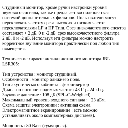
Студийный монитор, кроме ручки настройки уровня
звукового сигнала, так же предлагает воспользоваться
системой дополнительных фильтров. Пользователи могут
переключать частоту среза высоких и низких частот
переключателями LF и HF Trim. Срез низкочастотного спектра
составляет + 2 дБ, 0 и -2 дБ, срез высокочастотного фильтра +
2 дБ, 0 и -2 дБ. Используя эти фильтры можно настроить
корректное звучание монитора практически под любой тип
помещения.
Технические характеристики активного монитора JBL
LSR305:
Тип устройства : монитор студийный.
Особенности : монитор ближнего поля.
Тип акустического кабинета : фазоинвертор
Диапазон воспроизводимых частот : 43 Гц - 24 кГц.
Звуковое давление : 108 дБ (SPL-C-Weighted).
Максимальный уровень входного сигнала : +23 дБм.
Схема защиты электроники : активная схема.
Электромагнитное экранирование : есть (можно
устанавливать около компьютерных дисплеев).
Мощность : 80 Ватт (суммарная).