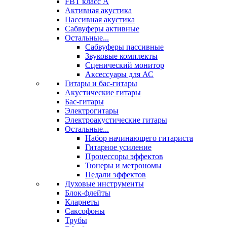
FBT класс А
Активная акустика
Пассивная акустика
Сабвуферы активные
Остальные...
Сабвуферы пассивные
Звуковые комплекты
Сценический монитор
Аксессуары для АС
Гитары и бас-гитары
Акустические гитары
Бас-гитары
Электрогитары
Электроакустические гитары
Остальные...
Набор начинающего гитариста
Гитарное усиление
Процессоры эффектов
Тюнеры и метрономы
Педали эффектов
Духовые инструменты
Блок-флейты
Кларнеты
Саксофоны
Трубы