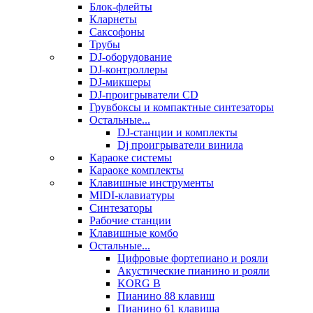
Блок-флейты
Кларнеты
Саксофоны
Трубы
DJ-оборудование
DJ-контроллеры
DJ-микшеры
DJ-проигрыватели CD
Грувбоксы и компактные синтезаторы
Остальные...
DJ-станции и комплекты
Dj проигрыватели винила
Караоке системы
Караоке комплекты
Клавишные инструменты
MIDI-клавиатуры
Синтезаторы
Рабочие станции
Клавишные комбо
Остальные...
Цифровые фортепиано и рояли
Акустические пианино и рояли
KORG B
Пианино 88 клавиш
Пианино 61 клавиша