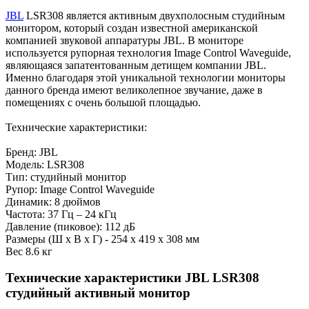
JBL
LSR308 является активным двухполосным студийным
монитором, который создан известной американской
компанией звуковой аппаратуры JBL. В мониторе
используется рупорная технология Image Control Waveguide,
являющаяся запатентованным детищем компании JBL.
Именно благодаря этой уникальной технологии мониторы
данного бренда имеют великолепное звучание, даже в
помещениях с очень большой площадью.
Технические характеристики:
Бренд: JBL
Модель: LSR308
Тип: студийный монитор
Рупор: Image Control Waveguide
Динамик: 8 дюймов
Частота: 37 Гц – 24 кГц
Давление (пиковое): 112 дБ
Размеры (Ш х В x Г) - 254 x 419 x 308 мм
Вес 8.6 кг
Технические характеристики JBL LSR308
студийный активный монитор