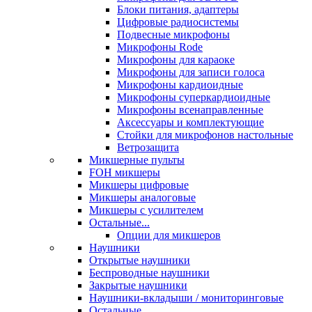
Блоки питания, адаптеры
Цифровые радиосистемы
Подвесные микрофоны
Микрофоны Rode
Микрофоны для караоке
Микрофоны для записи голоса
Микрофоны кардиоидные
Микрофоны суперкардиоидные
Микрофоны всенаправленные
Аксессуары и комплектующие
Стойки для микрофонов настольные
Ветрозащита
Микшерные пульты
FOH микшеры
Микшеры цифровые
Микшеры аналоговые
Микшеры с усилителем
Остальные...
Опции для микшеров
Наушники
Открытые наушники
Беспроводные наушники
Закрытые наушники
Наушники-вкладыши / мониторинговые
Остальные...