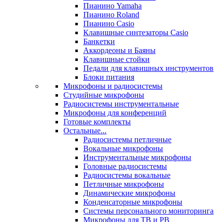
Пианино Yamaha
Пианино Roland
Пианино Casio
Клавишные синтезаторы Casio
Банкетки
Аккордеоны и Баяны
Клавишные стойки
Педали для клавишных инструментов
Блоки питания
Микрофоны и радиосистемы
Студийные микрофоны
Радиосистемы инструментальные
Микрофоны для конференций
Готовые комплекты
Остальные...
Радиосистемы петличные
Вокальные микрофоны
Инструментальные микрофоны
Головные радиосистемы
Радиосистемы вокальные
Петличные микрофоны
Динамические микрофоны
Конденсаторные микрофоны
Системы персонального мониторинга
Микрофоны для ТВ и РВ