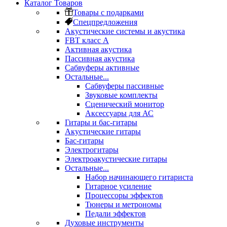
Каталог Товаров
Товары с подарками
Спецпредложения
Акустические системы и акустика
FBT класс А
Активная акустика
Пассивная акустика
Сабвуферы активные
Остальные...
Сабвуферы пассивные
Звуковые комплекты
Сценический монитор
Аксессуары для АС
Гитары и бас-гитары
Акустические гитары
Бас-гитары
Электрогитары
Электроакустические гитары
Остальные...
Набор начинающего гитариста
Гитарное усиление
Процессоры эффектов
Тюнеры и метрономы
Педали эффектов
Духовые инструменты