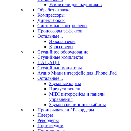
Усилители для наушников
Обработка звука
Компрессоры
Директ боксы
Системные контроллеры
Процессоры эффектов
Остальные...
Эквалайзеры
Кроссоверы
Студийное оборудование
Студийные комплекты
ЦАП,АЦП
Студийные мониторы
Аудио Миди интерфейс для iPhone,iPad
Остальные...
Звуковые карты
Предусилители
MIDI интерфейсы и панели
управления
Звукоизоляционные кабины
Проигрыватели / Рекордеры
Плееры
Рекордеры
Портастудии
Портативные