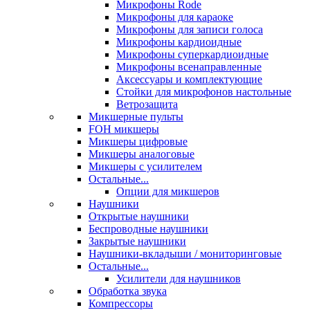
Микрофоны Rode
Микрофоны для караоке
Микрофоны для записи голоса
Микрофоны кардиоидные
Микрофоны суперкардиоидные
Микрофоны всенаправленные
Аксессуары и комплектующие
Стойки для микрофонов настольные
Ветрозащита
Микшерные пульты
FOH микшеры
Микшеры цифровые
Микшеры аналоговые
Микшеры с усилителем
Остальные...
Опции для микшеров
Наушники
Открытые наушники
Беспроводные наушники
Закрытые наушники
Наушники-вкладыши / мониторинговые
Остальные...
Усилители для наушников
Обработка звука
Компрессоры