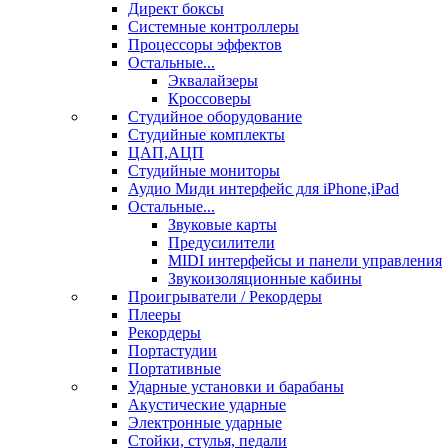
Директ боксы
Системные контроллеры
Процессоры эффектов
Остальные...
Эквалайзеры
Кроссоверы
Студийное оборудование
Студийные комплекты
ЦАП,АЦП
Студийные мониторы
Аудио Миди интерфейс для iPhone,iPad
Остальные...
Звуковые карты
Предусилители
MIDI интерфейсы и панели управления
Звукоизоляционные кабины
Проигрыватели / Рекордеры
Плееры
Рекордеры
Портастудии
Портативные
Ударные установки и барабаны
Акустические ударные
Электронные ударные
Стойки, стулья, педали