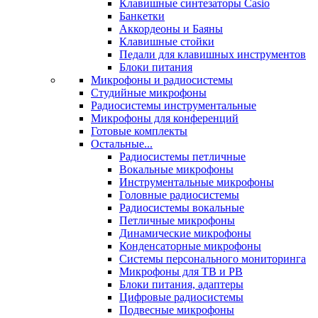
Клавишные синтезаторы Casio
Банкетки
Аккордеоны и Баяны
Клавишные стойки
Педали для клавишных инструментов
Блоки питания
Микрофоны и радиосистемы
Студийные микрофоны
Радиосистемы инструментальные
Микрофоны для конференций
Готовые комплекты
Остальные...
Радиосистемы петличные
Вокальные микрофоны
Инструментальные микрофоны
Головные радиосистемы
Радиосистемы вокальные
Петличные микрофоны
Динамические микрофоны
Конденсаторные микрофоны
Системы персонального мониторинга
Микрофоны для ТВ и РВ
Блоки питания, адаптеры
Цифровые радиосистемы
Подвесные микрофоны