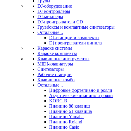
Трубы
DJ-оборудование
DJ-контроллеры
DJ-микшеры
DJ-проигрыватели CD
Грувбоксы и компактные синтезаторы
Остальные...
DJ-станции и комплекты
Dj проигрыватели винила
Караоке системы
Караоке комплекты
Клавишные инструменты
MIDI-клавиатуры
Синтезаторы
Рабочие станции
Клавишные комбо
Остальные...
Цифровые фортепиано и рояли
Акустические пианино и рояли
KORG B
Пианино 88 клавиш
Пианино 61 клавиша
Пианино Yamaha
Пианино Roland
Пианино Casio