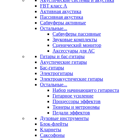
Акустические системы и акустика
FBT класс А
Активная акустика
Пассивная акустика
Сабвуферы активные
Остальные...
Сабвуферы пассивные
Звуковые комплекты
Сценический монитор
Аксессуары для АС
Гитары и бас-гитары
Акустические гитары
Бас-гитары
Электрогитары
Электроакустические гитары
Остальные...
Набор начинающего гитариста
Гитарное усиление
Процессоры эффектов
Тюнеры и метрономы
Педали эффектов
Духовые инструменты
Блок-флейты
Кларнеты
Саксофоны