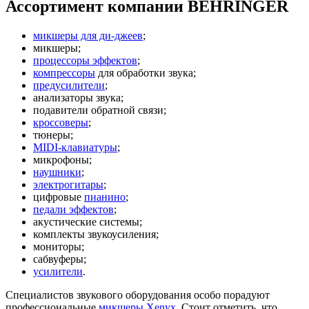
Ассортимент компании BEHRINGER
микшеры для ди-джеев
;
микшеры;
процессоры эффектов
;
компрессоры
для обработки звука;
предусилители
;
анализаторы звука;
подавители обратной связи;
кроссоверы
;
тюнеры;
MIDI-клавиатуры
;
микрофоны;
наушники
;
электрогитары
;
цифровые
пианино
;
педали эффектов
;
акустические системы;
комплекты звукоусиления;
мониторы;
сабвуферы;
усилители
.
Специалистов звукового оборудования особо порадуют
профессиональные
микшеры Xenyx
. Стоит отметить, что