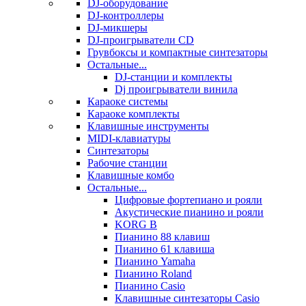
DJ-оборудование
DJ-контроллеры
DJ-микшеры
DJ-проигрыватели CD
Грувбоксы и компактные синтезаторы
Остальные...
DJ-станции и комплекты
Dj проигрыватели винила
Караоке системы
Караоке комплекты
Клавишные инструменты
MIDI-клавиатуры
Синтезаторы
Рабочие станции
Клавишные комбо
Остальные...
Цифровые фортепиано и рояли
Акустические пианино и рояли
KORG B
Пианино 88 клавиш
Пианино 61 клавиша
Пианино Yamaha
Пианино Roland
Пианино Casio
Клавишные синтезаторы Casio