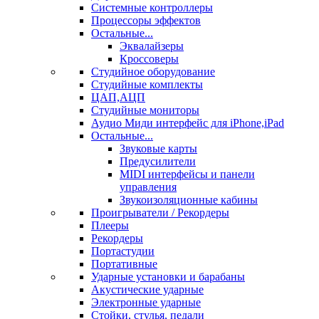
Системные контроллеры
Процессоры эффектов
Остальные...
Эквалайзеры
Кроссоверы
Студийное оборудование
Студийные комплекты
ЦАП,АЦП
Студийные мониторы
Аудио Миди интерфейс для iPhone,iPad
Остальные...
Звуковые карты
Предусилители
MIDI интерфейсы и панели
управления
Звукоизоляционные кабины
Проигрыватели / Рекордеры
Плееры
Рекордеры
Портастудии
Портативные
Ударные установки и барабаны
Акустические ударные
Электронные ударные
Стойки, стулья, педали