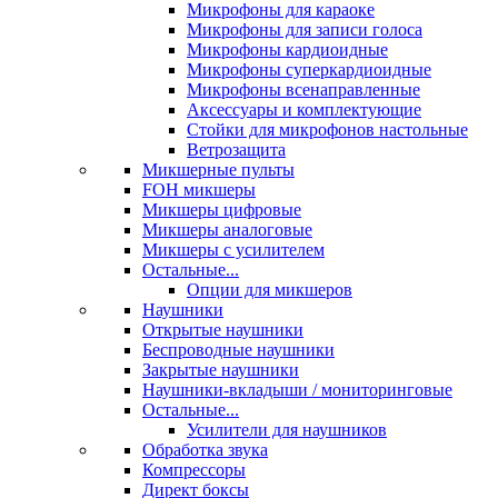
Микрофоны для караоке
Микрофоны для записи голоса
Микрофоны кардиоидные
Микрофоны суперкардиоидные
Микрофоны всенаправленные
Аксессуары и комплектующие
Стойки для микрофонов настольные
Ветрозащита
Микшерные пульты
FOH микшеры
Микшеры цифровые
Микшеры аналоговые
Микшеры с усилителем
Остальные...
Опции для микшеров
Наушники
Открытые наушники
Беспроводные наушники
Закрытые наушники
Наушники-вкладыши / мониторинговые
Остальные...
Усилители для наушников
Обработка звука
Компрессоры
Директ боксы