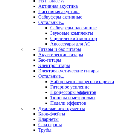
FBT класс А
Активная акустика
Пассивная акустика
Сабвуферы активные
Остальные...
Сабвуферы пассивные
Звуковые комплекты
Сценический монитор
Аксессуары для АС
Гитары и бас-гитары
Акустические гитары
Бас-гитары
Электрогитары
Электроакустические гитары
Остальные...
Набор начинающего гитариста
Гитарное усиление
Процессоры эффектов
Тюнеры и метрономы
Педали эффектов
Духовые инструменты
Блок-флейты
Кларнеты
Саксофоны
Трубы