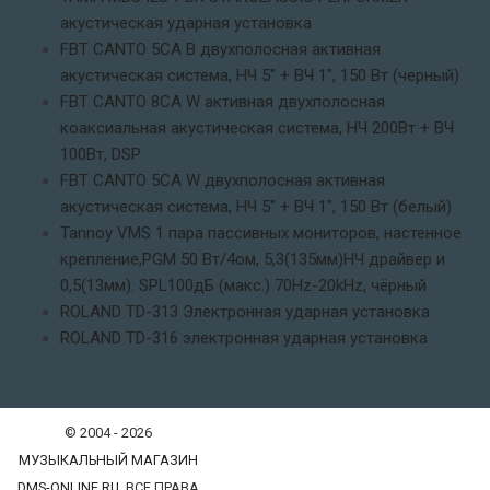
акустическая ударная установка
FBT CANTO 5CA B двухполосная активная
акустическая система, НЧ 5" + ВЧ 1", 150 Вт (черный)
FBT CANTO 8CA W активная двухполосная
коаксиальная акустическая система, НЧ 200Вт + ВЧ
100Вт, DSP
FBT CANTO 5CA W двухполосная активная
акустическая система, НЧ 5" + ВЧ 1", 150 Вт (белый)
Tannoy VMS 1 пара пассивных мониторов, настенное
крепление,PGM 50 Вт/4ом, 5,3(135мм)НЧ драйвер и
0,5(13мм). SPL100дБ (макс.) 70Hz-20kHz, чёрный
ROLAND TD-313 Электронная ударная установка
ROLAND TD-316 электронная ударная установка
© 2004 - 2026
МУЗЫКАЛЬНЫЙ МАГАЗИН
DMS-ONLINE.RU
. ВСЕ ПРАВА