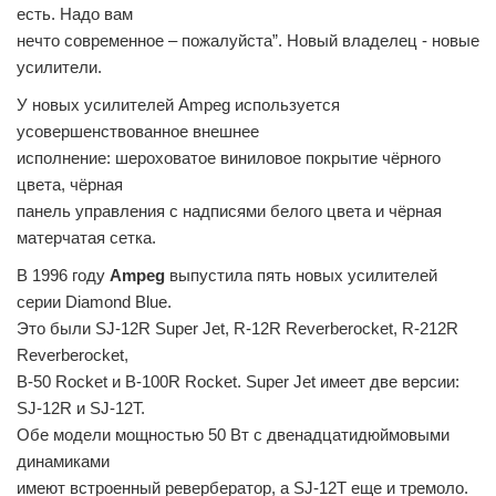
есть. Надо вам
нечто современное – пожалуйста”. Новый владелец - новые
усилители.
У новых усилителей Ampeg используется
усовершенствованное внешнее
исполнение: шероховатое виниловое покрытие чёрного
цвета, чёрная
панель управления с надписями белого цвета и чёрная
матерчатая сетка.
В 1996 году
Ampeg
выпустила пять новых усилителей
серии Diamond Blue.
Это были SJ-12R Super Jet, R-12R Reverberocket, R-212R
Reverberocket,
B-50 Rocket и B-100R Rocket. Super Jet имеет две версии:
SJ-12R и SJ-12Т.
Обе модели мощностью 50 Вт с двенадцатидюймовыми
динамиками
имеют встроенный ревербератор, а SJ-12Т еще и тремоло.