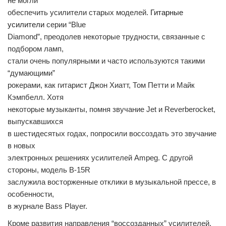
не могли
обеспечить усилители старых моделей.
Гитарные
усилители
серии “Blue
Diamond”, преодолев некоторые трудности, связанные с
подбором ламп,
стали очень популярными и часто используются такими
“думающими”
рокерами, как гитарист Джон Хиатт, Том Петти и Майк
Кэмпбелл. Хотя
некоторые музыканты, помня звучание Jet и Reverberocket,
выпускавшихся
в шестидесятых годах, попросили воссоздать это звучание
в новых
электронных решениях усилителей Ampeg. С другой
стороны, модель B-15R
заслужила восторженные отклики в музыкальной прессе, в
особенности,
в журнале Bass Player.
Кроме развития направления “воссозданных” усилителей,