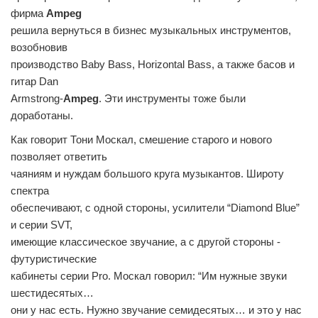
фирма
Ampeg
решила вернуться в бизнес музыкальных инструментов,
возобновив
производство Baby Bass, Horizontal Bass, а также басов и
гитар Dan
Armstrong-
Ampeg
. Эти инструменты тоже были
доработаны.
Как говорит Тони Москал, смешение старого и нового
позволяет ответить
чаяниям и нуждам большого круга музыкантов. Широту
спектра
обеспечивают, с одной стороны, усилители “Diamond Blue”
и серии SVT,
имеющие классическое звучание, а с другой стороны -
футуристические
кабинеты серии Pro. Москал говорил: “Им нужные звуки
шестидесятых…
они у нас есть. Нужно звучание семидесятых… и это у нас