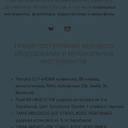
! У нас вы можете купить музыкальные инструменты с
доставкой по Москве и России, в том числе
клавишные
инструменты
,
фортепиано
,
радиосистемы и микрофоны
.
Новые поступления звукового
оборудования и музыкальных
инструментов
Yamaha CLP-645WA клавинова, 88 клавиш,
молоточковая, NWX, полифония 256, тембр 36,
Bluetooth
Pearl RSJ465C/C708 ударная установка из 5-и
барабанов, цвет Grindstone Sparkle + стойки и тарелки
TAMA MBS52RZS-DCF STARCLASSIC PERFORMER
ударная установка из 5-ти барабанов
TAMA MBS42S-PBK STARCLASSIC PERFORMER