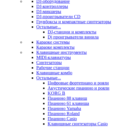
DJ-оборудование
DJ-контроллеры
DJ-микшеры
DJ-проигрыватели CD
Грувбоксы и компактные синтезаторы
Остальные...
DJ-станции и комплекты
Dj проигрыватели винила
Караоке системы
Караоке комплекты
Клавишные инструменты
MIDI-клавиатуры
Синтезаторы
Рабочие станции
Клавишные комбо
Остальные...
Цифровые фортепиано и рояли
Акустические пианино и рояли
KORG B
Пианино 88 клавиш
Пианино 61 клавиша
Пианино Yamaha
Пианино Roland
Пианино Casio
Клавишные синтезаторы Casio