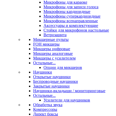
Микрофоны для караоке
Микрофоны для записи голоса
Микрофоны кардиоидные
Микрофоны суперкардиоидные
Микрофоны всенаправленные
Аксессуары и комплектующие
Стойки для микрофонов настольные
Ветрозащита
Микшерные пульты
FOH микшеры
Микшеры цифровые
Микшеры аналоговые
Микшеры с усилителем
Остальные...
Опции для микшеров
Наушники
Открытые наушники
Беспроводные наушники
Закрытые наушники
Наушники-вкладыши / мониторинговые
Остальные...
Усилители для наушников
Обработка звука
Компрессоры
Директ боксы