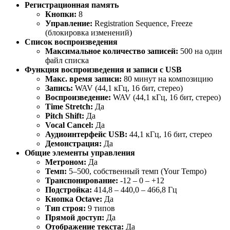
Регистрационная память
Кнопки:
8
Управление:
Registration Sequence, Freeze
(блокировка изменений)
Список воспроизведения
Максимальное количество записей:
500 на один
файл списка
Функция воспроизведения и записи с USB
Макс. время записи:
80 минут на композицию
Запись:
WAV (44,1 кГц, 16 бит, стерео)
Воспроизведение:
WAV (44,1 кГц, 16 бит, стерео)
Time Stretch:
Да
Pitch Shift:
Да
Vocal Cancel:
Да
Аудиоинтерфейс USB:
44,1 кГц, 16 бит, стерео
Демонстрация:
Да
Общие элементы управления
Метроном:
Да
Темп:
5–500, собственный темп (Your Tempo)
Транспонирование:
-12 – 0 – +12
Подстройка:
414,8 – 440,0 – 466,8 Гц
Кнопка Octave:
Да
Тип строя:
9 типов
Прямой доступ:
Да
Отображение текста:
Да