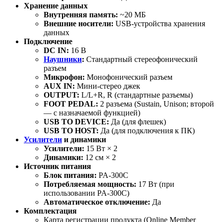
Хранение данных
Внутренняя память:
~20 МБ
Внешние носители:
USB-устройства хранения
данных
Подключение
DC IN:
16 В
Наушники
:
Стандартный стереофонический
разъем
Микрофон:
Монофонический разъем
AUX IN:
Мини-стерео джек
OUTPUT:
L/L+R, R (стандартные разъемы)
FOOT PEDAL:
2 разъема (Sustain, Unison; второй
— с назначаемой функцией)
USB TO DEVICE:
Да (для флешек)
USB TO HOST:
Да (для подключения к ПК)
Усилители
и динамики
Усилители:
15 Вт × 2
Динамики:
12 см × 2
Источник питания
Блок питания:
PA-300C
Потребляемая мощность:
17 Вт (при
использовании PA-300C)
Автоматическое отключение:
Да
Комплектация
Карта регистрации продукта (Online Member