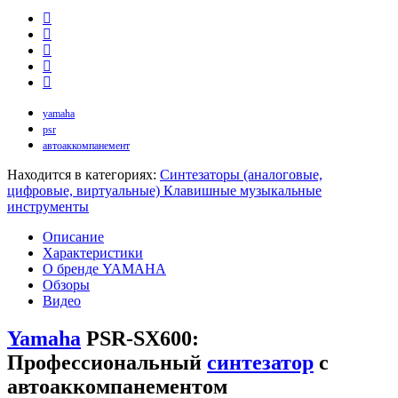
yamaha
psr
автоаккомпанемент
Находится в категориях:
Синтезаторы (аналоговые,
цифровые, виртуальные)
Клавишные музыкальные
инструменты
Описание
Характеристики
О бренде YAMAHA
Обзоры
Видео
Yamaha
PSR-SX600:
Профессиональный
синтезатор
с
автоаккомпанементом