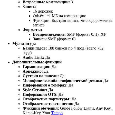
Встроенные композиции:
3
Запись:
16 дорожек
Объём: ~1 МБ на композицию
Функции: Быстрая запись, многодорожечная
запись
Форматы:
Воспроизведение:
SMF (формат 0, 1), XF
Запись:
SMF (формат 0)
Мультипэды
Банки пэдов:
188 банков по 4 пэда (всего 752
пэда)
Audio Link:
Да
Дополнительные функции
Гармонизация:
Да
Арпеджио:
Да
Сустейн на панели:
Да
Монофонический/полифонический режим:
Да
Информация о тембрах:
Да
Style Creator:
Да
Информация OTS:
Да
Отображение партитуры:
Да
Отображение текста песни:
Да
Функции обучения:
Guide Follow Lights, Any Key,
Karao-Key, Your
Tempo