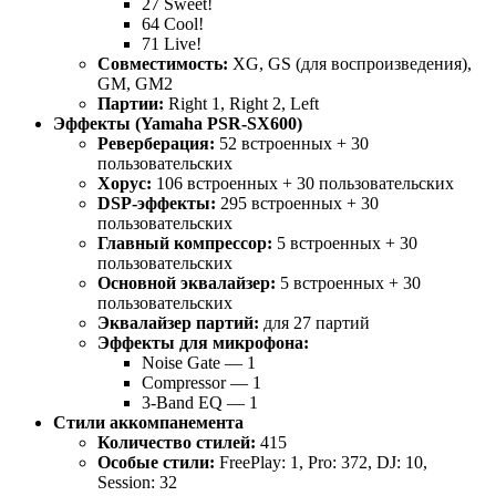
27 Sweet!
64 Cool!
71 Live!
Совместимость:
XG, GS (для воспроизведения),
GM, GM2
Партии:
Right 1, Right 2, Left
Эффекты (Yamaha PSR-SX600)
Реверберация:
52 встроенных + 30
пользовательских
Хорус:
106 встроенных + 30 пользовательских
DSP-эффекты:
295 встроенных + 30
пользовательских
Главный компрессор:
5 встроенных + 30
пользовательских
Основной эквалайзер:
5 встроенных + 30
пользовательских
Эквалайзер партий:
для 27 партий
Эффекты для микрофона:
Noise Gate — 1
Compressor — 1
3-Band EQ — 1
Стили аккомпанемента
Количество стилей:
415
Особые стили:
FreePlay: 1, Pro: 372, DJ: 10,
Session: 32