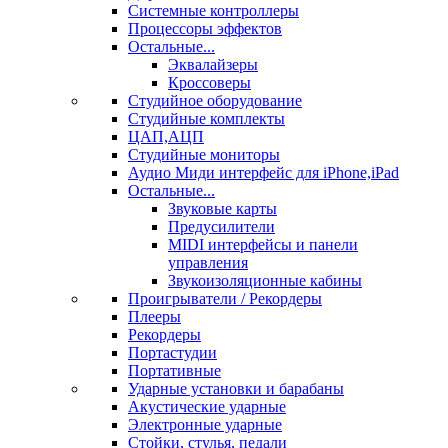
Системные контроллеры
Процессоры эффектов
Остальные...
Эквалайзеры
Кроссоверы
Студийное оборудование
Студийные комплекты
ЦАП,АЦП
Студийные мониторы
Аудио Миди интерфейс для iPhone,iPad
Остальные...
Звуковые карты
Предусилители
MIDI интерфейсы и панели
управления
Звукоизоляционные кабины
Проигрыватели / Рекордеры
Плееры
Рекордеры
Портастудии
Портативные
Ударные установки и барабаны
Акустические ударные
Электронные ударные
Стойки, стулья, педали