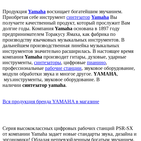
Продукция
Yamaha
восхищает богатейшим звучанием.
Приобретая себе инструмент
синтезатор
Yamaha
Вы
получаете качественный продукт, который прослужит Вам
долгие годы. Компания
Yamaha
основана в 1897 году
предпринимателем Торакусу Ямаха, как фабрика по
производству язычковых музыкальных инструментов. В
дальнейшем производственная линейка музыкальных
инструментов значительно расширилась. В настоящее время
компания
Yamaha
производит гитары, духовые, ударные
инструменты,
синтезаторы
, цифровые
пианино
,
профессиональные
рабочие станции
, звуковое оборудование,
модули обработки звука и многое другое.
YAMAHA
,
муз.инструменты, звуковое оборудование. В
наличии
синтезатор yamaha
.
Вся продукция бренда YAMAHA в магазине
Серия высококлассных цифровых рабочих станций PSR-SX
от компании Yamaha задает новые стандарты звука, дизайна и
эргономики! Обладая непревзойденным богатым звучанием,