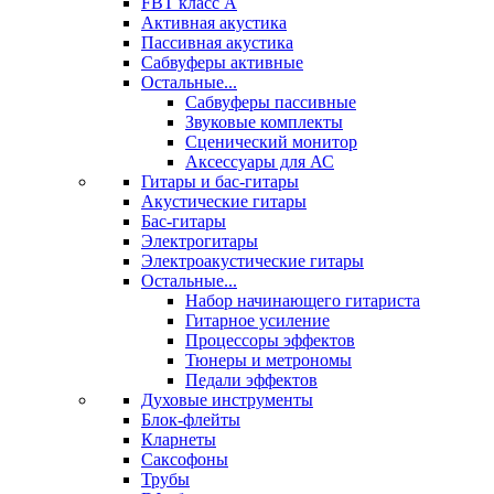
FBT класс А
Активная акустика
Пассивная акустика
Сабвуферы активные
Остальные...
Сабвуферы пассивные
Звуковые комплекты
Сценический монитор
Аксессуары для АС
Гитары и бас-гитары
Акустические гитары
Бас-гитары
Электрогитары
Электроакустические гитары
Остальные...
Набор начинающего гитариста
Гитарное усиление
Процессоры эффектов
Тюнеры и метрономы
Педали эффектов
Духовые инструменты
Блок-флейты
Кларнеты
Саксофоны
Трубы