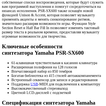
собственные списки воспроизведения, которые будут служить
вам программой выступления и помогут сосредоточиться на
нюансах исполнения. PSR-SX600 также оснащён новой
функцией Unison & Accent, которая позволяет музыканту
применять акценты и менять синкопирование ритмов,
значительно расширяя возможности игры. Функции Style
Section Reset и Half Bar Fill In позволяют изменять тактовый
размер текста в реальном времени, предоставляя музыканту
огромные возможности для творчества.
Ключевые особенности
синтезатора Yamaha PSR-SX600
61-клавишная чувствительная к касанию клавиатура
Расширенная полифония на 128 голосов
Впечатляющий набор из 850 тембров
Богатая библиотека из 415 стилей автоаккомпанемента
Встроенный секвенсор для записи и редактирования
Поддержка
USB
-MIDI для подключения к компьютеру
Высококачественный стереовыход
Цветной LCD-дисплей с подсветкой
Спецификация синтезатора Yamaha