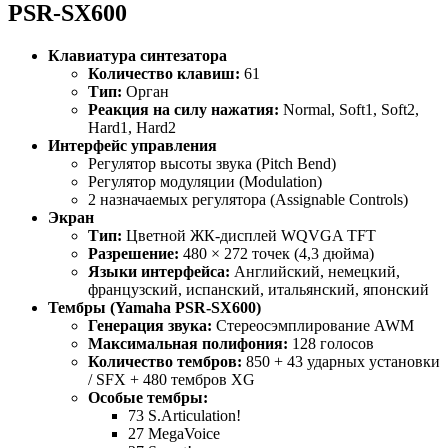
PSR-SX600
Клавиатура синтезатора
Количество клавиш:
61
Тип:
Орган
Реакция на силу нажатия:
Normal, Soft1, Soft2,
Hard1, Hard2
Интерфейс управления
Регулятор высоты звука (Pitch Bend)
Регулятор модуляции (Modulation)
2 назначаемых регулятора (Assignable Controls)
Экран
Тип:
Цветной ЖК-дисплей WQVGA TFT
Разрешение:
480 × 272 точек (4,3 дюйма)
Языки интерфейса:
Английский, немецкий,
французский, испанский, итальянский, японский
Тембры (Yamaha PSR-SX600)
Генерация звука:
Стереосэмплирование AWM
Максимальная полифония:
128 голосов
Количество тембров:
850 + 43 ударных установки
/ SFX + 480 тембров XG
Особые тембры:
73 S.Articulation!
27 MegaVoice