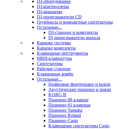
DJ-оборудование
DJ-контроллеры
DJ-микшеры
DJ-проигрыватели CD
Грувбоксы и компактные синтезаторы
Остальные...
DJ-станции и комплекты
Dj проигрыватели винила
Караоке системы
Караоке комплекты
Клавишные инструменты
MIDI-клавиатуры
Синтезаторы
Рабочие станции
Клавишные комбо
Остальные...
Цифровые фортепиано и рояли
Акустические пианино и рояли
KORG B
Пианино 88 клавиш
Пианино 61 клавиша
Пианино Yamaha
Пианино Roland
Пианино Casio
Клавишные синтезаторы Casio