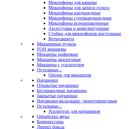
Микрофоны для караоке
Микрофоны для записи голоса
Микрофоны кардиоидные
Микрофоны суперкардиоидные
Микрофоны всенаправленные
Аксессуары и комплектующие
Стойки для микрофонов настольные
Ветрозащита
Микшерные пульты
FOH микшеры
Микшеры цифровые
Микшеры аналоговые
Микшеры с усилителем
Остальные...
Опции для микшеров
Наушники
Открытые наушники
Беспроводные наушники
Закрытые наушники
Наушники-вкладыши / мониторинговые
Остальные...
Усилители для наушников
Обработка звука
Компрессоры
Директ боксы