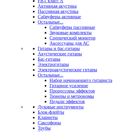
FBT класс А
Активная акустика
Пассивная акустика
Сабвуферы активные
Остальные...
Сабвуферы пассивные
Звуковые комплекты
Сценический монитор
Аксессуары для АС
Гитары и бас-гитары
Акустические гитары
Бас-гитары
Электрогитары
Электроакустические гитары
Остальные...
Набор начинающего гитариста
Гитарное усиление
Процессоры эффектов
Тюнеры и метрономы
Педали эффектов
Духовые инструменты
Блок-флейты
Кларнеты
Саксофоны
Трубы