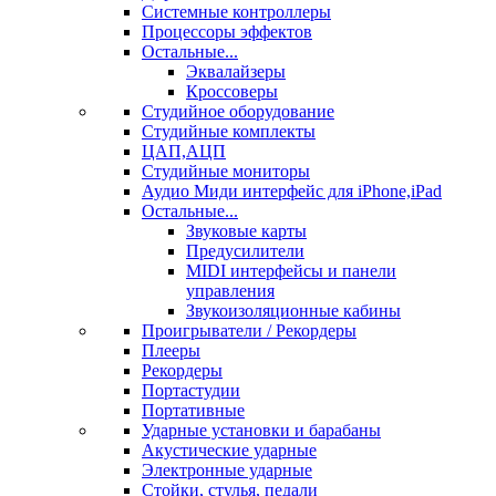
Системные контроллеры
Процессоры эффектов
Остальные...
Эквалайзеры
Кроссоверы
Студийное оборудование
Студийные комплекты
ЦАП,АЦП
Студийные мониторы
Аудио Миди интерфейс для iPhone,iPad
Остальные...
Звуковые карты
Предусилители
MIDI интерфейсы и панели
управления
Звукоизоляционные кабины
Проигрыватели / Рекордеры
Плееры
Рекордеры
Портастудии
Портативные
Ударные установки и барабаны
Акустические ударные
Электронные ударные
Стойки, стулья, педали