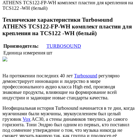
ATHENS TCS122-FP-WH комплект пластин для крепления на
TCS122 -WH (белый)
Технические характеристики Turbosound
ATHENS TCS122-FP-WH комплект пластин для
крепления на TCS122 -WH (белый)
Производитель:
TURBOSOUND
Единица измерения
шт
На протяжении последних 40 лет
Turbosound
регулярно
демонстрирует инновации и лидерство в мире
профессионального аудио класса High end, производя
знаковые продукты, влияющие на формирование всей
индустрии и задающие новые стандарты качества.
Неофициальная история Turbosound начинается в те дни, когда
мужчинами были мужчины, звукоусилением был целый
грузовик
Vox
AC30, а стены динамиков тянулись до самого
горизонта. Тони Эндрю был одним из первых, кто поставил
под сомнение утверждение о том, что музыка никогда не
сможет звучать вживую так, как группа и продюсер её