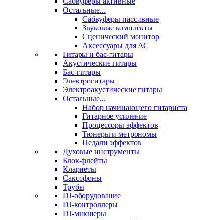
Сабвуферы активные
Остальные...
Сабвуферы пассивные
Звуковые комплекты
Сценический монитор
Аксессуары для АС
Гитары и бас-гитары
Акустические гитары
Бас-гитары
Электрогитары
Электроакустические гитары
Остальные...
Набор начинающего гитариста
Гитарное усиление
Процессоры эффектов
Тюнеры и метрономы
Педали эффектов
Духовые инструменты
Блок-флейты
Кларнеты
Саксофоны
Трубы
DJ-оборудование
DJ-контроллеры
DJ-микшеры