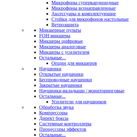
Микрофоны суперкардиоидные
Микрофоны всенаправленные
Аксессуары и комплектующие
Стойки для микрофонов настольные
Ветрозащита
Микшерные пульты
FOH микшеры
Микшеры цифровые
Микшеры аналоговые
Микшеры с усилителем
Остальные...
Опции для микшеров
Наушники
Открытые наушники
Беспроводные наушники
Закрытые наушники
Наушники-вкладыши / мониторинговые
Остальные...
Усилители для наушников
Обработка звука
Компрессоры
Директ боксы
Системные контроллеры
Процессоры эффектов
Остальные...