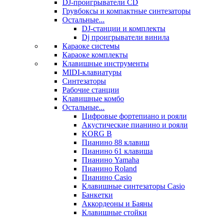
DJ-проигрыватели CD
Грувбоксы и компактные синтезаторы
Остальные...
DJ-станции и комплекты
Dj проигрыватели винила
Караоке системы
Караоке комплекты
Клавишные инструменты
MIDI-клавиатуры
Синтезаторы
Рабочие станции
Клавишные комбо
Остальные...
Цифровые фортепиано и рояли
Акустические пианино и рояли
KORG B
Пианино 88 клавиш
Пианино 61 клавиша
Пианино Yamaha
Пианино Roland
Пианино Casio
Клавишные синтезаторы Casio
Банкетки
Аккордеоны и Баяны
Клавишные стойки