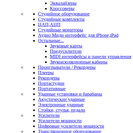
Эквалайзеры
Кроссоверы
Студийное оборудование
Студийные комплекты
ЦАП,АЦП
Студийные мониторы
Аудио Миди интерфейс для iPhone,iPad
Остальные...
Звуковые карты
Предусилители
MIDI интерфейсы и панели управления
Звукоизоляционные кабины
Проигрыватели / Рекордеры
Плееры
Рекордеры
Портастудии
Портативные
Ударные установки и барабаны
Акустические ударные
Электронные ударные
Стойки, стулья, педали
Усилители
Усилители мощности
Цифровые усилители мощности
Трансляционное оборудование