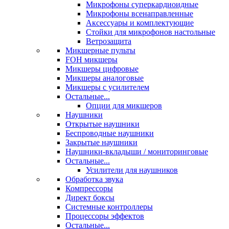
Микрофоны суперкардиоидные
Микрофоны всенаправленные
Аксессуары и комплектующие
Стойки для микрофонов настольные
Ветрозащита
Микшерные пульты
FOH микшеры
Микшеры цифровые
Микшеры аналоговые
Микшеры с усилителем
Остальные...
Опции для микшеров
Наушники
Открытые наушники
Беспроводные наушники
Закрытые наушники
Наушники-вкладыши / мониторинговые
Остальные...
Усилители для наушников
Обработка звука
Компрессоры
Директ боксы
Системные контроллеры
Процессоры эффектов
Остальные...