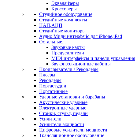
Эквалайзеры
Кроссоверы
Студийное оборудование
Студийные комплекты
ЦАП,АЦП
Студийные мониторы
Аудио Миди интерфейс для iPhone,iPad
Остальные...
Звуковые карты
Предусилители
MIDI интерфейсы и панели управления
Звукоизоляционные кабины
Проигрыватели / Рекордеры
Плееры
Рекордеры
Портастудии
Портативные
Ударные установки и барабаны
Акустические ударные
Электронные ударные
Стойки, стулья, педали
Усилители
Усилители мощности
Цифровые усилители мощности
Трансляционное оборудование