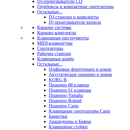
DJ-проигрыватели CD
Грувбоксы и компактные синтезаторы
Остальные...
DJ-станции и комплекты
Dj проигрыватели винила
Караоке системы
Караоке комплекты
Клавишные инструменты
MIDI-клавиатуры
Синтезаторы
Рабочие станции
Клавишные комбо
Остальные...
Цифровые фортепиано и рояли
Акустические пианино и рояли
KORG B
Пианино 88 клавиш
Пианино 61 клавиша
Пианино Yamaha
Пианино Roland
Пианино Casio
Клавишные синтезаторы Casio
Банкетки
Аккордеоны и Баяны
Клавишные стойки