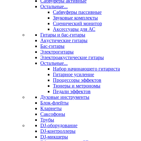
Сабвуферы активные
Остальные...
Сабвуферы пассивные
Звуковые комплекты
Сценический монитор
Аксессуары для АС
Гитары и бас-гитары
Акустические гитары
Бас-гитары
Электрогитары
Электроакустические гитары
Остальные...
Набор начинающего гитариста
Гитарное усиление
Процессоры эффектов
Тюнеры и метрономы
Педали эффектов
Духовые инструменты
Блок-флейты
Кларнеты
Саксофоны
Трубы
DJ-оборудование
DJ-контроллеры
DJ-микшеры