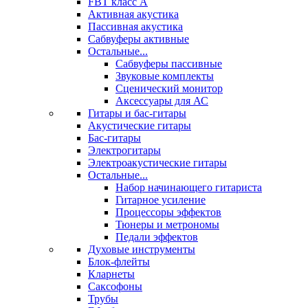
FBT класс А
Активная акустика
Пассивная акустика
Сабвуферы активные
Остальные...
Сабвуферы пассивные
Звуковые комплекты
Сценический монитор
Аксессуары для АС
Гитары и бас-гитары
Акустические гитары
Бас-гитары
Электрогитары
Электроакустические гитары
Остальные...
Набор начинающего гитариста
Гитарное усиление
Процессоры эффектов
Тюнеры и метрономы
Педали эффектов
Духовые инструменты
Блок-флейты
Кларнеты
Саксофоны
Трубы