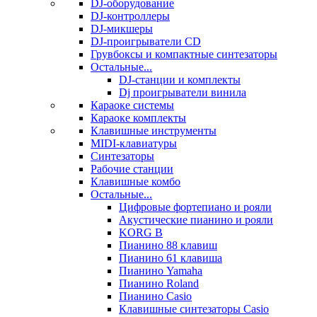
DJ-оборудование
DJ-контроллеры
DJ-микшеры
DJ-проигрыватели CD
Грувбоксы и компактные синтезаторы
Остальные...
DJ-станции и комплекты
Dj проигрыватели винила
Караоке системы
Караоке комплекты
Клавишные инструменты
MIDI-клавиатуры
Синтезаторы
Рабочие станции
Клавишные комбо
Остальные...
Цифровые фортепиано и рояли
Акустические пианино и рояли
KORG B
Пианино 88 клавиш
Пианино 61 клавиша
Пианино Yamaha
Пианино Roland
Пианино Casio
Клавишные синтезаторы Casio