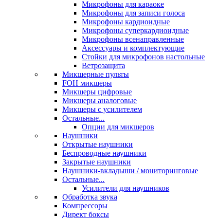
Микрофоны для караоке
Микрофоны для записи голоса
Микрофоны кардиоидные
Микрофоны суперкардиоидные
Микрофоны всенаправленные
Аксессуары и комплектующие
Стойки для микрофонов настольные
Ветрозащита
Микшерные пульты
FOH микшеры
Микшеры цифровые
Микшеры аналоговые
Микшеры с усилителем
Остальные...
Опции для микшеров
Наушники
Открытые наушники
Беспроводные наушники
Закрытые наушники
Наушники-вкладыши / мониторинговые
Остальные...
Усилители для наушников
Обработка звука
Компрессоры
Директ боксы