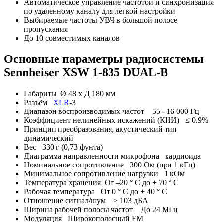
Автоматическое управление частотой и синхронизация
по удаленному каналу для легкой настройки
Выбираемые частоты УВЧ в большой полосе
пропускания
До 10 совместимых каналов
Основные параметры радиосистемы
Sennheiser XSW 1-835 DUAL-B
Габариты Ø 48 х Д 180 мм
Разъём
XLR
-3
Диапазон воспроизводимых частот 55 - 16 000 Гц
Коэффициент нелинейных искажений (КНИ) ≤ 0.9%
Принцип преобразования, акустический тип
динамический
Вес 330 г (0,73 фунта)
Диаграмма направленности микрофона кардиоида
Номинальное сопротивление 300 Ом (при 1 кГц)
Минимальное сопротивление нагрузки 1 кОм
Температура хранения От –20 ° C до + 70 ° C
Рабочая температура От 0 ° C до + 40 ° C
Отношение сигнал/шум ≥ 103 дБА
Ширина рабочей полосы частот До 24 МГц
Модуляция Широкополосный FM