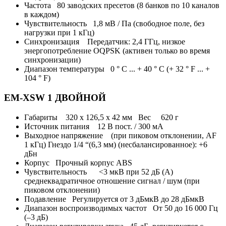
Частота 80 заводских пресетов (8 банков по 10 каналов
в каждом)
Чувствительность 1,8 мВ / Па (свободное поле, без
нагрузки при 1 кГц)
Синхронизация Передатчик: 2,4 ГГц, низкое
энергопотребление OQPSK (активен только во время
синхронизации)
Диапазон температуры 0 ° C ... + 40 ° C (+ 32 ° F ... +
104 ° F)
EM-XSW 1 ДВОЙНОЙ
Габариты 320 х 126,5 х 42 мм Вес 620 г
Источник питания 12 В пост. / 300 мА
Выходное напряжение (при пиковом отклонении, AF
1 кГц) Гнездо 1/4 “(6,3 мм) (несбалансированное): +6
дБн
Корпус Прочный корпус ABS
Чувствительность <3 мкВ при 52 дБ (A)
среднеквадратичное отношение сигнал / шум (при
пиковом отклонении)
Подавление Регулируется от 3 дБмкВ до 28 дБмкВ
Диапазон воспроизводимых частот От 50 до 16 000 Гц
(–3 дБ)