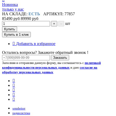
Новинка
только у нас
НА СКЛАДЕ:
ЕСТЬ
АРТИКУЛ: 77857
85490 руб
89990 руб
шт
+
–
Купить
Купить в 1 клик
Добавить в избранное
Остались вопросы? Закажите обратный звонок !
Заказать
Заполняя и отправляя данную форму, вы соглашаетесь с
политикой
конфиденциальности персональных данных
и даю
согласие на
обработку персональных данных
sennheiser
радиосистема