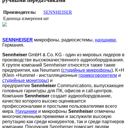
ручными передатчиками
Производитель:
SENNHEISER
Единица измерения
шт
SENNHEISER
микрофоны, радиосистемы,
наушники
,
Германия.
Sennheiser
GmbH & Co. KG - один из мировых лидеров в
производстве высококачественного аудиооборудования.
К группе компаний Sennheiser относятся также такие
предприятия, как Neumann (
студийные микрофоны
), K+H
(Klein +Hummel - инсталляционные
громкоговорители
и
студийные мониторы
) и
предприятие
Sennheiser
Communications, выпускающее
головные гарнитуры для ПК, офисов и call-центров.
Компания
Sennheiser
создает аудиооборудование,
качество которого высоко оценивается
профессионалами и простыми пользователями всего
мира.
Наушники
и микрофоны
Sennheiser
отмечены
многочисленными премиями и заслужили высокую
репутацию как среди конкурентов, так и среди партнеров
компании. Продукция Sennheiser помогает людям