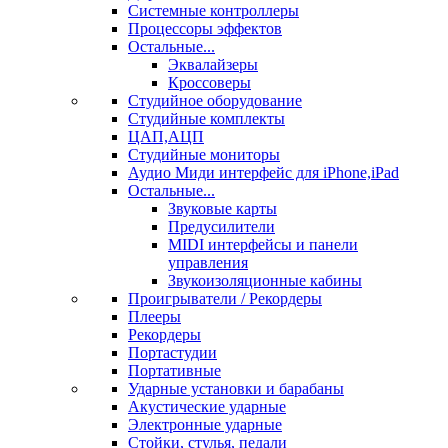
Системные контроллеры
Процессоры эффектов
Остальные...
Эквалайзеры
Кроссоверы
Студийное оборудование
Студийные комплекты
ЦАП,АЦП
Студийные мониторы
Аудио Миди интерфейс для iPhone,iPad
Остальные...
Звуковые карты
Предусилители
MIDI интерфейсы и панели
управления
Звукоизоляционные кабины
Проигрыватели / Рекордеры
Плееры
Рекордеры
Портастудии
Портативные
Ударные установки и барабаны
Акустические ударные
Электронные ударные
Стойки, стулья, педали