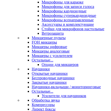
Микрофоны для караоке
Микрофоны для записи голоса
Микрофоны кардиоидные
Микрофоны суперкардиоидные
Микрофоны всенаправленные
Аксессуары и комплектующие
Стойки для микрофонов настольные
Ветрозащита
Микшерные пульты
FOH микшеры
Микшеры цифровые
Микшеры аналоговые
Микшеры с усилителем
Остальные...
Опции для микшеров
Наушники
Открытые наушники
Беспроводные наушники
Закрытые наушники
Наушники-вкладыши / мониторинговые
Остальные...
Усилители для наушников
Обработка звука
Компрессоры
Директ боксы