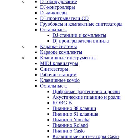
DJ-оборудование
DJ-контроллеры
DJ-микшеры
DJ-проигрыватели CD
Грувбоксы и компактные синтезаторы
Остальные...
DJ-станции и комплекты
Dj проигрыватели винила
Караоке системы
Караоке комплекты
Клавишные инструменты
MIDI-клавиатуры
Синтезаторы
Рабочие станции
Клавишные комбо
Остальные...
Цифровые фортепиано и рояли
Акустические пианино и рояли
KORG B
Пианино 88 клавиш
Пианино 61 клавиша
Пианино Yamaha
Пианино Roland
Пианино Casio
Клавишные синтезаторы Casio