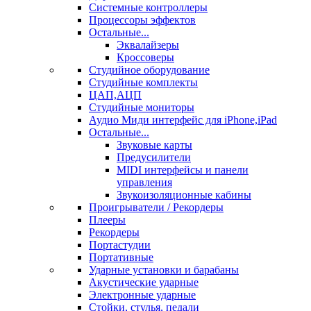
Системные контроллеры
Процессоры эффектов
Остальные...
Эквалайзеры
Кроссоверы
Студийное оборудование
Студийные комплекты
ЦАП,АЦП
Студийные мониторы
Аудио Миди интерфейс для iPhone,iPad
Остальные...
Звуковые карты
Предусилители
MIDI интерфейсы и панели
управления
Звукоизоляционные кабины
Проигрыватели / Рекордеры
Плееры
Рекордеры
Портастудии
Портативные
Ударные установки и барабаны
Акустические ударные
Электронные ударные
Стойки, стулья, педали