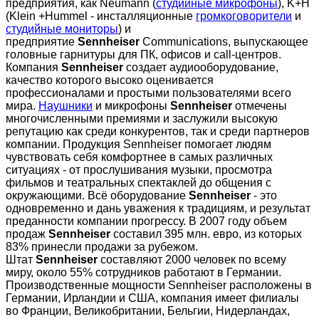
предприятия, как Neumann (
студийные микрофоны
), K+H
(Klein +Hummel - инсталляционные
громкоговорители
и
студийные мониторы
) и
предприятие
Sennheiser
Communications, выпускающее
головные гарнитуры для ПК, офисов и call-центров.
Компания
Sennheiser
создает аудиооборудование,
качество которого высоко оценивается
профессионалами и простыми пользователями всего
мира.
Наушники
и микрофоны
Sennheiser
отмечены
многочисленными премиями и заслужили высокую
репутацию как среди конкурентов, так и среди партнеров
компании. Продукция Sennheiser помогает людям
чувствовать себя комфортнее в самых различных
ситуациях - от прослушивания музыки, просмотра
фильмов и театральных спектаклей до общения с
окружающими. Всё оборудование
Sennheiser
- это
одновременно и дань уважения к традициям, и результат
преданности компании прогрессу. В 2007 году объем
продаж
Sennheiser
составил 395 млн. евро, из которых
83% принесли продажи за рубежом.
Штат
Sennheiser
составляют 2000 человек по всему
миру, около 55% сотрудников работают в Германии.
Производственные мощности Sennheiser расположены в
Германии, Ирландии и США, компания имеет филиалы
во Франции, Великобритании, Бельгии, Нидерландах,