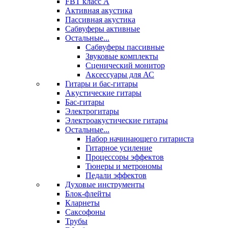
FBT класс А
Активная акустика
Пассивная акустика
Сабвуферы активные
Остальные...
Сабвуферы пассивные
Звуковые комплекты
Сценический монитор
Аксессуары для АС
Гитары и бас-гитары
Акустические гитары
Бас-гитары
Электрогитары
Электроакустические гитары
Остальные...
Набор начинающего гитариста
Гитарное усиление
Процессоры эффектов
Тюнеры и метрономы
Педали эффектов
Духовые инструменты
Блок-флейты
Кларнеты
Саксофоны
Трубы