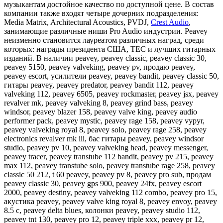
музыкантам достойное качество по доступной цене. В состав
компании также входят четыре дочерних подразделения:
Media Matrix, Architectural Acoustics, PVDJ,
Crest Audio
,
занимающие различные ниши Pro Audio индустрии. Peavey
неизменно становится лауреатом различных наград, среди
которых: награды президента США, TEC и лучших гитарных
изданий. В наличии peavey, peavey classic, peavey classic 30,
peavey 5150, peavey valveking, peavey pv, продаю peavey,
peavey escort, усилители peavey, peavey bandit, peavey classic 50,
гитары peavey, peavey predator, peavey bandit 112, peavey
valveking 112, peavey 6505, peavey rockmaster, peavey jsx, peavey
revalver mk, peavey valveking 8, peavey grind bass, peavey
windsor, peavey blazer 158, peavey valve king, peavey audio
performer pack, peavey mystic, peavey rage 158, peavey vypyr,
peavey valveking royal 8, peavey solo, peavey rage 258, peavey
electronics revalver mk iii, бас гитары peavey, peavey windsor
studio, peavey pv 10, peavey valveking head, peavey messenger,
peavey tracer, peavey transtube 112 bandit, peavey pv 215, peavey
max 112, peavey transtube solo, peavey transtube rage 258, peavey
classic 50 212, t 60 peavey, peavey pv 8, peavey pro sub, продам
peavey classic 30, peavey gps 900, peavey 24fx, peavey escort
2000, peavey destiny, peavey valveking 112 combo, peavey pro 15,
акустика peavey, peavey valve king royal 8, peavey envoy, peavey
8.5 c, peavey delta blues, колонки peavey, peavey studio 112,
peavey tnt 130, peavey pro 12, peavey triple xxx, peavey pr 12,