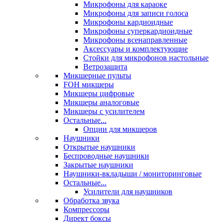
Микрофоны для караоке
Микрофоны для записи голоса
Микрофоны кардиоидные
Микрофоны суперкардиоидные
Микрофоны всенаправленные
Аксессуары и комплектующие
Стойки для микрофонов настольные
Ветрозащита
Микшерные пульты
FOH микшеры
Микшеры цифровые
Микшеры аналоговые
Микшеры с усилителем
Остальные...
Опции для микшеров
Наушники
Открытые наушники
Беспроводные наушники
Закрытые наушники
Наушники-вкладыши / мониторинговые
Остальные...
Усилители для наушников
Обработка звука
Компрессоры
Директ боксы