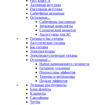
FBT класс А
Активная акустика
Пассивная акустика
Сабвуферы активные
Остальные...
Сабвуферы пассивные
Звуковые комплекты
Сценический монитор
Аксессуары для АС
Гитары и бас-гитары
Акустические гитары
Бас-гитары
Электрогитары
Электроакустические гитары
Остальные...
Набор начинающего гитариста
Гитарное усиление
Процессоры эффектов
Тюнеры и метрономы
Педали эффектов
Духовые инструменты
Блок-флейты
Кларнеты
Саксофоны
Трубы