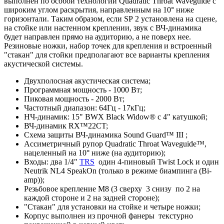
выполнен по особой технологии Quadratic Throat Waveguide с
широким углом раскрытия, направленным на 10° ниже
горизонтали. Таким образом, если SP 2 установлена на сцене,
на стойке или настенном креплении, звук с ВЧ-динамика
будет направлен прямо на аудиторию, а не поверх нее.
Резиновые ножки, набор точек для крепления и встроенный
"стакан" для стойки предполагают все варианты крепления
акустической системы.
Двухполосная акустическая система;
Программная мощность - 1000 Вт;
Пиковая мощность - 2000 Вт;
Частотный диапазон: 64Гц - 17кГц;
НЧ-динамик: 15" BWX Black Widow® с 4" катушкой;
ВЧ-динамик RX™22CT;
Схема защиты ВЧ-динамика Sound Guard™ III ;
Ассиметричный рупор Quadratic Throat Waveguide™,
нацеленный на 10° ниже (на аудиторию);
Входы: два 1/4"
TRS
один 4-пиновый Twist Lock и один
Neutrik NL4 SpeakOn (только в режиме биампинга (Bi-
amp));
Резьбовоe крепление М8 (3 сверху 3 снизу по 2 на
каждой стороне и 2 на задней стороне);
"Стакан" для установки на стойке и четыре ножки;
Корпус выполнен из прочной фанеры текстурно