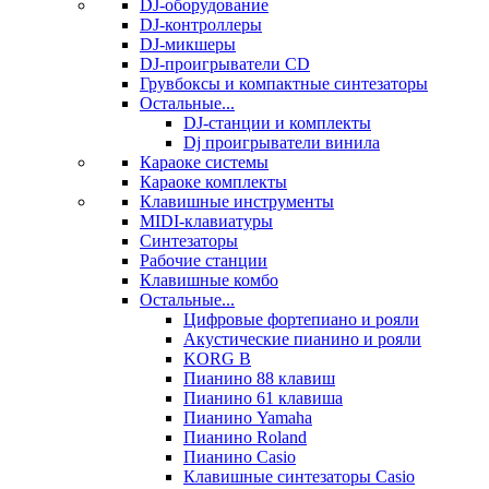
DJ-оборудование
DJ-контроллеры
DJ-микшеры
DJ-проигрыватели CD
Грувбоксы и компактные синтезаторы
Остальные...
DJ-станции и комплекты
Dj проигрыватели винила
Караоке системы
Караоке комплекты
Клавишные инструменты
MIDI-клавиатуры
Синтезаторы
Рабочие станции
Клавишные комбо
Остальные...
Цифровые фортепиано и рояли
Акустические пианино и рояли
KORG B
Пианино 88 клавиш
Пианино 61 клавиша
Пианино Yamaha
Пианино Roland
Пианино Casio
Клавишные синтезаторы Casio