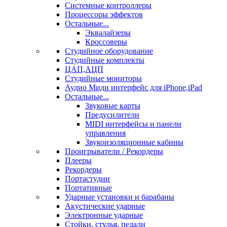
Системные контроллеры
Процессоры эффектов
Остальные...
Эквалайзеры
Кроссоверы
Студийное оборудование
Студийные комплекты
ЦАП,АЦП
Студийные мониторы
Аудио Миди интерфейс для iPhone,iPad
Остальные...
Звуковые карты
Предусилители
MIDI интерфейсы и панели
управления
Звукоизоляционные кабины
Проигрыватели / Рекордеры
Плееры
Рекордеры
Портастудии
Портативные
Ударные установки и барабаны
Акустические ударные
Электронные ударные
Стойки, стулья, педали