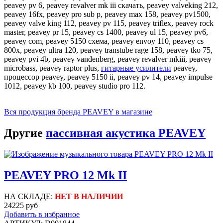
peavey pv 6, peavey revalver mk iii скачать, peavey valveking 212,
peavey 16fx, peavey pro sub p, peavey max 158, peavey pv1500,
peavey valve king 112, peavey pv 115, peavey triflex, peavey rock
master, peavey pr 15, peavey cs 1400, peavey ul 15, peavey pv6,
peavey com, peavey 5150 схема, peavey envoy 110, peavey cs
800x, peavey ultra 120, peavey transtube rage 158, peavey tko 75,
peavey pvi 4b, peavey vandenberg, peavey revalver mkiii, peavey
microbass, peavey raptor plus,
гитарные усилители
peavey,
процессор peavey, peavey 5150 ii, peavey pv 14, peavey impulse
1012, peavey kb 100, peavey studio pro 112.
Вся продукция бренда PEAVEY в магазине
Другие
пассивная акустика PEAVEY
PEAVEY PRO 12 Mk II
НА СКЛАДЕ:
НЕТ В НАЛИЧИИ
24225 руб
Добавить в избранное