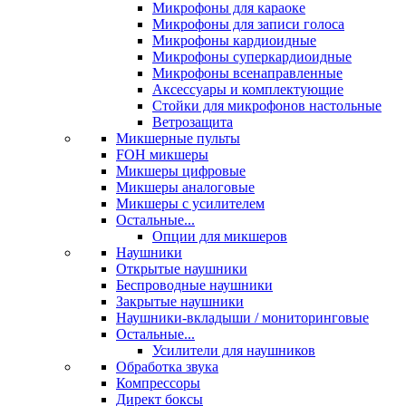
Микрофоны для караоке
Микрофоны для записи голоса
Микрофоны кардиоидные
Микрофоны суперкардиоидные
Микрофоны всенаправленные
Аксессуары и комплектующие
Стойки для микрофонов настольные
Ветрозащита
Микшерные пульты
FOH микшеры
Микшеры цифровые
Микшеры аналоговые
Микшеры с усилителем
Остальные...
Опции для микшеров
Наушники
Открытые наушники
Беспроводные наушники
Закрытые наушники
Наушники-вкладыши / мониторинговые
Остальные...
Усилители для наушников
Обработка звука
Компрессоры
Директ боксы