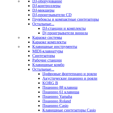
DJ-оборудование
DJ-контроллеры
DJ-микшеры
DJ-проигрыватели CD
Грувбоксы и компактные синтезаторы
Остальные...
DJ-станции и комплекты
Dj проигрыватели винила
Караоке системы
Караоке комплекты
Клавишные инструменты
MIDI-клавиатуры
Синтезаторы
Рабочие станции
Клавишные комбо
Остальные...
Цифровые фортепиано и рояли
Акустические пианино и рояли
KORG B
Пианино 88 клавиш
Пианино 61 клавиша
Пианино Yamaha
Пианино Roland
Пианино Casio
Клавишные синтезаторы Casio