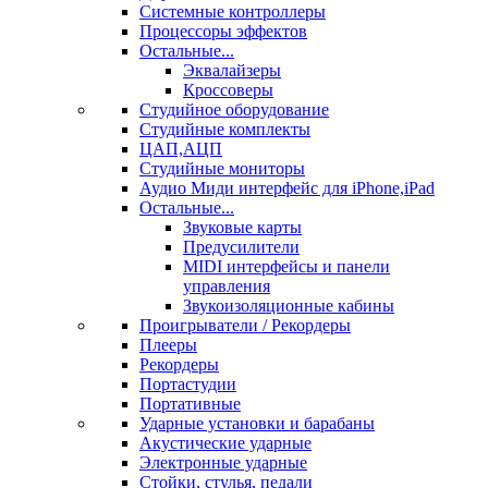
Системные контроллеры
Процессоры эффектов
Остальные...
Эквалайзеры
Кроссоверы
Студийное оборудование
Студийные комплекты
ЦАП,АЦП
Студийные мониторы
Аудио Миди интерфейс для iPhone,iPad
Остальные...
Звуковые карты
Предусилители
MIDI интерфейсы и панели
управления
Звукоизоляционные кабины
Проигрыватели / Рекордеры
Плееры
Рекордеры
Портастудии
Портативные
Ударные установки и барабаны
Акустические ударные
Электронные ударные
Стойки, стулья, педали