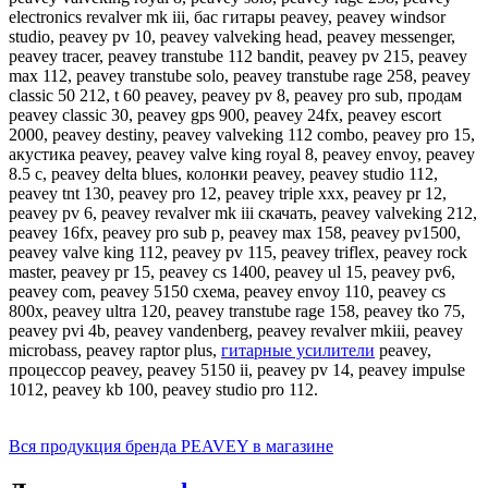
electronics revalver mk iii, бас гитары peavey, peavey windsor
studio, peavey pv 10, peavey valveking head, peavey messenger,
peavey tracer, peavey transtube 112 bandit, peavey pv 215, peavey
max 112, peavey transtube solo, peavey transtube rage 258, peavey
classic 50 212, t 60 peavey, peavey pv 8, peavey pro sub, продам
peavey classic 30, peavey gps 900, peavey 24fx, peavey escort
2000, peavey destiny, peavey valveking 112 combo, peavey pro 15,
акустика peavey, peavey valve king royal 8, peavey envoy, peavey
8.5 c, peavey delta blues, колонки peavey, peavey studio 112,
peavey tnt 130, peavey pro 12, peavey triple xxx, peavey pr 12,
peavey pv 6, peavey revalver mk iii скачать, peavey valveking 212,
peavey 16fx, peavey pro sub p, peavey max 158, peavey pv1500,
peavey valve king 112, peavey pv 115, peavey triflex, peavey rock
master, peavey pr 15, peavey cs 1400, peavey ul 15, peavey pv6,
peavey com, peavey 5150 схема, peavey envoy 110, peavey cs
800x, peavey ultra 120, peavey transtube rage 158, peavey tko 75,
peavey pvi 4b, peavey vandenberg, peavey revalver mkiii, peavey
microbass, peavey raptor plus,
гитарные усилители
peavey,
процессор peavey, peavey 5150 ii, peavey pv 14, peavey impulse
1012, peavey kb 100, peavey studio pro 112.
Вся продукция бренда PEAVEY в магазине