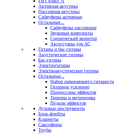
FBT класс А
Активная акустика
Пассивная акустика
Сабвуферы активные
Остальные...
Сабвуферы пассивные
Звуковые комплекты
Сценический монитор
Аксессуары для АС
Гитары и бас-гитары
Акустические гитары
Бас-гитары
Электрогитары
Электроакустические гитары
Остальные...
Набор начинающего гитариста
Гитарное усиление
Процессоры эффектов
Тюнеры и метрономы
Педали эффектов
Духовые инструменты
Блок-флейты
Кларнеты
Саксофоны
Трубы