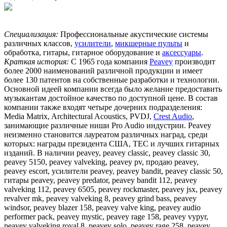
Специализация:
Профессиональные акустические системы
различных классов,
усилители
,
микшерные пульты
и
обработка, гитары, гитарное оборудование и
аксессуары
.
Краткая история:
С 1965 года компания
Peavey
производит
более 2000 наименований различной продукции и имеет
более 130 патентов на собственные разработки и технологии.
Основной идеей компании всегда было желание предоставить
музыкантам достойное качество по доступной цене. В состав
компании также входят четыре дочерних подразделения:
Media Matrix, Architectural Acoustics, PVDJ,
Crest Audio
,
занимающие различные ниши Pro Audio индустрии. Peavey
неизменно становится лауреатом различных наград, среди
которых: награды президента США, TEC и лучших гитарных
изданий. В наличии peavey, peavey classic, peavey classic 30,
peavey 5150, peavey valveking, peavey pv, продаю peavey,
peavey escort, усилители peavey, peavey bandit, peavey classic 50,
гитары peavey, peavey predator, peavey bandit 112, peavey
valveking 112, peavey 6505, peavey rockmaster, peavey jsx, peavey
revalver mk, peavey valveking 8, peavey grind bass, peavey
windsor, peavey blazer 158, peavey valve king, peavey audio
performer pack, peavey mystic, peavey rage 158, peavey vypyr,
peavey valveking royal 8, peavey solo, peavey rage 258, peavey