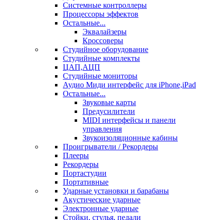
Системные контроллеры
Процессоры эффектов
Остальные...
Эквалайзеры
Кроссоверы
Студийное оборудование
Студийные комплекты
ЦАП,АЦП
Студийные мониторы
Аудио Миди интерфейс для iPhone,iPad
Остальные...
Звуковые карты
Предусилители
MIDI интерфейсы и панели
управления
Звукоизоляционные кабины
Проигрыватели / Рекордеры
Плееры
Рекордеры
Портастудии
Портативные
Ударные установки и барабаны
Акустические ударные
Электронные ударные
Стойки, стулья, педали