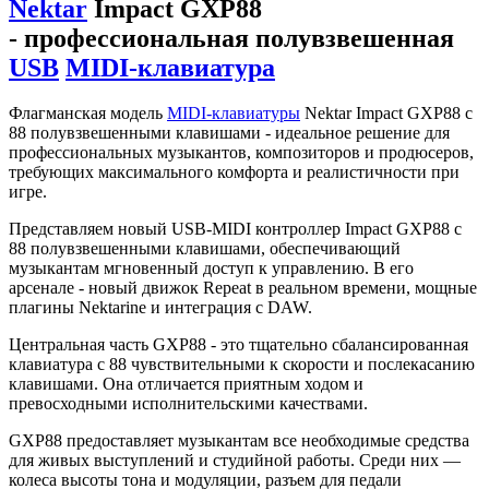
Nektar
Impact GXP88
- профессиональная полувзвешенная
USB
MIDI-клавиатура
Флагманская модель
MIDI-клавиатуры
Nektar Impact GXP88 с
88 полувзвешенными клавишами - идеальное решение для
профессиональных музыкантов, композиторов и продюсеров,
требующих максимального комфорта и реалистичности при
игре.
Представляем новый USB-MIDI контроллер Impact GXP88 с
88 полувзвешенными клавишами, обеспечивающий
музыкантам мгновенный доступ к управлению. В его
арсенале - новый движок Repeat в реальном времени, мощные
плагины Nektarine и интеграция с DAW.
Центральная часть GXP88 - это тщательно сбалансированная
клавиатура с 88 чувствительными к скорости и послекасанию
клавишами. Она отличается приятным ходом и
превосходными исполнительскими качествами.
GXP88 предоставляет музыкантам все необходимые средства
для живых выступлений и студийной работы. Среди них —
колеса высоты тона и модуляции, разъем для педали