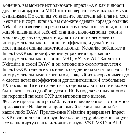
Конечно, вы можете использовать Impact GXP, как и любой
другой стандартный MIDI контроллер со всеми ожидаемыми
функциями. Но если вы установите включенный плагин хост
Nektarine и софт librarian, вы сможете сделать гораздо больше:
Nektarine позволяет переключать комплексные сетапы, как на
живой клавишной рабочей станции, включая зоны, слои и
многое другое; создавайте мульти-патчи из нескольких
инструментальных плагинов и эффектов, и делайте их
доступными одним нажатием кнопки. Nektarine добавляет в
Impact GXP мощные функции управления для ваших
инструментальных плагинов VST, VST3 и AU! Запустите
Nektarine в своей DAW, и он мгновенно скоммутируется с
Impact GXP: теперь вы готовы к созданию мульти-патчей с 10
инструментальными плагинами, каждый из которых имеет до
4 слотов вставки эффектов и дополнительных 4 глобальных
FX посылов. Все это хранится в одном мульти-патче и может
быть назначено одной из десяти RGB подсвеченных кнопок
на передней панели GXP для мгновенного вызова.
Желаете просто поиграть? Запустите включенное автономное
приложение Nektarine и проигрывайте свои плагины без
какой-либо DAW. Приложение Nektarine превращает Impact
GXP в сценически готовую live клавиатуру, обслуживающую
все ваши виртуальные источники звука VST, VST3 и AU!