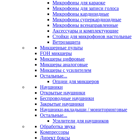
Микрофоны для караоке
Микрофоны для записи голоса
Микрофоны кардиоидные
Микрофоны суперкардиоидные
Микрофоны всенаправленные
Аксессуары и комплектующие
Стойки для микрофонов настольные
Ветрозащита
Микшерные пульты
FOH микшеры
Микшеры цифровые
Микшеры аналоговые
Микшеры с усилителем
Остальные...
Опции для микшеров
Наушники
Открытые наушники
Беспроводные наушники
Закрытые наушники
Наушники-вкладыши / мониторинговые
Остальные...
Усилители для наушников
Обработка звука
Компрессоры
Директ боксы