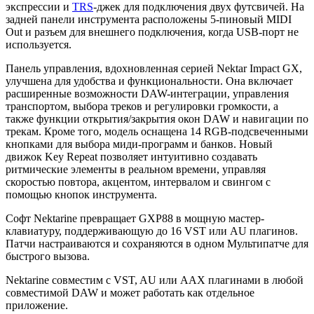
экспрессии и
TRS
-джек для подключения двух футсвичей. На
задней панели инструмента расположены 5-пиновый MIDI
Out и разъем для внешнего подключения, когда USB-порт не
используется.
Панель управления, вдохновленная серией Nektar Impact GX,
улучшена для удобства и функциональности. Она включает
расширенные возможности DAW-интеграции, управления
транспортом, выбора треков и регулировки громкости, а
также функции открытия/закрытия окон DAW и навигации по
трекам. Кроме того, модель оснащена 14 RGB-подсвеченными
кнопками для выбора миди-программ и банков. Новый
движок Key Repeat позволяет интуитивно создавать
ритмические элементы в реальном времени, управляя
скоростью повтора, акцентом, интервалом и свингом с
помощью кнопок инструмента.
Софт Nektarine превращает GXP88 в мощную мастер-
клавиатуру, поддерживающую до 16 VST или AU плагинов.
Патчи настраиваются и сохраняются в одном Мультипатче для
быстрого вызова.
Nektarine совместим с VST, AU или AAX плагинами в любой
совместимой DAW и может работать как отдельное
приложение.