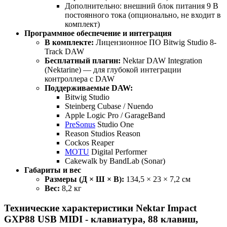
Дополнительно: внешний блок питания 9 В
постоянного тока (опционально, не входит в
комплект)
Программное обеспечение и интеграция
В комплекте:
Лицензионное ПО Bitwig Studio 8-
Track DAW
Бесплатный плагин:
Nektar DAW Integration
(Nektarine) — для глубокой интеграции
контроллера с DAW
Поддерживаемые DAW:
Bitwig Studio
Steinberg Cubase / Nuendo
Apple Logic Pro / GarageBand
PreSonus
Studio One
Reason Studios Reason
Cockos Reaper
MOTU
Digital Performer
Cakewalk by BandLab (Sonar)
Габариты и вес
Размеры (Д × Ш × В):
134,5 × 23 × 7,2 см
Вес:
8,2 кг
Технические характеристики Nektar Impact
GXP88 USB MIDI - клавиатура, 88 клавиш,