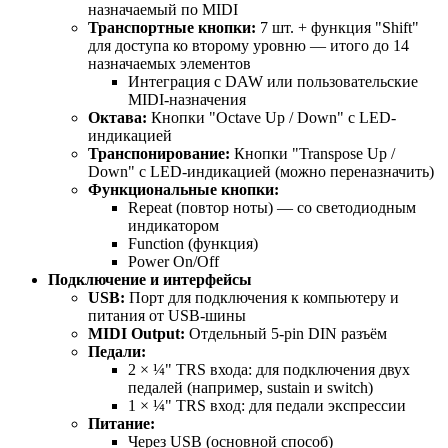
назначаемый по MIDI
Транспортные кнопки:
7 шт. + функция "Shift"
для доступа ко второму уровню — итого до 14
назначаемых элементов
Интеграция с DAW или пользовательские
MIDI-назначения
Октава:
Кнопки "Octave Up / Down" с LED-
индикацией
Транспонирование:
Кнопки "Transpose Up /
Down" с LED-индикацией (можно переназначить)
Функциональные кнопки:
Repeat (повтор ноты) — со светодиодным
индикатором
Function (функция)
Power On/Off
Подключение и интерфейсы
USB:
Порт для подключения к компьютеру и
питания от USB-шины
MIDI Output:
Отдельный 5-pin DIN разъём
Педали:
2 × ¼" TRS входа: для подключения двух
педалей (например, sustain и switch)
1 × ¼" TRS вход: для педали экспрессии
Питание:
Через USB (основной способ)