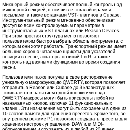
Микшерный режим обеспечивает полный контроль над
микшерной секцией, в том числе эквалайзерами и
посылами, а также вставками VST-плагинов в Cubase.
Инструментальный режим мгновенно обеспечивает
доступ ко всем контролируемым параметрам в
инструментальных VST-плагинах или Reason Devices.
При этом простая структура меню позволяет
пользователям быстро выбрать область инструмента, с
которым они хотят работать. Транспортный режим имеет
большие хорошо читаемые шрифты для указателей
позиции в песне, локаторы позиций L и R, а также
контроль над важными функциями во время создания
песни.
Пользователи также получат в свое распоряжение
уникальную макрофункцию QWERTY, которая позволяет
отправить в Reason или Cubase до 8 клавиатурных
эквивалентов нажатием одной кнопки или пэда.
QWERTY-макросы могут быть присвоены любой из
назначаемых кнопок, включая 11 функциональных
клавиш. Эти назначения могут быть сохранены в один из
10 слотов памяти для хранения пресетов. Кроме того, во
внутреннем режиме P1 позволяет создавать пресеты для
хранения настроек управления DAW или MIDI-
оборудованием и сохранять их в любой из 20 ячеек