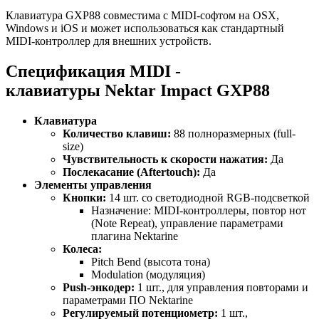
Клавиатура GXP88 совместима с MIDI-софтом на OSX,
Windows и iOS и может использоваться как стандартный
MIDI-контроллер для внешних устройств.
Спецификация MIDI -
клавиатуры Nektar Impact GXP88
Клавиатура
Количество клавиш:
88 полноразмерных (full-
size)
Чувствительность к скорости нажатия:
Да
Послекасание (Aftertouch):
Да
Элементы управления
Кнопки:
14 шт. со светодиодной RGB-подсветкой
Назначение: MIDI-контроллеры, повтор нот
(Note Repeat), управление параметрами
плагина Nektarine
Колеса:
Pitch Bend (высота тона)
Modulation (модуляция)
Push-энкодер:
1 шт., для управления повторами и
параметрами ПО Nektarine
Регулируемый потенциометр:
1 шт.,