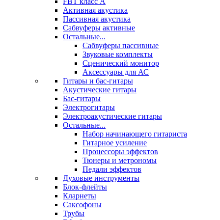
FBT класс А
Активная акустика
Пассивная акустика
Сабвуферы активные
Остальные...
Сабвуферы пассивные
Звуковые комплекты
Сценический монитор
Аксессуары для АС
Гитары и бас-гитары
Акустические гитары
Бас-гитары
Электрогитары
Электроакустические гитары
Остальные...
Набор начинающего гитариста
Гитарное усиление
Процессоры эффектов
Тюнеры и метрономы
Педали эффектов
Духовые инструменты
Блок-флейты
Кларнеты
Саксофоны
Трубы