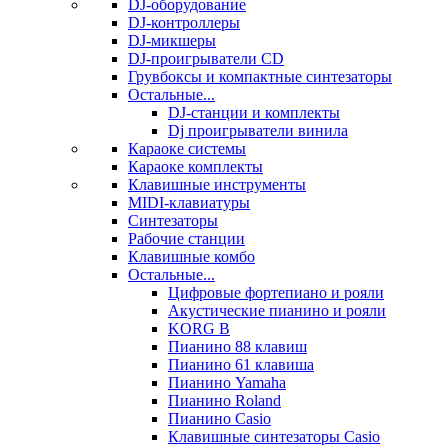
DJ-оборудование
DJ-контроллеры
DJ-микшеры
DJ-проигрыватели CD
Грувбоксы и компактные синтезаторы
Остальные...
DJ-станции и комплекты
Dj проигрыватели винила
Караоке системы
Караоке комплекты
Клавишные инструменты
MIDI-клавиатуры
Синтезаторы
Рабочие станции
Клавишные комбо
Остальные...
Цифровые фортепиано и рояли
Акустические пианино и рояли
KORG B
Пианино 88 клавиш
Пианино 61 клавиша
Пианино Yamaha
Пианино Roland
Пианино Casio
Клавишные синтезаторы Casio