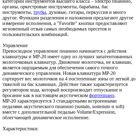
категорий инструментов высшего класса – электро пианино,
органы, оркестровые инструменты, барабаны, бас
инструменты,
трубы
, духовые, гитары, перкуссия и много
другое. Функции разделения и наложения предлагают другое
измерение исполнения, а "Favorite" кнопки предоставляют
мгновенный отзыв самых необходимых пресетов и
пользовательских комбинаций.
Управление
Превосходное управление пианино начинается с действия
клавиатуры и МР-20 имеет одну из лучших запатентованных
молоточковых клавиатур. Движение молоточка, не клавиши,
является ощущаемым для обеспечения самого точного
динамического управления. Новая клавиатура МР-20
сортирует вес молоточков на 4 постепенные зоны от легкой до
тяжелой на бас клавишах. Действие также характеризуется
регулятором хода, который воспроизводит отпускание и
бросание как в настоящем акустическом
фортепиано
.
МР-20 характеризуется 3 стандартными встроенными
педалями акустического пианино (sustain, sostenuto и soft)
вместе с дополнительной педалью Volume/Expression,
облегчающей динамическое исполнение.
Характеристики: