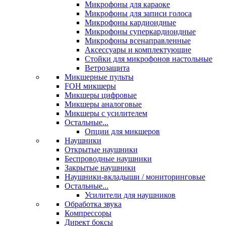
Микрофоны для караоке
Микрофоны для записи голоса
Микрофоны кардиоидные
Микрофоны суперкардиоидные
Микрофоны всенаправленные
Аксессуары и комплектующие
Стойки для микрофонов настольные
Ветрозащита
Микшерные пульты
FOH микшеры
Микшеры цифровые
Микшеры аналоговые
Микшеры с усилителем
Остальные...
Опции для микшеров
Наушники
Открытые наушники
Беспроводные наушники
Закрытые наушники
Наушники-вкладыши / мониторинговые
Остальные...
Усилители для наушников
Обработка звука
Компрессоры
Директ боксы