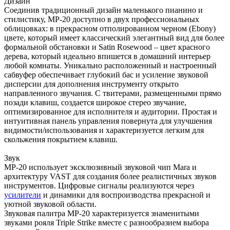
Дизайн
Соединив традиционный дизайн маленького пианино и
стилистику, МР-20 доступно в двух профессиональных
облицовках: в прекрасном отполированном черном (Ebony)
цвете, который имеет классический элегантный вид для более
формальной обстановки и Satin Rosewood – цвет красного
дерева, который идеально впишется в домашний интерьер
любой комнаты. Уникально расположенный и настроенный
сабвуфер обеспечивает глубокий бас и усиление звуковой
дисперсии для дополнения инструменту открыто
направленного звучания. С твитерами, размещенными прямо
позади клавиш, создается широкое стерео звучание,
оптимизированное для исполнителя и аудитории. Простая и
интуитивная панель управления повернута для улучшения
видимости/использования и характеризуется легким для
скольжения покрытием клавиш.
Звук
МР-20 использует эксклюзивный звуковой чип Mara и
архитектуру VAST для создания более реалистичных звуков
инструментов. Цифровые сигналы реализуются через
усилители
и динамики для воспроизводства прекрасной и
уютной звуковой области.
Звуковая палитра МР-20 характеризуется знаменитыми
звуками рояля Triple Strike вместе с разнообразием выбора