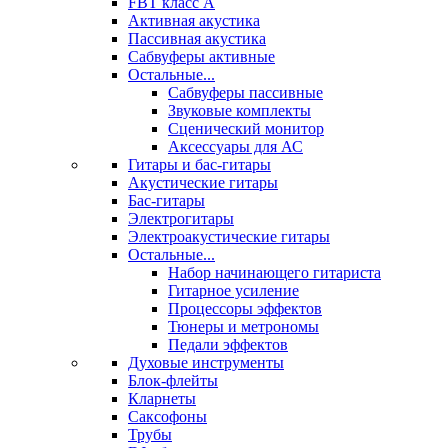
FBT класс А
Активная акустика
Пассивная акустика
Сабвуферы активные
Остальные...
Сабвуферы пассивные
Звуковые комплекты
Сценический монитор
Аксессуары для АС
Гитары и бас-гитары
Акустические гитары
Бас-гитары
Электрогитары
Электроакустические гитары
Остальные...
Набор начинающего гитариста
Гитарное усиление
Процессоры эффектов
Тюнеры и метрономы
Педали эффектов
Духовые инструменты
Блок-флейты
Кларнеты
Саксофоны
Трубы