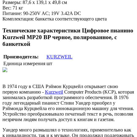
Размеры: 87,6 х 139,1 х 49,8 см
Вес: 71 кг
Питание: 90-250V AC; 19V 3.42A DC
Комплектация: банкетка соответствующего цвета
Технические характеристики Цифровое пианино
Kurzweil MP20 BP черное, полированное, с
банкеткой
Производитель:
KURZWEIL
Единица измерения
шт
В 1974 году в США Рэймон Курцвейл открывает свою
первую компанию -
Kurzweil
Computer Products (KCP), которая
занималась разработкой программного обеспечения. В 1976
году легендарный пианист Стиви Уандер приобрел у
Рэймонда Курцвейла его инновационную машину для чтения.
Устройство преобразовывало печатный текст в речь, позволяя
незрячим людям получать доступ к книгам и газетам.
Уандер много размышлял о технологиях, применительно как
к инвалидности, так и к музыке. Он продолжил поддерживать