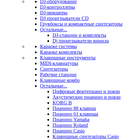
DJ-оборудование
DJ-контроллеры
DJ-микшеры
DJ-проигрыватели CD
Грувбоксы и компактные синтезаторы
Остальные...
DJ-станции и комплекты
Dj проигрыватели винила
Караоке системы
Караоке комплекты
Клавишные инструменты
MIDI-клавиатуры
Синтезаторы
Рабочие станции
Клавишные комбо
Остальные...
Цифровые фортепиано и рояли
Акустические пианино и рояли
KORG B
Пианино 88 клавиш
Пианино 61 клавиша
Пианино Yamaha
Пианино Roland
Пианино Casio
Клавишные синтезаторы Casio