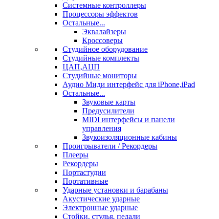
Системные контроллеры
Процессоры эффектов
Остальные...
Эквалайзеры
Кроссоверы
Студийное оборудование
Студийные комплекты
ЦАП,АЦП
Студийные мониторы
Аудио Миди интерфейс для iPhone,iPad
Остальные...
Звуковые карты
Предусилители
MIDI интерфейсы и панели
управления
Звукоизоляционные кабины
Проигрыватели / Рекордеры
Плееры
Рекордеры
Портастудии
Портативные
Ударные установки и барабаны
Акустические ударные
Электронные ударные
Стойки, стулья, педали