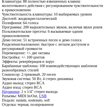
Клавиатура: 88 полностью взвешенных клавиш
молоточкового действия с регулированием чувствительности
к прикосновению
Чувствительность клавиатуры: 10 выбираемых уровня
Дисплей: жидкокристаллический
Полифония: 64 голоса
Программы: 200 выразительных звуков, включая звуки рояля
Пользовательские пресеты: 6 вызываемые одним
прикосновением
Демо песни: 51 встроенных песен и демо голоса
Разделение/наложение: быстрое с легким доступом и
регулировкой громкости
Перемещение: +/- две октавы
Настройка: +/- 100 центов
Эффекты: реверберация и хорус
Барабанные шаблоны: 100 взаимодействующих шаблонов
разнообразных стилей
Секвенсор: 2-трековый, 20 песен
Звуковая система: 50 Вт, 4 стерео динамика
Аудио выход: стерео RCA
Аудио вход: стерео RCA
Наушники
: 2 х 1/4" стерео выхода
Разъемы: MIDI In/Out,
USB
Педали: sustain, sostenuto, soft
Отделка: черная, полированное