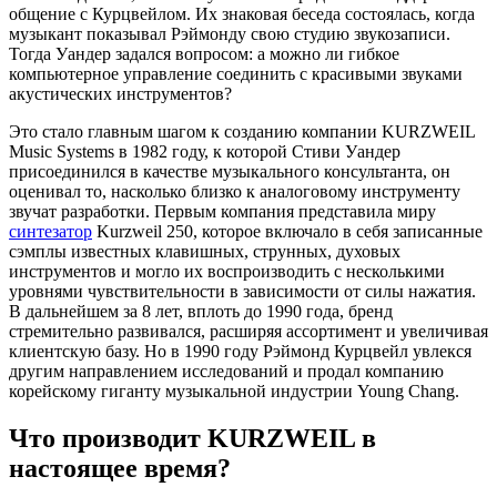
общение с Курцвейлом. Их знаковая беседа состоялась, когда
музыкант показывал Рэймонду свою студию звукозаписи.
Тогда Уандер задался вопросом: а можно ли гибкое
компьютерное управление соединить с красивыми звуками
акустических инструментов?
Это стало главным шагом к созданию компании KURZWEIL
Music Systems в 1982 году, к которой Стиви Уандер
присоединился в качестве музыкального консультанта, он
оценивал то, насколько близко к аналоговому инструменту
звучат разработки. Первым компания представила миру
синтезатор
Kurzweil 250, которое включало в себя записанные
сэмплы известных клавишных, струнных, духовых
инструментов и могло их воспроизводить с несколькими
уровнями чувствительности в зависимости от силы нажатия.
В дальнейшем за 8 лет, вплоть до 1990 года, бренд
стремительно развивался, расширяя ассортимент и увеличивая
клиентскую базу. Но в 1990 году Рэймонд Курцвейл увлекся
другим направлением исследований и продал компанию
корейскому гиганту музыкальной индустрии Young Chang.
Что производит KURZWEIL в
настоящее время?