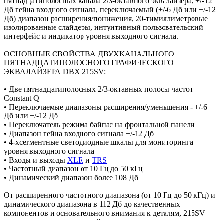
пятнадцатиполосных канала 2/3-октавного эквалайзера, +/-12
Дб гейна входного сигнала, переключаемый (+/-6 Дб или +/-12
Дб) диапазон расширения/понижения, 20-тимиллиметровые
изолированные слайдеры, интуитивный пользовательский
интерфейс и индикатор уровня выходного сигнала.
ОСНОВНЫЕ СВОЙСТВА ДВУХКАНАЛЬНОГО
ПЯТНАДЦАТИПОЛОСНОГО ГРАФИЧЕСКОГО
ЭКВАЛАЙЗЕРА DBX 215SV:
• Две пятнадцатиполосных 2/3-октавных полосы частот
Constant Q
• Переключаемые диапазоны расширения/уменьшения - +/-6
Дб или +/-12 Дб
• Переключатель режима байпас на фронтальной панели
• Диапазон гейна входного сигнала +/-12 Дб
• 4-хсегментные светодиодные шкалы для мониторинга
уровня выходного сигнала
• Входы и выходы
XLR
и
TRS
• Частотный диапазон от 10 Гц до 50 кГц
• Динамический диапазон более 108 Дб
От расширенного частотного диапазона (от 10 Гц до 50 кГц) и
динамического диапазона в 112 Дб до качественных
компонентов и основательного внимания к деталям, 215SV