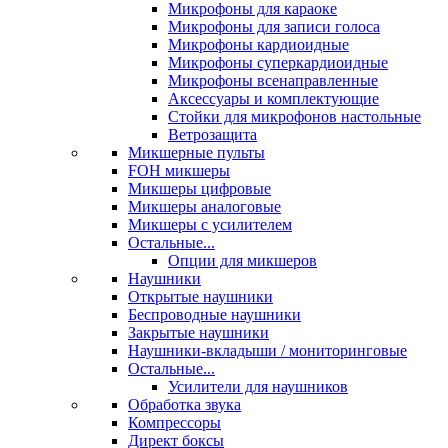
Микрофоны для караоке
Микрофоны для записи голоса
Микрофоны кардиоидные
Микрофоны суперкардиоидные
Микрофоны всенаправленные
Аксессуары и комплектующие
Стойки для микрофонов настольные
Ветрозащита
Микшерные пульты
FOH микшеры
Микшеры цифровые
Микшеры аналоговые
Микшеры с усилителем
Остальные...
Опции для микшеров
Наушники
Открытые наушники
Беспроводные наушники
Закрытые наушники
Наушники-вкладыши / мониторинговые
Остальные...
Усилители для наушников
Обработка звука
Компрессоры
Директ боксы