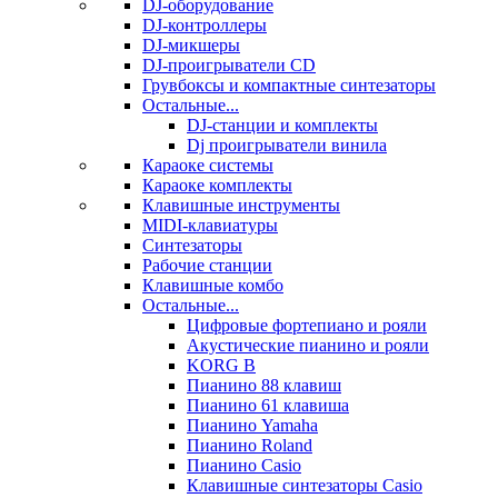
DJ-оборудование
DJ-контроллеры
DJ-микшеры
DJ-проигрыватели CD
Грувбоксы и компактные синтезаторы
Остальные...
DJ-станции и комплекты
Dj проигрыватели винила
Караоке системы
Караоке комплекты
Клавишные инструменты
MIDI-клавиатуры
Синтезаторы
Рабочие станции
Клавишные комбо
Остальные...
Цифровые фортепиано и рояли
Акустические пианино и рояли
KORG B
Пианино 88 клавиш
Пианино 61 клавиша
Пианино Yamaha
Пианино Roland
Пианино Casio
Клавишные синтезаторы Casio