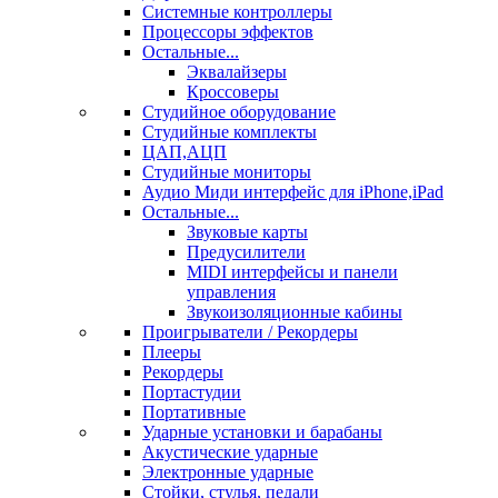
Системные контроллеры
Процессоры эффектов
Остальные...
Эквалайзеры
Кроссоверы
Студийное оборудование
Студийные комплекты
ЦАП,АЦП
Студийные мониторы
Аудио Миди интерфейс для iPhone,iPad
Остальные...
Звуковые карты
Предусилители
MIDI интерфейсы и панели
управления
Звукоизоляционные кабины
Проигрыватели / Рекордеры
Плееры
Рекордеры
Портастудии
Портативные
Ударные установки и барабаны
Акустические ударные
Электронные ударные
Стойки, стулья, педали