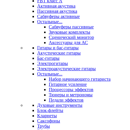
FBT класс А
Активная акустика
Пассивная акустика
Сабвуферы активные
Остальные...
Сабвуферы пассивные
Звуковые комплекты
Сценический монитор
Аксессуары для АС
Гитары и бас-гитары
Акустические гитары
Бас-гитары
Электрогитары
Электроакустические гитары
Остальные...
Набор начинающего гитариста
Гитарное усиление
Процессоры эффектов
Тюнеры и метрономы
Педали эффектов
Духовые инструменты
Блок-флейты
Кларнеты
Саксофоны
Трубы