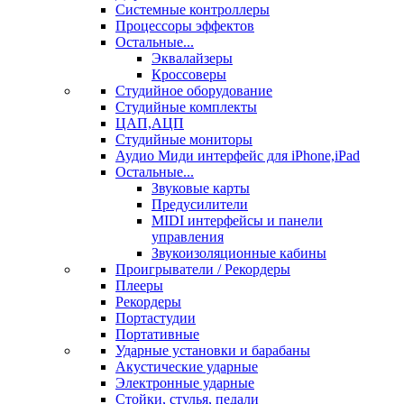
Системные контроллеры
Процессоры эффектов
Остальные...
Эквалайзеры
Кроссоверы
Студийное оборудование
Студийные комплекты
ЦАП,АЦП
Студийные мониторы
Аудио Миди интерфейс для iPhone,iPad
Остальные...
Звуковые карты
Предусилители
MIDI интерфейсы и панели
управления
Звукоизоляционные кабины
Проигрыватели / Рекордеры
Плееры
Рекордеры
Портастудии
Портативные
Ударные установки и барабаны
Акустические ударные
Электронные ударные
Стойки, стулья, педали