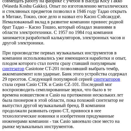
совмещать работу на фабрике с учебой в Васеда Косу Гакко
(Waseda Koshu Gakko). Опыт по изготовлению металлических
и стеклянных предметов позволил в 1946 году Тадао открыть
в Митаке, Токио, свое дело и назвал его Касио Сэйсакудзё.
Немаловажный вклад в развитие компании привнес родной
брат Тадао – Касио Тошио, который обладал знаниями в
области электротехники. С 1957 по 1984 год компания
занимается разработкой калькуляторов, электронных часов и
другой электроники.
При производстве первых музыкальных инструментов в
компании использовались уже имеющиеся наработки и опыт,
плодом которого стал почти сразу ставший популярным
синтезатор
Casiotone CT-201 позволявший выбрать тембр,
аккомпанемент или ударные. Банк этого устройства содержал
29 пресетов. Следующей популярной серией
синтезаторов
стала серия Casio CTK и Casio CZ-101. Последний мог
воспроизводить семплированные звуки, что было в те
времена новшеством и Casio на протяжении нескольких лет
была пионером в этой области, пока похожий синтезатор не
выпустил другой музыкальный бренд. В компании
продолжали развивать серию CT, привнося в нее
технологические новинки и изобретения придуманные
инженерами компании - так Casio завоевало свое место на
рынке музыкальных инструментов.