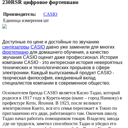
230RSR цифровое фортепиано
Производитель:
CASIO
Единица измерения
шт
Доступные по цене и достойные по звучанию
синтезаторы
CASIO
давно уже заменили для многих
фортепиано
для домашнего обучения, а качество
звучания CASIO оценит даже профессионал. История
компании CASIO - это интересная история невероятных
технических и технологических прорывов в сфере
электроники. Каждый выпускаемый продукт CASIO -
творческая философия, ежедневный вклад
специалистов компании в современное общество.
Основателем бренда CASIO является Касио Тадао, который
родился в 1917 году в Курета-мура (ныне – город Нанкоку) в
префектуре Коти, Япония. В 1923, после великого
землетрясения Канто, вся его семья переезжает в Токио по
приглашению его дяди, работающего там. Окончив школу,
Тадао начал работать помощником токаря. Владелец завода
,где он трудился, заметил способности Тадао и убедил его