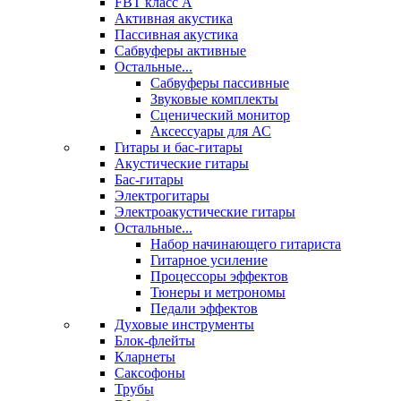
FBT класс А
Активная акустика
Пассивная акустика
Сабвуферы активные
Остальные...
Сабвуферы пассивные
Звуковые комплекты
Сценический монитор
Аксессуары для АС
Гитары и бас-гитары
Акустические гитары
Бас-гитары
Электрогитары
Электроакустические гитары
Остальные...
Набор начинающего гитариста
Гитарное усиление
Процессоры эффектов
Тюнеры и метрономы
Педали эффектов
Духовые инструменты
Блок-флейты
Кларнеты
Саксофоны
Трубы