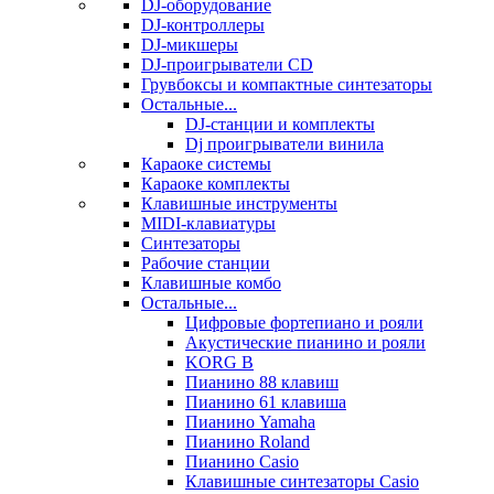
DJ-оборудование
DJ-контроллеры
DJ-микшеры
DJ-проигрыватели CD
Грувбоксы и компактные синтезаторы
Остальные...
DJ-станции и комплекты
Dj проигрыватели винила
Караоке системы
Караоке комплекты
Клавишные инструменты
MIDI-клавиатуры
Синтезаторы
Рабочие станции
Клавишные комбо
Остальные...
Цифровые фортепиано и рояли
Акустические пианино и рояли
KORG B
Пианино 88 клавиш
Пианино 61 клавиша
Пианино Yamaha
Пианино Roland
Пианино Casio
Клавишные синтезаторы Casio