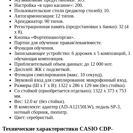
Настройка «в одно касание»: 200.
Пользовательские стили (редактор стилей): 10.
Автогармонизация: 12 типов.
Арпеджиатор: 90 типов.
Регистрационная память (предустановки x банки): 32 (4
x 8).
Кнопка «Фортепиано/орган».
Партии для обучения: правая/левая/вместе.
Функция обучения.
Записывающее устройство: 6 дорожек x 5 композиций, 1
обучающая композиция.
Приблизительный объем данных: до 12 000 нот.
Дисплей: ЖК с подсветкой.
Функция сэмплирования (макс. 10 секунд).
Звуковой вход для сэмплирования: микрофонный вход.
Размеры (Ш x Г x В): 1322 x 286 x 129 мм (без стойки).
Со стойкой (приобретается отдельно): 1322 x 373 x 753
мм.
Вес: 12.0 кг (без стойки).
В комплекте: адаптер (AD-A12150LW), педаль SP-3,
нотный сборник, пюпитр.
Цвет: серебристый.
Технические характеристики CASIO CDP-