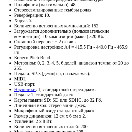
Полифония (максимально): 48.
Стереосэмплированные тембры рояля.
Реверберация: 10.
Хорус: 5.
Количество встроенных композиций: 152.
Загружается дополнительно (пользовательские
композиции): 10 композиций (макс.) 320 Кб.
Октавный перенос: ± 2 октавы.
Регулировка настройки: A4 = 415,5 Гц - 440,0 Гц - 465,9
Гц.
Колесо Pitch Bend.
Метроном: 0, 2, 3, 4, 5, 6 долей, диапазон темпа: от 20 до
255.
Педали: SP-3 (демпфер, назначаемая).
MIDI.
USB-порт.
Наушники
: 1, стандартный стерео-джек.
Педаль: 1, стандартный джек.
Карты памяти SD: SD или SDHC, до 32 Гб.
Линейный вход: стерео мини-джек.
Микрофонный вход: стандартный джек.
Размер динамиков: 12 см x 6 см x 2.
Усиление: 2 x 8 Вт.
Количество встроенных стилей: 200.
Музыкальные предустановки: 305.