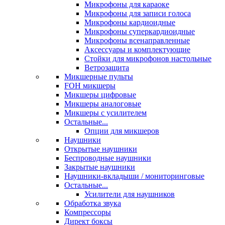
Микрофоны для караоке
Микрофоны для записи голоса
Микрофоны кардиоидные
Микрофоны суперкардиоидные
Микрофоны всенаправленные
Аксессуары и комплектующие
Стойки для микрофонов настольные
Ветрозащита
Микшерные пульты
FOH микшеры
Микшеры цифровые
Микшеры аналоговые
Микшеры с усилителем
Остальные...
Опции для микшеров
Наушники
Открытые наушники
Беспроводные наушники
Закрытые наушники
Наушники-вкладыши / мониторинговые
Остальные...
Усилители для наушников
Обработка звука
Компрессоры
Директ боксы