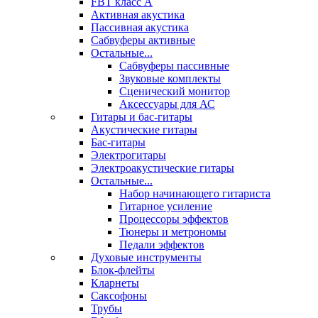
FBT класс А
Активная акустика
Пассивная акустика
Сабвуферы активные
Остальные...
Сабвуферы пассивные
Звуковые комплекты
Сценический монитор
Аксессуары для АС
Гитары и бас-гитары
Акустические гитары
Бас-гитары
Электрогитары
Электроакустические гитары
Остальные...
Набор начинающего гитариста
Гитарное усиление
Процессоры эффектов
Тюнеры и метрономы
Педали эффектов
Духовые инструменты
Блок-флейты
Кларнеты
Саксофоны
Трубы