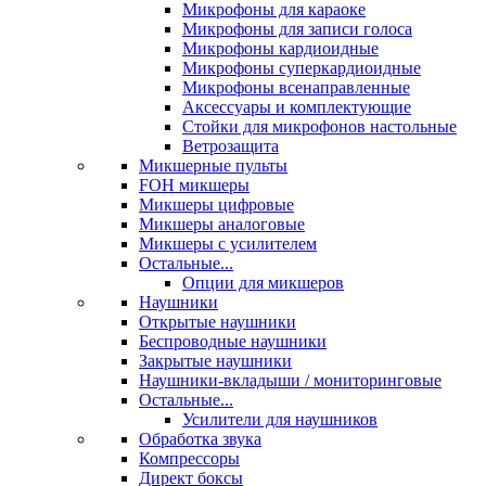
Микрофоны для караоке
Микрофоны для записи голоса
Микрофоны кардиоидные
Микрофоны суперкардиоидные
Микрофоны всенаправленные
Аксессуары и комплектующие
Стойки для микрофонов настольные
Ветрозащита
Микшерные пульты
FOH микшеры
Микшеры цифровые
Микшеры аналоговые
Микшеры с усилителем
Остальные...
Опции для микшеров
Наушники
Открытые наушники
Беспроводные наушники
Закрытые наушники
Наушники-вкладыши / мониторинговые
Остальные...
Усилители для наушников
Обработка звука
Компрессоры
Директ боксы