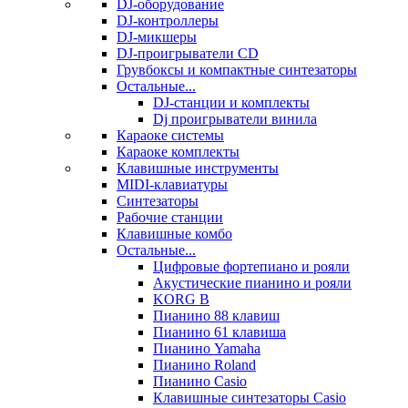
DJ-оборудование
DJ-контроллеры
DJ-микшеры
DJ-проигрыватели CD
Грувбоксы и компактные синтезаторы
Остальные...
DJ-станции и комплекты
Dj проигрыватели винила
Караоке системы
Караоке комплекты
Клавишные инструменты
MIDI-клавиатуры
Синтезаторы
Рабочие станции
Клавишные комбо
Остальные...
Цифровые фортепиано и рояли
Акустические пианино и рояли
KORG B
Пианино 88 клавиш
Пианино 61 клавиша
Пианино Yamaha
Пианино Roland
Пианино Casio
Клавишные синтезаторы Casio