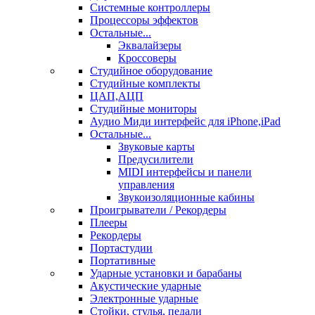
Системные контроллеры
Процессоры эффектов
Остальные...
Эквалайзеры
Кроссоверы
Студийное оборудование
Студийные комплекты
ЦАП,АЦП
Студийные мониторы
Аудио Миди интерфейс для iPhone,iPad
Остальные...
Звуковые карты
Предусилители
MIDI интерфейсы и панели
управления
Звукоизоляционные кабины
Проигрыватели / Рекордеры
Плееры
Рекордеры
Портастудии
Портативные
Ударные установки и барабаны
Акустические ударные
Электронные ударные
Стойки, стулья, педали