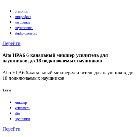
presonus
микрофон
наушники
звукозапись
studio oneartist
Перейти
Alto HPA6 6-канальный микшер-усилитель для
наушников, до 18 подключаемых наушников
Alto HPA6 6-канальный микшер-усилитель для наушников, до
18 подключаемых наушников
Теги
микшер
усилитель
alto
наушники
Перейти