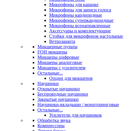
Микрофоны для караоке
Микрофоны для записи голоса
Микрофоны кардиоидные
Микрофоны суперкардиоидные
Микрофоны всенаправленные
Аксессуары и комплектующие
Стойки для микрофонов настольные
Ветрозащита
Микшерные пульты
FOH микшеры
Микшеры цифровые
Микшеры аналоговые
Микшеры с усилителем
Остальные...
Опции для микшеров
Наушники
Открытые наушники
Беспроводные наушники
Закрытые наушники
Наушники-вкладыши / мониторинговые
Остальные...
Усилители для наушников
Обработка звука
Компрессоры
Директ боксы