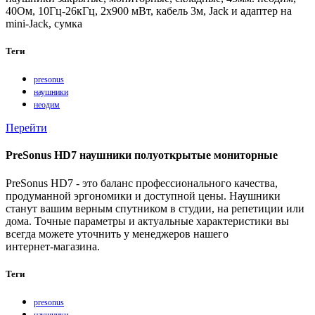
40Ом, 10Гц-26кГц, 2x900 мВт, кабель 3м, Jack и адаптер на
mini-Jack, сумка
Теги
presonus
наушники
неодим
Перейти
PreSonus HD7 наушники полуоткрытые мониторные
PreSonus HD7 - это баланс профессионального качества,
продуманной эргономики и доступной цены. Наушники
станут вашим верным спутником в студии, на репетиции или
дома. Точные параметры и актуальные характеристики вы
всегда можете уточнить у менеджеров нашего
интернет‑магазина.
Теги
presonus
наушники