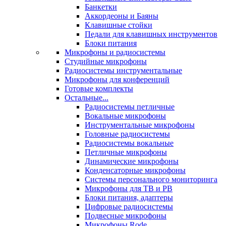
Банкетки
Аккордеоны и Баяны
Клавишные стойки
Педали для клавишных инструментов
Блоки питания
Микрофоны и радиосистемы
Студийные микрофоны
Радиосистемы инструментальные
Микрофоны для конференций
Готовые комплекты
Остальные...
Радиосистемы петличные
Вокальные микрофоны
Инструментальные микрофоны
Головные радиосистемы
Радиосистемы вокальные
Петличные микрофоны
Динамические микрофоны
Конденсаторные микрофоны
Системы персонального мониторинга
Микрофоны для ТВ и РВ
Блоки питания, адаптеры
Цифровые радиосистемы
Подвесные микрофоны
Микрофоны Rode