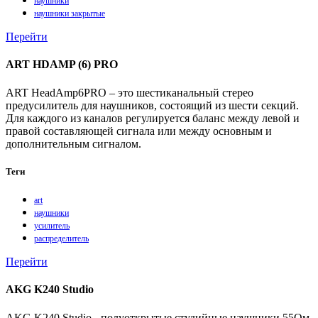
наушники
наушники закрытые
Перейти
ART HDAMP (6) PRO
ART HeadAmp6PRO – это шестиканальный стерео
предусилитель для наушников, состоящий из шести секций.
Для каждого из каналов регулируется баланс между левой и
правой составляющей сигнала или между основным и
дополнительным сигналом.
Теги
art
наушники
усилитель
распределитель
Перейти
AKG K240 Studio
AKG K240 Studio - полуоткрытые студийные наушники 55Ом,