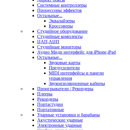
Системные контроллеры
Процессоры эффектов
Остальные...
Эквалайзеры
Кроссоверы
Студийное оборудование
Студийные комплекты
ЦАП,АЦП
Студийные мониторы
Аудио Миди интерфейс для iPhone,iPad
Остальные...
Звуковые карты
Предусилители
MIDI интерфейсы и панели
управления
Звукоизоляционные кабины
Проигрыватели / Рекордеры
Плееры
Рекордеры
Портастудии
Портативные
Ударные установки и барабаны
Акустические ударные
Электронные ударные