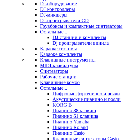
DJ-оборудование
DJ-контроллеры
DJ-микшеры
DJ-проигрыватели CD
Грувбоксы и компактные синтезаторы
Остальные...
DJ-станции и комплекты
Dj проигрыватели винила
Караоке системы
Караоке комплекты
Клавишные инструменты
MIDI-клавиатуры
Синтезаторы
Рабочие станции
Клавишные комбо
Остальные...
Цифровые фортепиано и рояли
Акустические пианино и рояли
KORG B
Пианино 88 клавиш
Пианино 61 клавиша
Пианино Yamaha
Пианино Roland
Пианино Casio
Клавишные синтезаторы Casio