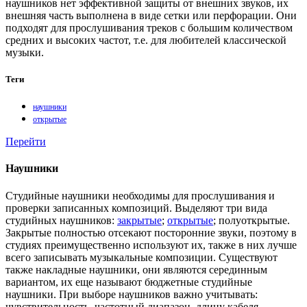
наушников нет эффективной защиты от внешних звуков, их
внешняя часть выполнена в виде сетки или перфорации. Они
подходят для прослушивания треков с большим количеством
средних и высоких частот, т.е. для любителей классической
музыки.
Теги
наушники
открытые
Перейти
Наушники
Студийные наушники необходимы для прослушивания и
проверки записанных композиций. Выделяют три вида
студийных наушников:
закрытые
;
открытые
; полуоткрытые.
Закрытые полностью отсекают посторонние звуки, поэтому в
студиях преимущественно используют их, также в них лучше
всего записывать музыкальные композиции. Существуют
также накладные наушники, они являются серединным
вариантом, их еще называют бюджетные студийные
наушники. При выборе наушников важно учитывать:
чувствительность, частотный диапазон, длину кабеля,