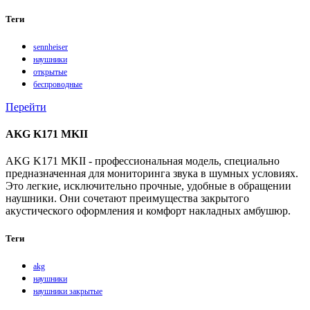
Теги
sennheiser
наушники
открытые
беспроводные
Перейти
AKG K171 MKII
AKG K171 MKII - профессиональная модель, специально
предназначенная для мониторинга звука в шумных условиях.
Это легкие, исключительно прочные, удобные в обращении
наушники. Они сочетают преимущества закрытого
акустического оформления и комфорт накладных амбушюр.
Теги
akg
наушники
наушники закрытые