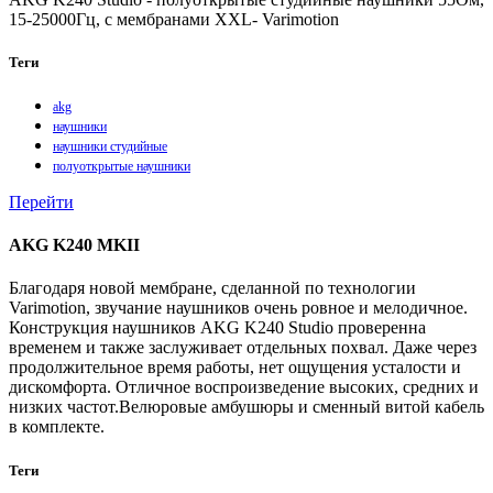
15-25000Гц, с мембранами XXL- Varimotion
Теги
akg
наушники
наушники студийные
полуоткрытые наушники
Перейти
AKG K240 MKII
Благодаря новой мембране, сделанной по технологии
Varimotion, звучание наушников очень ровное и мелодичное.
Конструкция наушников AKG K240 Studio проверенна
временем и также заслуживает отдельных похвал. Даже через
продолжительное время работы, нет ощущения усталости и
дискомфорта. Отличное воспроизведение высоких, средних и
низких частот.Велюровые амбушюры и сменный витой кабель
в комплекте.
Теги