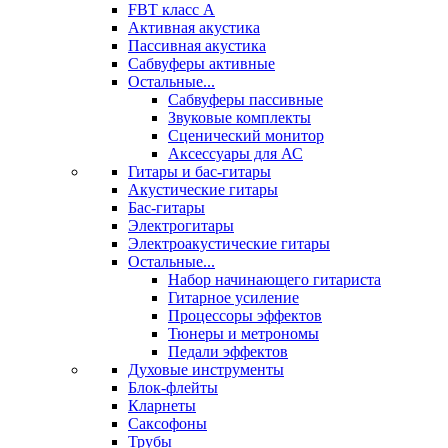
FBT класс А
Активная акустика
Пассивная акустика
Сабвуферы активные
Остальные...
Сабвуферы пассивные
Звуковые комплекты
Сценический монитор
Аксессуары для АС
Гитары и бас-гитары
Акустические гитары
Бас-гитары
Электрогитары
Электроакустические гитары
Остальные...
Набор начинающего гитариста
Гитарное усиление
Процессоры эффектов
Тюнеры и метрономы
Педали эффектов
Духовые инструменты
Блок-флейты
Кларнеты
Саксофоны
Трубы