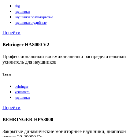
akg
наушники
наушники полуоткрытые
наушники студийные
Перейти
Behringer HA8000 V2
Профессиональный восьмиканальный распределительный
усилитель для наушников
Теги
behringer
усилитель
наушники
Перейти
BEHRINGER HPS3000
Закрытые динамические мониторные наушники, диапазон
частот 20-20000 Гц.