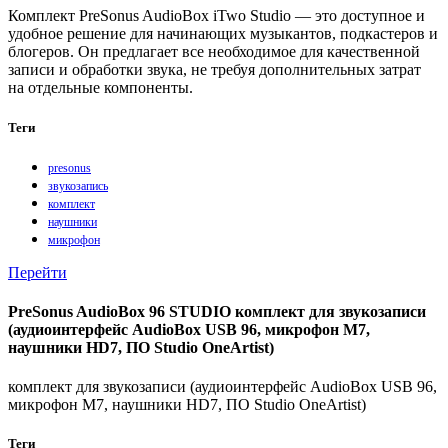
Комплект PreSonus AudioBox iTwo Studio — это доступное и
удобное решение для начинающих музыкантов, подкастеров и
блогеров. Он предлагает все необходимое для качественной
записи и обработки звука, не требуя дополнительных затрат
на отдельные компоненты.
Теги
presonus
звукозапись
комплект
наушники
микрофон
Перейти
PreSonus AudioBox 96 STUDIO комплект для звукозаписи
(аудиоинтерфейс AudioBox USB 96, микрофон M7,
наушники HD7, ПО Studio OneArtist)
комплект для звукозаписи (аудиоинтерфейс AudioBox USB 96,
микрофон M7, наушники HD7, ПО Studio OneArtist)
Теги