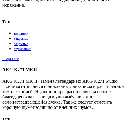
искажение.
Теги
наушники
открытые
закрытые
звукозапись
Перейти
AKG K271 MKII
AKG K271 MK II - замена легендарных AKG K271 Studio.
Новинка отличается обновленным дизайном и расширенной
комплектацией. Наушники прекрасно сидят на голове,
благодаря охватывающим уши амбушюрам и
самонастраивающейся дужке. Так же следует отметить
хорошую шумоизоляцию от внешних шумов.
Теги