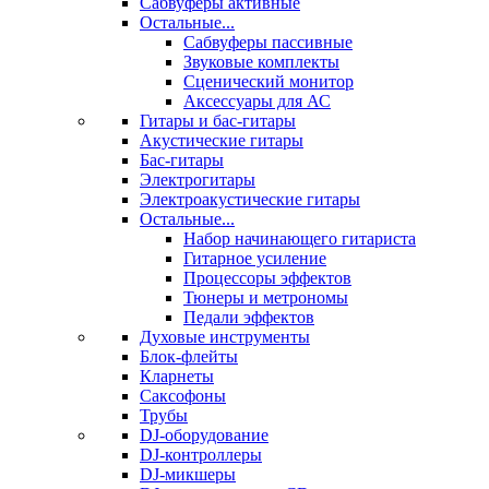
Сабвуферы активные
Остальные...
Сабвуферы пассивные
Звуковые комплекты
Сценический монитор
Аксессуары для АС
Гитары и бас-гитары
Акустические гитары
Бас-гитары
Электрогитары
Электроакустические гитары
Остальные...
Набор начинающего гитариста
Гитарное усиление
Процессоры эффектов
Тюнеры и метрономы
Педали эффектов
Духовые инструменты
Блок-флейты
Кларнеты
Саксофоны
Трубы
DJ-оборудование
DJ-контроллеры
DJ-микшеры