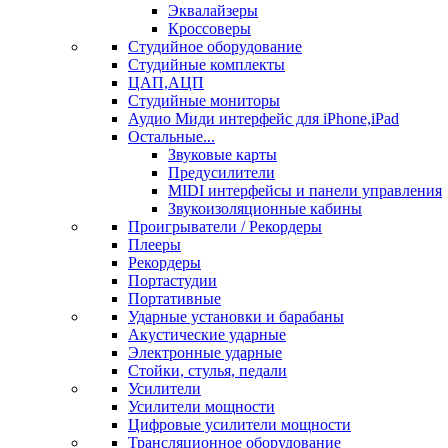
Эквалайзеры
Кроссоверы
Студийное оборудование
Студийные комплекты
ЦАП,АЦП
Студийные мониторы
Аудио Миди интерфейс для iPhone,iPad
Остальные...
Звуковые карты
Предусилители
MIDI интерфейсы и панели управления
Звукоизоляционные кабины
Проигрыватели / Рекордеры
Плееры
Рекордеры
Портастудии
Портативные
Ударные установки и барабаны
Акустические ударные
Электронные ударные
Стойки, стулья, педали
Усилители
Усилители мощности
Цифровые усилители мощности
Трансляционное оборудование