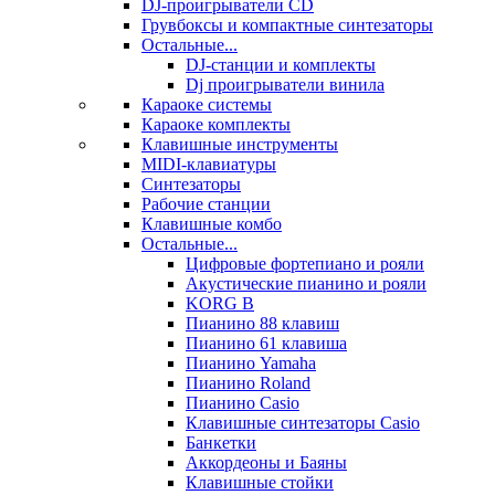
DJ-проигрыватели CD
Грувбоксы и компактные синтезаторы
Остальные...
DJ-станции и комплекты
Dj проигрыватели винила
Караоке системы
Караоке комплекты
Клавишные инструменты
MIDI-клавиатуры
Синтезаторы
Рабочие станции
Клавишные комбо
Остальные...
Цифровые фортепиано и рояли
Акустические пианино и рояли
KORG B
Пианино 88 клавиш
Пианино 61 клавиша
Пианино Yamaha
Пианино Roland
Пианино Casio
Клавишные синтезаторы Casio
Банкетки
Аккордеоны и Баяны
Клавишные стойки