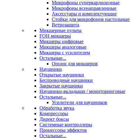
Микрофоны суперкардиоидные
Микрофоны всенаправленные
Аксессуары и комплектующие
Стойки для микрофонов настольные
Ветрозащита
Микшерные пульты
FOH микшеры
Микшеры цифровые
Микшеры аналоговые
Микшеры с усилителем
Остальные...
Опции для микшеров
Наушники
Открытые наушники
Беспроводные наушники
Закрытые наушники
Наушники-вкладыши / мониторинговые
Остальные...
Усилители для наушников
Обработка звука
Компрессоры
Директ боксы
Системные контроллеры
Процессоры эффектов
Остальные...